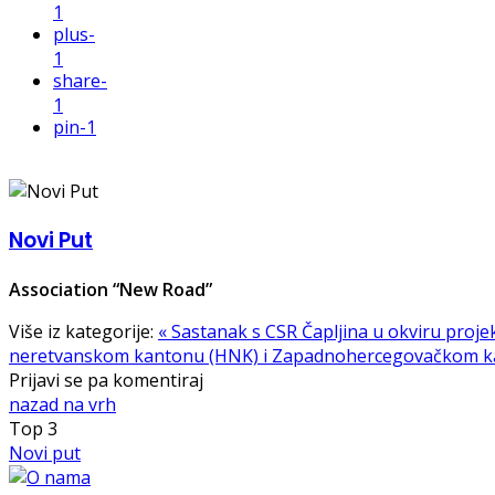
1
plus
-
1
share
-
1
pin
-1
Novi Put
Association “New Road”
Više iz kategorije:
« Sastanak s CSR Čapljina u okviru proje
neretvanskom kantonu (HNK) i Zapadnohercegovačkom k
Prijavi se pa komentiraj
nazad na vrh
Top
3
Novi put