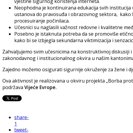
vještine sigurnog korištenja interneta.
Neophodna je kontinuirana edukacija svih institucija u
ustanova do pravosuđa i obrazovnog sektora, kako bi 
procesuiranje počinilaca.
Učesnici su naglasili važnost redovne i kvalitetne me
Posebno je istaknuta potreba da se promoviše etično 
kako bi se izbjegla sekundarna viktimizacija i senzaci
Zahvaljujemo svim učesnicima na konstruktivnoj diskusiji i
zakonodavnog i institucionalnog okvira u našim kantonim
Zajedno možemo osigurati sigurnije okruženje za žene i djev
Ova aktivnost je realizovana u okviru projekta „Borba proti
podržava
Vijeće Evrope.
share
-
1
tweet
-