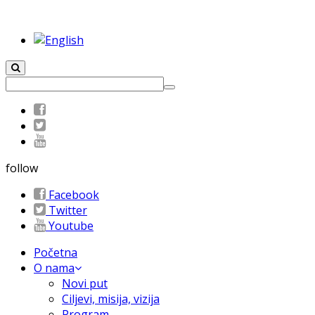
follow
Facebook
Twitter
Youtube
Početna
O nama
Novi put
Ciljevi, misija, vizija
Program