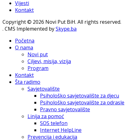
Vijesti
Kontakt
Copyright © 2026 Novi Put BiH. All rights reserved.
. CMS Implemented by
Skype.ba
Početna
O nama
Novi put
Ciljevi, misija, vizija
Program
Kontakt
Šta radimo
Savjetovalište
Psihološko savjetovalište za djecu
Psihološko savjetovalište za odrasle
Pravno savjetovalište
Linija za pomoć
SOS telefon
Internet HelpLine
Prevencija i edukacija