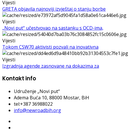
Vijesti
GRETA objavila najnoviji izvještaj o stanju borbe
Vijesti
„Novi put“ učestvovao na sastanku s OCD-ima,
Vijesti
Tokom CSW70 aktivisti pozvali na inovativna
Vijesti
Izgradnja agende zasnovane na dokazima za
Kontakt info
Udruženje „Novi put“
Adema Buća 10
, 88000 Mostar, BiH
tel:+387 36988022
info@newroadbih.org