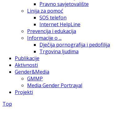
Pravno savjetovalište
Linija za pomoć
SOS telefon
Internet HelpLine
Prevencija i edukacija
Informacije o ...
Dječija pornografija i pedofilija
Trgovina ljudima
Publikacije
Aktivnosti
Gender&Media
GMMP
Media Gender Portrayal
Projekti
Top