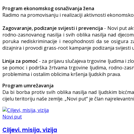
Program ekonomskog osnaživanja žena
Radimo na promovisanju i realizaciji aktivnosti ekonomsk
Zagovaranje, podizanje svijesti i prevencija
- Novi put ak
rodno-zasnovanog nasilja i svih oblika nasilja nad djec
poruka nediskriminacije i neophodnosti da se osigura za
dizajnira i provodi grass-root kampanje podizanja svijesti u
Linija za pomoć
- za prijavu slučajeva trgovine ljudima i z
se pomoc i podrška žrtvama trgovine ljudima, rodno-zasn
problemima i ostalim oblicima kršenja ljudskih prava.
Program umrežavanja
Da bi borba protiv svih oblika nasilja nad ljudskim bicćma 
cijelu teritoriju naše zemlje. „Novi put“ je član najrelevan
Novi put
Ciljevi, misija, vizija