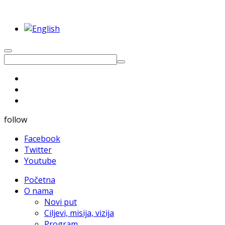
follow
Facebook
Twitter
Youtube
Početna
O nama
Novi put
Ciljevi, misija, vizija
Program