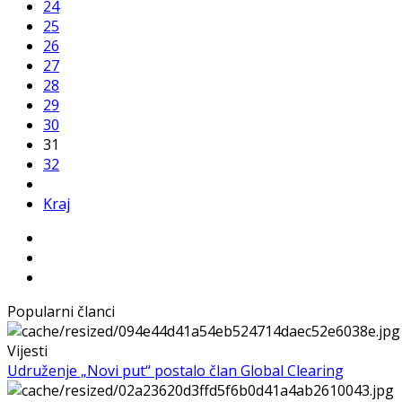
24
25
26
27
28
29
30
31
32
Kraj
Popularni članci
Vijesti
Udruženje „Novi put“ postalo član Global Clearing