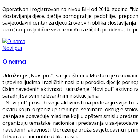
Operativan i registrovan na nivou BiH od 2010. godine, "No
zlostavljanja djece, dječije pornografije, pedofilije, prep
savjetodavni centar za djecu žrtve svih oblika zlostavljanja. 
uzročno-posljedične veze između različitih problema, te pruž
Novi put
O nama
Udruženje „Novi put”
, sa sjedištem u Mostaru je osnovano 
trgovine ljudima i različitih nasilja u porodici, dječije por
Osim navedenih aktivnosti, udruženje “Novi put” aktivno radi
saradnji sa svim relevantnim institucijama.
“Novi put“ provodi svoje aktivnosti na podizanju svijesti i
okviru kojih organizuje treninge, seminare, okrugle stolove
pažnja se posvećuje mladima koji u opštem smislu predstavlj
organizuju tematske radionice i predavanja u savjetodavno
navedenih aktivnosti, Udruženje pruža savjetodavnu i prim
žrtvama pomenutih oblika nasilja.