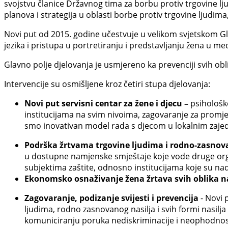
svojstvu članice Državnog tima za borbu protiv trgovine ljud
planova i strategija u oblasti borbe protiv trgovine ljudima,
Novi put od 2015. godine učestvuje u velikom svjetskom Gl
jezika i pristupa u portretiranju i predstavljanju žena u me
Glavno polje djelovanja je usmjereno ka prevenciji svih obl
Intervencije su osmišljene kroz četiri stupa djelovanja:
Novi put servisni centar za žene i djecu –
psihološko
institucijama na svim nivoima, zagovaranje za promjen
smo inovativan model rada s djecom u lokalnim zaje
Podrška žrtvama trgovine ljudima i rodno-zasnov
u dostupne namjenske smještaje koje vode druge organ
subjektima zaštite, odnosno institucijama koje su nadle
Ekonomsko osnaživanje žena žrtava svih oblika na
Zagovaranje, podizanje svijesti i prevencija
- Novi 
ljudima, rodno zasnovanog nasilja i svih formi nasi
komuniciranju poruka nediskriminacije i neophodnosti 