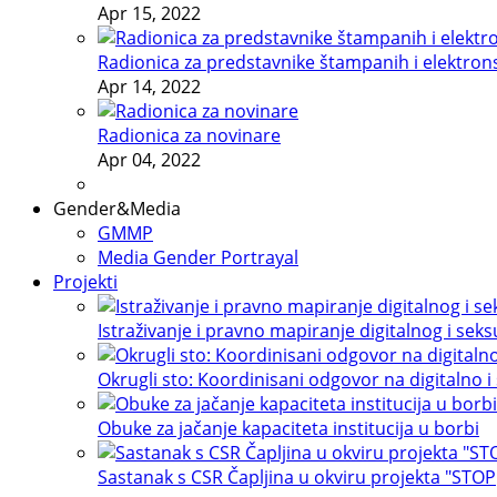
Apr 15, 2022
Radionica za predstavnike štampanih i elektron
Apr 14, 2022
Radionica za novinare
Apr 04, 2022
Gender&Media
GMMP
Media Gender Portrayal
Projekti
Istraživanje i pravno mapiranje digitalnog i sek
Okrugli sto: Koordinisani odgovor na digitalno i
Obuke za jačanje kapaciteta institucija u borbi
Sastanak s CSR Čapljina u okviru projekta "STOP