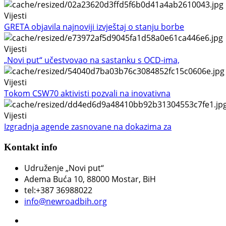
Vijesti
GRETA objavila najnoviji izvještaj o stanju borbe
Vijesti
„Novi put“ učestvovao na sastanku s OCD-ima,
Vijesti
Tokom CSW70 aktivisti pozvali na inovativna
Vijesti
Izgradnja agende zasnovane na dokazima za
Kontakt info
Udruženje „Novi put“
Adema Buća 10
, 88000 Mostar, BiH
tel:+387 36988022
info@newroadbih.org