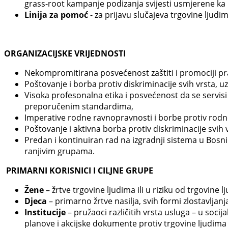
grass-root kampanje podizanja svijesti usmjerene ka p
Linija za pomoć
- za prijavu slučajeva trgovine ljudi
ORGANIZACIJSKE VRIJEDNOSTI
Nekompromitirana posvećenost zaštiti i promociji prav
Poštovanje i borba protiv diskriminacije svih vrsta, u
Visoka profesonalna etika i posvećenost da se servisi p
preporučenim standardima,
Imperative rodne ravnopravnosti i borbe protiv rod
Poštovanje i aktivna borba protiv diskriminacije svih 
Predan i kontinuiran rad na izgradnji sistema u Bosni 
ranjivim grupama.
PRIMARNI KORISNICI I CILJNE GRUPE
Žene
– žrtve trgovine ljudima ili u riziku od trgovine 
Djeca
– primarno žrtve nasilja, svih formi zlostavljanja 
Institucije
– pružaoci različitih vrsta usluga – u socija
planove i akcijske dokumente protiv trgovine ljudima i 