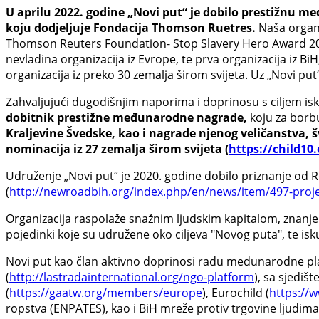
U aprilu 2022. godine „Novi put“ je dobilo prestižnu 
koju dodjeljuje Fondacija Thomson Ruetres.
Naša organi
Thomson Reuters Foundation- Stop Slavery Hero Award 20
nevladina organizacija iz Evrope, te prva organizacija iz Bi
organizacija iz preko 30 zemalja širom svijeta. Uz „Novi put
Zahvaljujući dugodišnjim naporima i doprinosu s ciljem isko
dobitnik prestižne međunarodne nagrade,
koju za borb
Kraljevine Švedske, kao i nagrade njenog veličanstva, šv
nominacija iz 27 zemalja širom svijeta (
https://child10
Udruženje „Novi put“ je 2020. godine dobilo priznanje od Ro
(
http://newroadbih.org/index.php/en/news/item/497-proje
Organizacija raspolaže snažnim ljudskim kapitalom, znanje
pojedinki koje su udružene oko ciljeva "Novog puta", te isku
Novi put kao član aktivno doprinosi radu međunarodne pla
(
http://lastradainternational.org/ngo-platform
), sa sjediš
(
https://gaatw.org/members/europe
), Eurochild (
https://
ropstva (ENPATES), kao i BiH mreže protiv trgovine ljudima