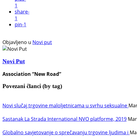
1
share
-
1
pin
-1
Objavljeno u
Novi put
Novi Put
Association “New Road”
Povezani članci (by tag)
Novi slučaj trgovine maloljetnicama u svrhu seksualne
Mar
Sastanak La Strada International NVO platforme, 2019
Mar
Globalno savjetovanje o sprečavanju trgovine ljudima i
Mar