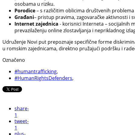
osobama u riziku.
Porodice
– s različitim oblicima društvenih problema i 
Građani
– pristup pravima, zagovaračke aktivnosti 
Internet zajednica
- korisnici Interneta – socijalnih 
prevazilaženju online zlostavljanja i neprikladnog izla
Udruženje Novi put prepoznaje specifične forme diskriminac
u romskim zajednicama, direktno pružajući podršku i radeći 
Označeno
#humantrafficking
,
#HumanRightsDefenders
,
share
-
1
tweet
-
1
plus
-