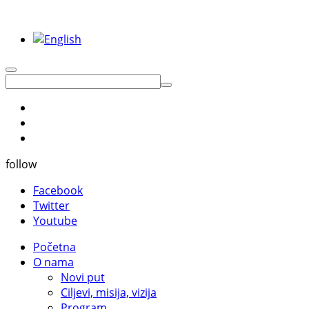
follow
Facebook
Twitter
Youtube
Početna
O nama
Novi put
Ciljevi, misija, vizija
Program