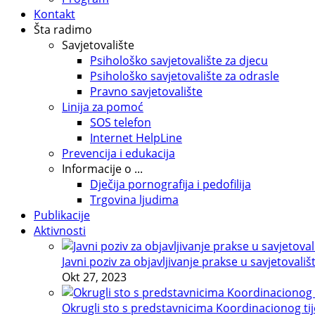
Kontakt
Šta radimo
Savjetovalište
Psihološko savjetovalište za djecu
Psihološko savjetovalište za odrasle
Pravno savjetovalište
Linija za pomoć
SOS telefon
Internet HelpLine
Prevencija i edukacija
Informacije o ...
Dječija pornografija i pedofilija
Trgovina ljudima
Publikacije
Aktivnosti
Javni poziv za objavljivanje prakse u savjetovališ
Okt 27, 2023
Okrugli sto s predstavnicima Koordinacionog tije