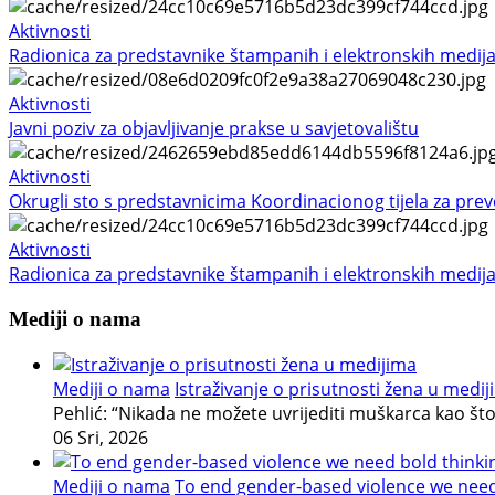
Aktivnosti
Radionica za predstavnike štampanih i elektronskih medij
Aktivnosti
Javni poziv za objavljivanje prakse u savjetovalištu
Aktivnosti
Okrugli sto s predstavnicima Koordinacionog tijela za preven
Aktivnosti
Radionica za predstavnike štampanih i elektronskih medij
Mediji o nama
Mediji o nama
Istraživanje o prisutnosti žena u medi
Pehlić: “Nikada ne možete uvrijediti muškarca kao št
06 Sri, 2026
Mediji o nama
To end gender-based violence we need b