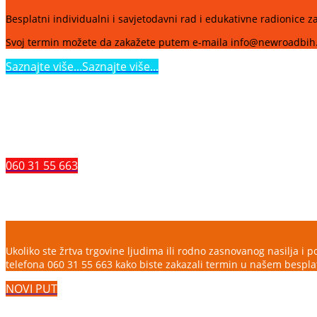
Besplatni individualni i savjetodavni rad i edukativne radionice za 
Svoj termin možete da zakažete putem e-maila info@newroadbih.or
Saznajte više...
Saznajte više...
ZAŠTITI SE OD EKSPLOATACIJE
Ukoliko želite da se dodatno informišete o trgovini ljudima, da prij
060 31 55 663
Besplatno savjetovalište za žrtve trgovine
Ukoliko ste žrtva trgovine ljudima ili rodno zasnovanog nasilja i
telefona 060 31 55 663 kako biste zakazali termin u našem bespla
NOVI PUT