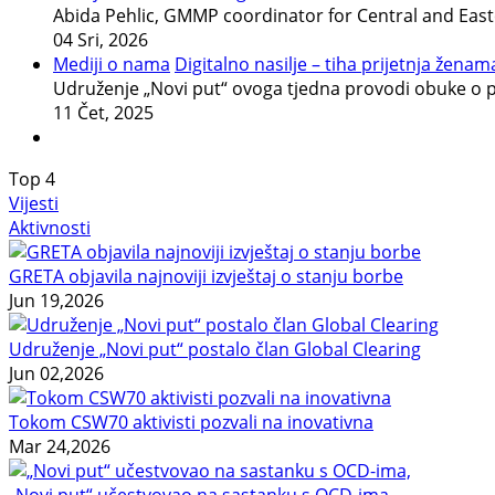
Abida Pehlic, GMMP coordinator for Central and East
04 Sri, 2026
Mediji o nama
Digitalno nasilje – tiha prijetnja ženama
Udruženje „Novi put“ ovoga tjedna provodi obuke o p
11 Čet, 2025
Top
4
Vijesti
Aktivnosti
GRETA objavila najnoviji izvještaj o stanju borbe
Jun 19,2026
Udruženje „Novi put“ postalo član Global Clearing
Jun 02,2026
Tokom CSW70 aktivisti pozvali na inovativna
Mar 24,2026
„Novi put“ učestvovao na sastanku s OCD-ima,