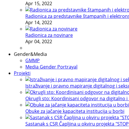
Apr 15, 2022
Radionica za predstavnike štampanih i elektron
Apr 14, 2022
Radionica za novinare
Apr 04, 2022
Gender&Media
GMMP
Media Gender Portrayal
Projekti
Istraživanje i pravno mapiranje digitalnog i sek
Okrugli sto: Koordinisani odgovor na digitalno i
Obuke za jačanje kapaciteta institucija u borbi
Sastanak s CSR Čapljina u okviru projekta "STOP