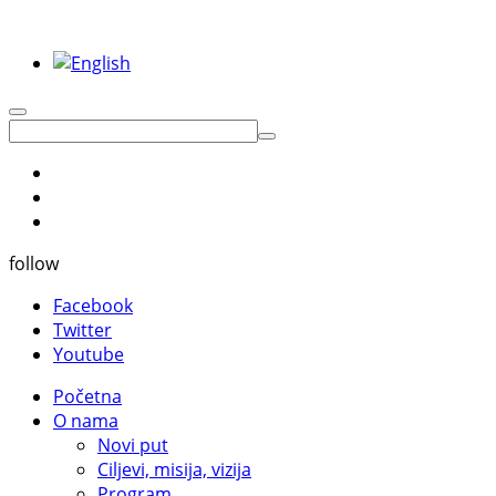
follow
Facebook
Twitter
Youtube
Početna
O nama
Novi put
Ciljevi, misija, vizija
Program