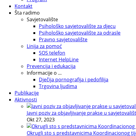
Kontakt
Šta radimo
Savjetovalište
Psihološko savjetovalište za djecu
Psihološko savjetovalište za odrasle
Pravno savjetovalište
Linija za pomoć
SOS telefon
Internet HelpLine
Prevencija i edukacija
Informacije o ...
Dječija pornografija i pedofilija
Trgovina ljudima
Publikacije
Aktivnosti
Javni poziv za objavljivanje prakse u savjetovališ
Okt 27, 2023
Okrugli sto s predstavnicima Koordinacionog tije