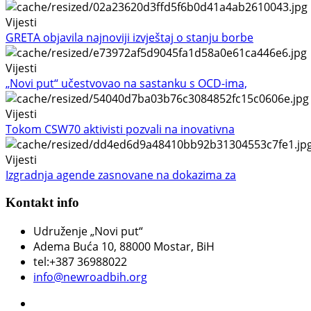
Vijesti
GRETA objavila najnoviji izvještaj o stanju borbe
Vijesti
„Novi put“ učestvovao na sastanku s OCD-ima,
Vijesti
Tokom CSW70 aktivisti pozvali na inovativna
Vijesti
Izgradnja agende zasnovane na dokazima za
Kontakt info
Udruženje „Novi put“
Adema Buća 10
, 88000 Mostar, BiH
tel:+387 36988022
info@newroadbih.org