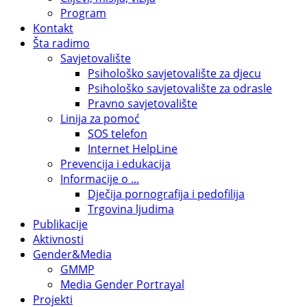
Program
Kontakt
Šta radimo
Savjetovalište
Psihološko savjetovalište za djecu
Psihološko savjetovalište za odrasle
Pravno savjetovalište
Linija za pomoć
SOS telefon
Internet HelpLine
Prevencija i edukacija
Informacije o ...
Dječija pornografija i pedofilija
Trgovina ljudima
Publikacije
Aktivnosti
Gender&Media
GMMP
Media Gender Portrayal
Projekti