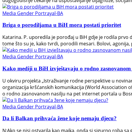
dugogodišnje čekanje na uspostavljanje dijagnoze, socijalna
Media Gender Portrayal-BA
Briga o porodiljama u BiH mora postati prioritet
Katarina. P. uporedila je porođaj u BiH gdje je rodila prvo d
tome što su je, kako tvrdi, porodili mesari. Bolovi, agonij
Media Gender Portrayal-BA
Kako mediji u BiH izvještavaju o rodno zasnovanom 
U okviru projekta „Istraživanje rodne perspektive u novina
organizacija kršćanskih komunikacija (World Association of
o rodno zasnovanom nasilju na pet internet portala u Bosn
Media Gender Portrayal-BA
Da li Balkan prihvaća žene koje nemaju djecu?
N:Ako se nisi ostvarila kao majka, onda si sigurno roba sa gr