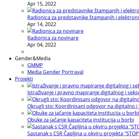
Apr 15, 2022
Radionica za predstavnike štampanih i elektron
Apr 14, 2022
Radionica za novinare
Apr 04, 2022
Gender&Media
GMMP
Media Gender Portrayal
Projekti
Istraživanje i pravno mapiranje digitalnog i sek
Okrugli sto: Koordinisani odgovor na digitalno i
Obuke za jačanje kapaciteta institucija u borbi
Sastanak s CSR Čapljina u okviru projekta "STOP