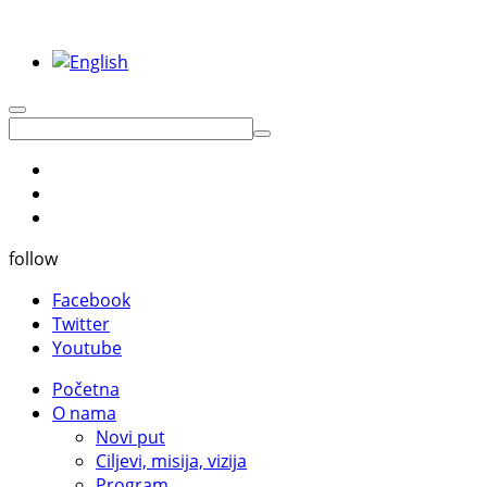
follow
Facebook
Twitter
Youtube
Početna
O nama
Novi put
Ciljevi, misija, vizija
Program