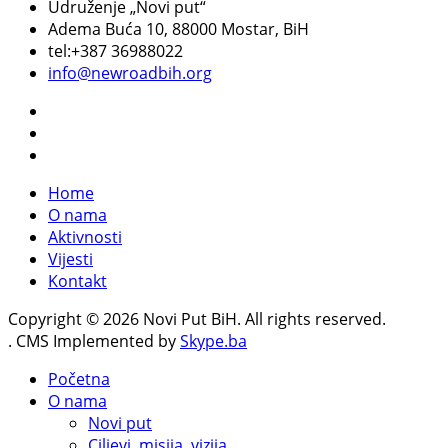
Udruženje „Novi put“
Adema Buća 10
, 88000 Mostar, BiH
tel:+387 36988022
info@newroadbih.org
Home
O nama
Aktivnosti
Vijesti
Kontakt
Copyright © 2026 Novi Put BiH. All rights reserved.
. CMS Implemented by
Skype.ba
Početna
O nama
Novi put
Ciljevi, misija, vizija