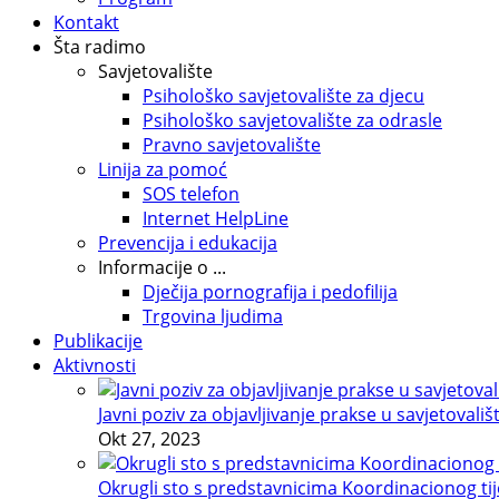
Kontakt
Šta radimo
Savjetovalište
Psihološko savjetovalište za djecu
Psihološko savjetovalište za odrasle
Pravno savjetovalište
Linija za pomoć
SOS telefon
Internet HelpLine
Prevencija i edukacija
Informacije o ...
Dječija pornografija i pedofilija
Trgovina ljudima
Publikacije
Aktivnosti
Javni poziv za objavljivanje prakse u savjetovališ
Okt 27, 2023
Okrugli sto s predstavnicima Koordinacionog tije