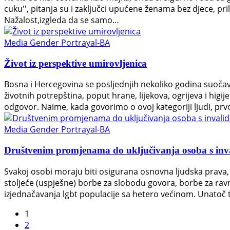
cuku'', pitanja su i zaključci upućene ženama bez djece, pr
Nažalost,izgleda da se samo…
Media Gender Portrayal-BA
Život iz perspektive umirovljenica
Bosna i Hercegovina se posljednjih nekoliko godina suoč
životnih potrepština, poput hrane, lijekova, ogrijeva i higi
odgovor. Naime, kada govorimo o ovoj kategoriji ljudi, prv
Media Gender Portrayal-BA
Društvenim promjenama do uključivanja osoba s inva
Svakoj osobi moraju biti osigurana osnovna ljudska prava,
stoljeće (uspješne) borbe za slobodu govora, borbe za ra
izjednačavanja lgbt populacije sa hetero većinom. Unatoč 
1
2