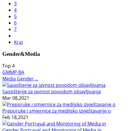
3
4
5
6
7
Kraj
Gender&Media
Top
4
GMMP-BA
Media Gender ...
Saopštenje za javnost povodom objavljivanja
Mar 08,2021
Preporuke i smjernice za medijsko izvještavanje o
Feb 18,2021
Gender Portrayal and Monitoring of Media in