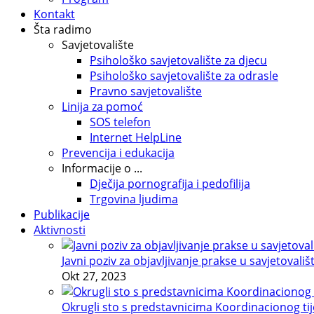
Kontakt
Šta radimo
Savjetovalište
Psihološko savjetovalište za djecu
Psihološko savjetovalište za odrasle
Pravno savjetovalište
Linija za pomoć
SOS telefon
Internet HelpLine
Prevencija i edukacija
Informacije o ...
Dječija pornografija i pedofilija
Trgovina ljudima
Publikacije
Aktivnosti
Javni poziv za objavljivanje prakse u savjetovališ
Okt 27, 2023
Okrugli sto s predstavnicima Koordinacionog tije