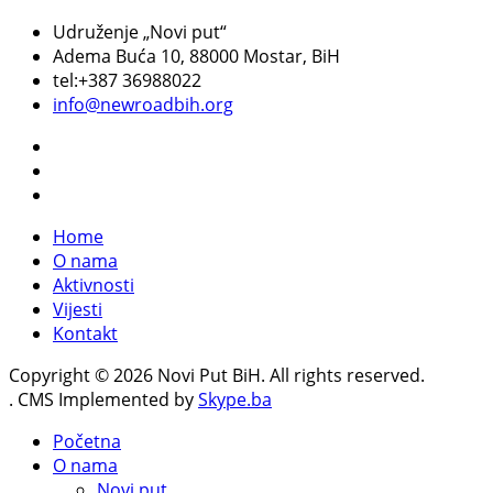
Udruženje „Novi put“
Adema Buća 10
, 88000 Mostar, BiH
tel:+387 36988022
info@newroadbih.org
Home
O nama
Aktivnosti
Vijesti
Kontakt
Copyright © 2026 Novi Put BiH. All rights reserved.
. CMS Implemented by
Skype.ba
Početna
O nama
Novi put