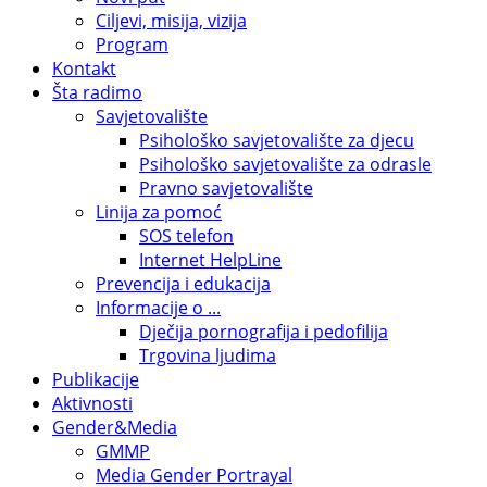
Ciljevi, misija, vizija
Program
Kontakt
Šta radimo
Savjetovalište
Psihološko savjetovalište za djecu
Psihološko savjetovalište za odrasle
Pravno savjetovalište
Linija za pomoć
SOS telefon
Internet HelpLine
Prevencija i edukacija
Informacije o ...
Dječija pornografija i pedofilija
Trgovina ljudima
Publikacije
Aktivnosti
Gender&Media
GMMP
Media Gender Portrayal