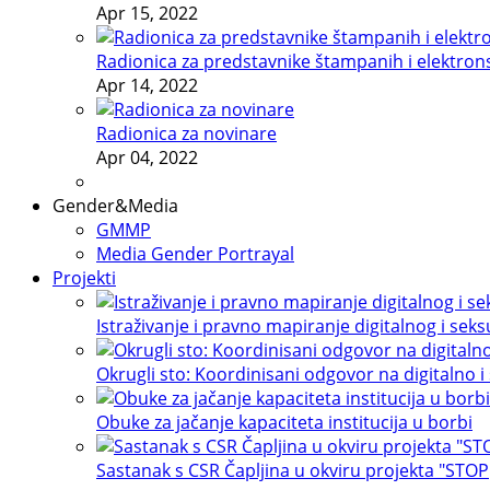
Apr 15, 2022
Radionica za predstavnike štampanih i elektron
Apr 14, 2022
Radionica za novinare
Apr 04, 2022
Gender&Media
GMMP
Media Gender Portrayal
Projekti
Istraživanje i pravno mapiranje digitalnog i sek
Okrugli sto: Koordinisani odgovor na digitalno i
Obuke za jačanje kapaciteta institucija u borbi
Sastanak s CSR Čapljina u okviru projekta "STOP