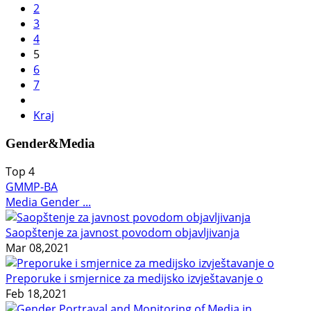
2
3
4
5
6
7
Kraj
Gender&Media
Top
4
GMMP-BA
Media Gender ...
Saopštenje za javnost povodom objavljivanja
Mar 08,2021
Preporuke i smjernice za medijsko izvještavanje o
Feb 18,2021