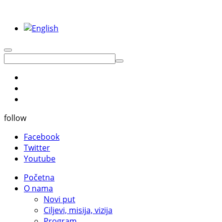
follow
Facebook
Twitter
Youtube
Početna
O nama
Novi put
Ciljevi, misija, vizija
Program