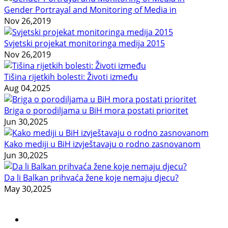
Gender Portrayal and Monitoring of Media in
Nov 26,2019
Svjetski projekat monitoringa medija 2015
Nov 26,2019
Tišina rijetkih bolesti: Životi između
Aug 04,2025
Briga o porodiljama u BiH mora postati prioritet
Jun 30,2025
Kako mediji u BiH izvještavaju o rodno zasnovanom
Jun 30,2025
Da li Balkan prihvaća žene koje nemaju djecu?
May 30,2025