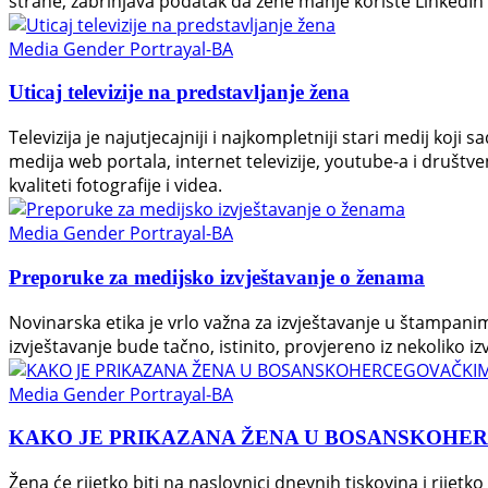
strane, zabrinjava podatak da žene manje koriste LinkedIn k
Media Gender Portrayal-BA
Uticaj televizije na predstavljanje žena
Televizija je najutjecajniji i najkompletniji stari medij koji 
medija web portala, internet televizije, youtube-a i društven
kvaliteti fotografije i videa.
Media Gender Portrayal-BA
Preporuke za medijsko izvještavanje o ženama
Novinarska etika je vrlo važna za izvještavanje u štampan
izvještavanje bude tačno, istinito, provjereno iz nekoliko izv
Media Gender Portrayal-BA
KAKO JE PRIKAZANA ŽENA U BOSANSKOHE
Žena će rijetko biti na naslovnici dnevnih tiskovina i rijet