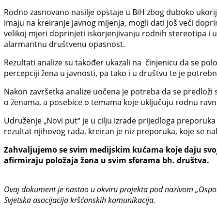
Rodno zasnovano nasilje opstaje u BiH zbog duboko ukorije
imaju na kreiranje javnog mijenja, mogli dati još veći dopr
velikoj mjeri doprinjeti iskorjenjivanju rodnih stereotipa 
alarmantnu društvenu opasnost.
Rezultati analize su također ukazali na činjenicu da se polo
percepciji žena u javnosti, pa tako i u društvu te je potr
Nakon završetka analize uočena je potreba da se predloži s
o ženama, a posebice o temama koje uključuju rodnu ravno
Udruženje „Novi put“ je u cilju izrade prijedloga preporuka 
rezultat njihovog rada, kreiran je niz preporuka, koje se n
Zahvaljujemo se svim medijskim kućama koje daju svoj 
afirmiraju položaja žena u svim sferama bh. društva.
Ovaj dokument je nastao u okviru projekta pod nazivom „Ospor
Svjetska asocijacija kršćanskih komunikacija.