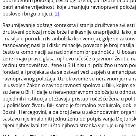
podređenom položaju, često ugrožena, pa i izložena potp
patrijahalne vrijednosti koje umanjuju ravnopravni položaja
poslove i brigu o djeci.
[2]
Razumijevanje opšteg konteksta i stanja društvene svijesti
društveni položaj može brže i efikasnije unaprijediti. Iako 
i nasilja u porodici (Istanbulska konvencija), gdje se zak
zasnovanog nasilja i diskriminacije, povećan je broj nasilja
često u kombinaciji sa nacionalnom pripadnošću. U bosans
žene imaju pravo glasa, njihovo učešće u javnom životu, n
većinu stanovništva, žene u BiH nisu ni približno u tom po
fondacija i projekata da se ostvari veći uspjeh u emancipa
ravnopravnog položaja. Uzrok ovome su neravnomjerna raspo
je usvojen Zakon o ravnopravnosti spolova u BiH, kojim se u
su žene u BiH i dalje u neravnopravnom položaju u odnosu
pojedinih institucija otežavaju pristup i učešće žena u po
u političkom životu BiH samo je formalno evoluiralo, dok j
Bosni i Hercegovini, a da broj žena u zakonodavnim organi
sastavu nije imalo niti jednu ženu od potpisivanja Dejto
cijeni njihov kvalitet ili što njihova stranka vjeruje u nji