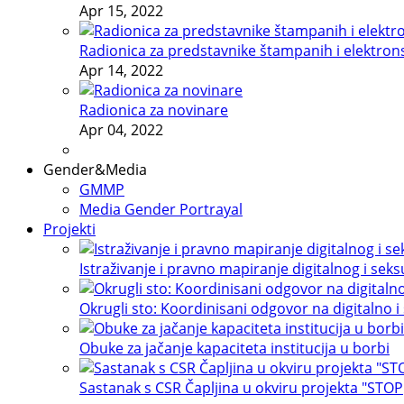
Apr 15, 2022
Radionica za predstavnike štampanih i elektron
Apr 14, 2022
Radionica za novinare
Apr 04, 2022
Gender&Media
GMMP
Media Gender Portrayal
Projekti
Istraživanje i pravno mapiranje digitalnog i sek
Okrugli sto: Koordinisani odgovor na digitalno i
Obuke za jačanje kapaciteta institucija u borbi
Sastanak s CSR Čapljina u okviru projekta "STOP