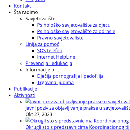
Kontakt
Šta radimo
Savjetovalište
Psihološko savjetovalište za djecu
Psihološko savjetovalište za odrasle
Pravno savjetovalište
Linija za pomoć
SOS telefon
Internet HelpLine
Prevencija i edukacija
Informacije o ...
Dječija pornografija i pedofilija
Trgovina ljudima
Publikacije
Aktivnosti
Javni poziv za objavljivanje prakse u savjetovališ
Okt 27, 2023
Okrugli sto s predstavnicima Koordinacionog tije