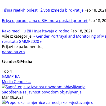
Tišina rijetkih bolesti: Životi između birokratije
Feb 18, 202
Briga o porodiljama u BiH mora postati prioritet
Feb 18, 2
Kako mediji u BiH izvještavaju o rodno
Feb 18, 2021
Više iz kategorije:
« Gender Portrayal and Monitoring of M
rezultata GMMP2020 »
Prijavi se pa komentiraj
nazad na vrh
Gender&Media
Top
4
GMMP-BA
Media Gender ...
Saopštenje za javnost povodom objavljivanja
Mar 08,2021