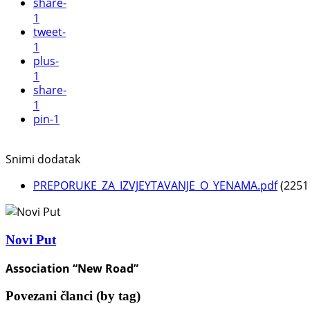
share
-
1
tweet
-
1
plus
-
1
share
-
1
pin
-1
Snimi dodatak
PREPORUKE_ZA_IZVJEYTAVANJE_O_YENAMA.pdf
(2251
Novi Put
Association “New Road”
Povezani članci (by tag)