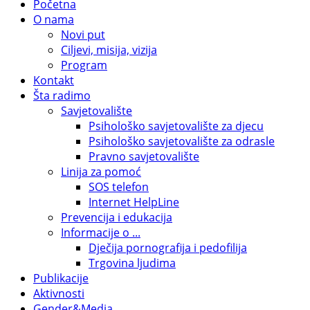
Početna
O nama
Novi put
Ciljevi, misija, vizija
Program
Kontakt
Šta radimo
Savjetovalište
Psihološko savjetovalište za djecu
Psihološko savjetovalište za odrasle
Pravno savjetovalište
Linija za pomoć
SOS telefon
Internet HelpLine
Prevencija i edukacija
Informacije o ...
Dječija pornografija i pedofilija
Trgovina ljudima
Publikacije
Aktivnosti
Gender&Media