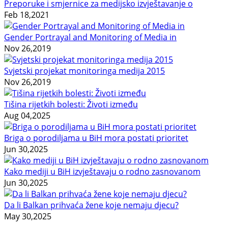
Preporuke i smjernice za medijsko izvještavanje o
Feb 18,2021
Gender Portrayal and Monitoring of Media in
Nov 26,2019
Svjetski projekat monitoringa medija 2015
Nov 26,2019
Tišina rijetkih bolesti: Životi između
Aug 04,2025
Briga o porodiljama u BiH mora postati prioritet
Jun 30,2025
Kako mediji u BiH izvještavaju o rodno zasnovanom
Jun 30,2025
Da li Balkan prihvaća žene koje nemaju djecu?
May 30,2025