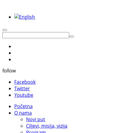
follow
Facebook
Twitter
Youtube
Početna
O nama
Novi put
Ciljevi, misija, vizija
Program