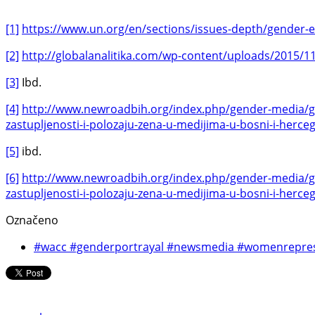
[1]
https://www.un.org/en/sections/issues-depth/gender-e
[2]
http://globalanalitika.com/wp-content/uploads/2015/11
[3]
Ibd.
[4]
http://www.newroadbih.org/index.php/gender-media/gmmp
zastupljenosti-i-polozaju-zena-u-medijima-u-bosni-i-herce
[5]
ibd.
[6]
http://www.newroadbih.org/index.php/gender-media/gmmp
zastupljenosti-i-polozaju-zena-u-medijima-u-bosni-i-herce
Označeno
#wacc #genderportrayal #newsmedia #womenrepres