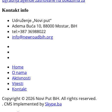
Izgradnja agende zasnovane na dokazima za
Kontakt info
Udruženje „Novi put“
Adema Buća 10
, 88000 Mostar, BiH
tel:+387 36988022
info@newroadbih.org
Home
O nama
Aktivnosti
Vijesti
Kontakt
Copyright © 2026 Novi Put BiH. All rights reserved.
. CMS Implemented by
Skype.ba