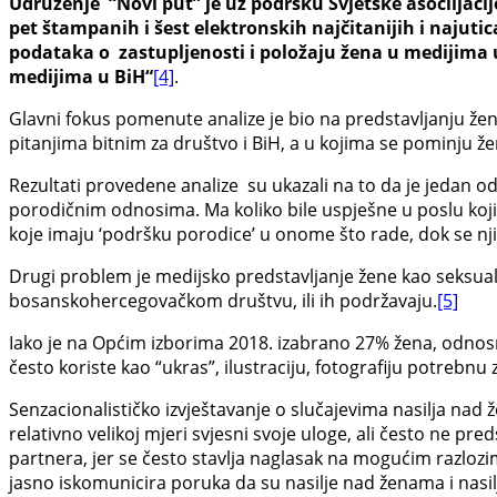
Udruženje “Novi put” je uz podršku Svjetske asociijaci
pet štampanih i šest elektronskih najčitanijih i najutic
podataka o zastupljenosti i položaju žena u medijima u
medijima u BiH“
[4]
.
Glavni fokus pomenute analize je bio na predstavljanju žena
pitanjima bitnim za društvo i BiH, a u kojima se pominju že
Rezultati provedene analize su ukazali na to da je jedan 
porodičnim odnosima. Ma koliko bile uspješne u poslu kojim s
koje imaju ‘podršku porodice’ u onome što rade, dok se nj
Drugi problem je medijsko predstavljanje žene kao seksualn
bosanskohercegovačkom društvu, ili ih podržavaju.
[5]
Iako je na Općim izborima 2018. izabrano 27% žena, odnosno
često koriste kao “ukras”, ilustraciju, fotografiju potreb
Senzacionalističko izvještavanje o slučajevima nasilja nad 
relativno velikoj mjeri svjesni svoje uloge, ali često ne pr
partnera, jer se često stavlja naglasak na mogućim razlozim
jasno iskomunicira poruka da su nasilje nad ženama i nasil