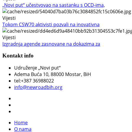
„Novi put“ učestvovao na sastanku s OCD-ima,
Vijesti
Tokom CSW70 aktivisti pozvali na inovativna
Vijesti
Izgradnja agende zasnovane na dokazima za
Kontakt info
Udruženje „Novi put“
Adema Buća 10
, 88000 Mostar, BiH
tel:+387 36988022
info@newroadbih.org
Home
O nama