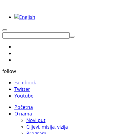
follow
Facebook
Twitter
Youtube
Početna
O nama
Novi put
Ciljevi, misija, vizija
Program