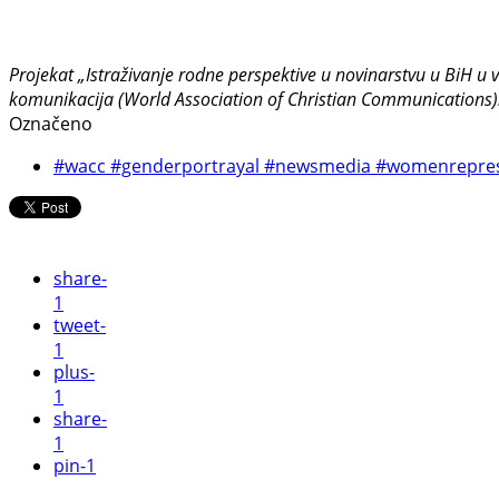
Projekat „Istraživanje rodne perspektive u novinarstvu u BiH u
komunikacija (World Association of Christian Communications)
Označeno
#wacc #genderportrayal #newsmedia #womenrepres
share
-
1
tweet
-
1
plus
-
1
share
-
1
pin
-1