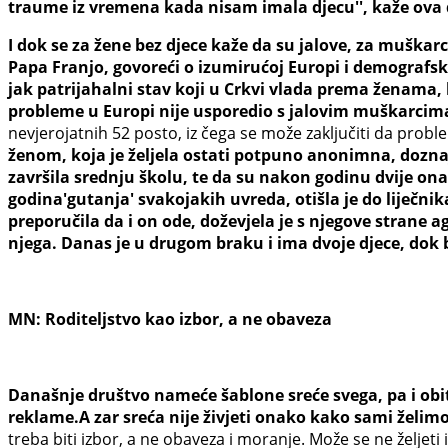
traume iz vremena kada nisam imala djecu'', kaže ova 
I dok se za žene bez djece kaže da su jalove, za muškarc
Papa Franjo, govoreći o izumirućoj Europi i demograf
jak patrijahalni stav koji u Crkvi vlada prema ženama, 
probleme u Europi nije usporedio s jalovim muškarci
nevjerojatnih 52 posto, iz čega se može zaključiti da prob
ženom, koja je željela ostati potpuno anonimna, doznaje
završila srednju školu, te da su nakon godinu dvije ona 
godina'gutanja' svakojakih uvreda, otišla je do liječnik
preporučila da i on ode, doževjela je s njegove strane 
njega. Danas je u drugom braku i ima dvoje djece, dok 
MN: Roditeljstvo kao izbor, a ne obaveza
Današnje društvo nameće šablone sreće svega, pa i obitel
reklame.A zar sreća nije živjeti onako kako sami želimo,
treba biti izbor, a ne obaveza i moranje. Može se ne željeti 