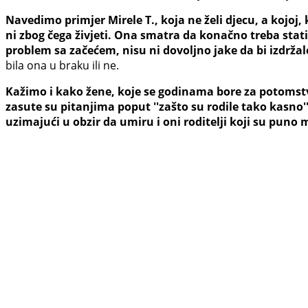
Navedimo primjer Mirele T., koja ne želi djecu, a kojoj,
ni zbog čega živjeti. Ona smatra da konačno treba stat
problem sa začećem, nisu ni dovoljno jake da bi izdrža
bila ona u braku ili ne.
Kažimo i kako žene, koje se godinama bore za potomstvo
zasute su pitanjima poput ''zašto su rodile tako kasno''
uzimajući u obzir da umiru i oni roditelji koji su puno 