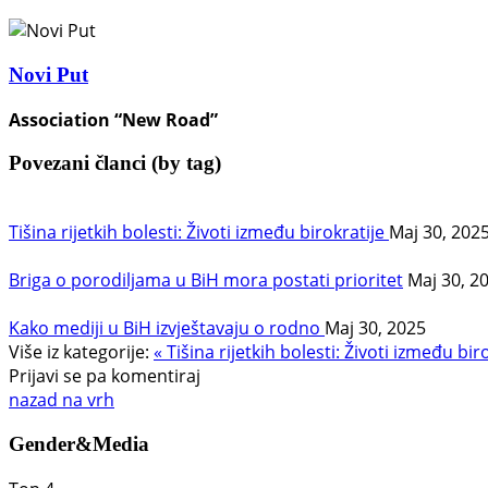
Novi Put
Association “New Road”
Povezani članci (by tag)
Tišina rijetkih bolesti: Životi između birokratije
Maj 30, 202
Briga o porodiljama u BiH mora postati prioritet
Maj 30, 2
Kako mediji u BiH izvještavaju o rodno
Maj 30, 2025
Više iz kategorije:
« Tišina rijetkih bolesti: Životi između bir
Prijavi se pa komentiraj
nazad na vrh
Gender&Media