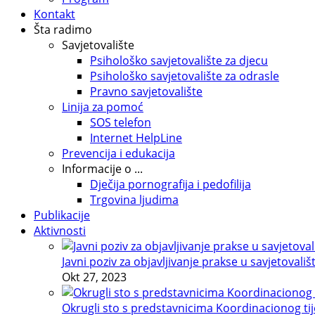
Kontakt
Šta radimo
Savjetovalište
Psihološko savjetovalište za djecu
Psihološko savjetovalište za odrasle
Pravno savjetovalište
Linija za pomoć
SOS telefon
Internet HelpLine
Prevencija i edukacija
Informacije o ...
Dječija pornografija i pedofilija
Trgovina ljudima
Publikacije
Aktivnosti
Javni poziv za objavljivanje prakse u savjetovališ
Okt 27, 2023
Okrugli sto s predstavnicima Koordinacionog tije