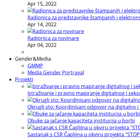
Apr 15, 2022
Radionica za predstavnike štampanih i elektron
Apr 14, 2022
Radionica za novinare
Apr 04, 2022
Gender&Media
GMMP
Media Gender Portrayal
Projekti
Istraživanje i pravno mapiranje digitalnog i sek
Okrugli sto: Koordinisani odgovor na digitalno i
Obuke za jačanje kapaciteta institucija u borbi
Sastanak s CSR Čapljina u okviru projekta "STOP