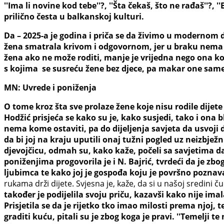
''Ima li novine kod tebe''?, ''Šta čekaš, što ne rađaš''?,
prilično česta u balkanskoj kulturi.
Da – 2025-a je godina i priča se da živimo u modernom d
žena smatrala krivom i odgovornom, jer u braku nema p
žena ako ne može roditi, manje je vrijedna nego ona koj
s kojima se susreću žene bez djece, pa makar one same i
MN: Uvrede i poniženja
O tome kroz šta sve prolaze žene koje nisu rodile dijet
Hodžić prisjeća se kako su je, kako susjedi, tako i ona bli
nema kome ostaviti, pa do dijeljenja savjeta da usvoji di
da bi joj na kraju uputili onaj tužni pogled uz neizbjež
djevojčicu, odmah su, kako kaže, počeli sa savjetima da 
poniženjima progovorila je i N. Bajrić, tvrdeći da je zb
ljubimca te kako joj je gospođa koju je površno poznaval
rukama drži dijete. Svjesna je, kaže, da si u našoj sredini 
također je podijelila svoju priču, kazavši kako nije im
Prisjetila se da je rijetko tko imao milosti prema njoj, 
graditi kuću, pitali su je zbog koga je pravi. ''Temelji t