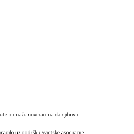
 upute pomažu novinarima da njihovo
uradilo uz podršku Svjetske asocijacije