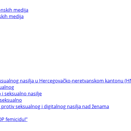
skih medija
sualnog
 seksualno