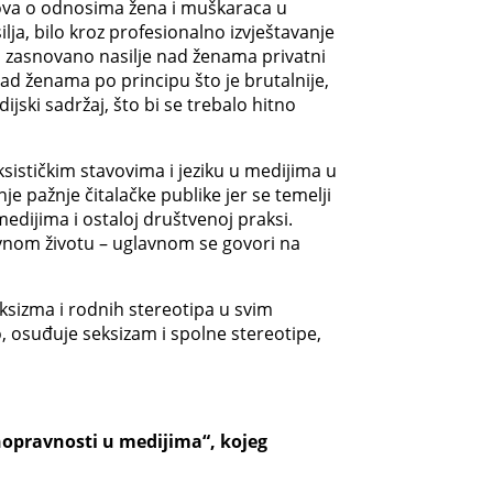
ova o odnosima žena i muškaraca u
ja, bilo kroz profesionalno izvještavanje
no zasnovano nasilje nad ženama privatni
ad ženama po principu što je brutalnije,
ijski sadržaj, što bi se trebalo hitno
sističkim stavovima i jeziku u medijima u
je pažnje čitalačke publike jer se temelji
edijima i ostaloj društvenoj praksi.
javnom životu – uglavnom se govori na
seksizma i rodnih stereotipa u svim
, osuđuje seksizam i spolne stereotipe,
nopravnosti u medijima“, kojeg