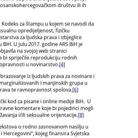
 u bosanskohercegovačkom društvu ili ih
oj Kodeks za štampu u kojem se navodi da
eksualnu opredijeljenost, fizičku
arstva za ljudska prava i izbjeglice
 u BiH. U julu 2017. godine ARS BiH je
objavila na svojoj web stranici
 bi spriječile reprodukciju rodnih
nopravnosti u novinarstvo.
[4]
obrazovanje iz ljudskih prava za novinare i
 marginalizovanih i manjinskih grupa u
 prava te ravnopravnost spolova.
[6]
ički kod za pisane i online medije BiH. U
izravne komentare koje bi pojedinci mogli
avanja i/ili seksualne orijentacije.
[8]
u tekstova o rodno zasnovanom nasilju u
i Hercegovini“, kojeg finansira Svjetska