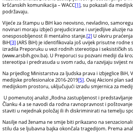
kršćanskih komunikacija – WACC
[1]
, su pokazali da medijsk
podržavaju.
Vijeće za štampu u BiH kao neovisno, nevladino, samoregu
novinari moraju izbjeći prejudicirane i uvrjedljive aluzije n
onesposobljenost ili mentalno stanje.
[2]
U okviru praćenja
BiH
[3]
(ARS BiH) je identifikovala još uvijek prisutne rodne 
izradila Preporuku u vezi rodnih stereotipa i seksističkih st
(www.arsbih.gov.ba). U Preporuci su pozvani mediji da kroz
stereotipa i predrasuda u svom radu, da razvijaju svijest n
Na prijedlog Ministarstva za ljudska prava i izbjeglice BiH, 
medijske profesionalce 2016-2019
[5]
. Ovaj Akcioni plan sa
medijskom prostoru, uključujući izradu smjernica za medijs
U pomenutoj analizi „Rodna zastupljenost i predstavljanje
Članku 4 a se navodi da rodna ravnopravnost i poštovanje i
staviti u nejednak položaj ili ih diskriminirati na temelju sp
Nasilje nad ženama ne smije biti prikazano na senzacionalis
stilu da se ljubavna bajka okončala tragedijom. Prema anali