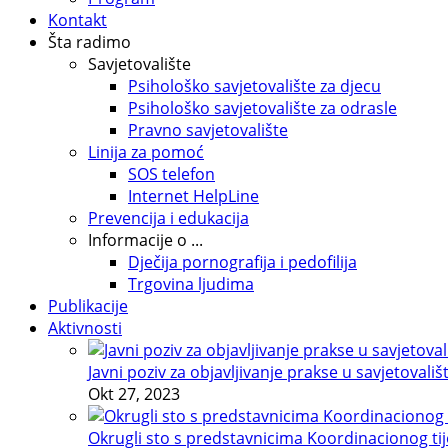
Kontakt
Šta radimo
Savjetovalište
Psihološko savjetovalište za djecu
Psihološko savjetovalište za odrasle
Pravno savjetovalište
Linija za pomoć
SOS telefon
Internet HelpLine
Prevencija i edukacija
Informacije o ...
Dječija pornografija i pedofilija
Trgovina ljudima
Publikacije
Aktivnosti
Javni poziv za objavljivanje prakse u savjetovališ
Okt 27, 2023
Okrugli sto s predstavnicima Koordinacionog tije