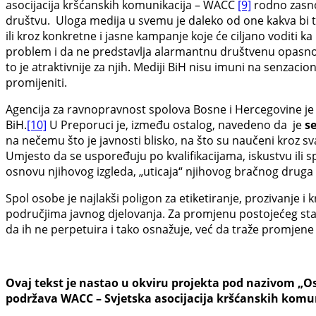
asocijacija kršćanskih komunikacija – WACC
[9]
rodno zasno
društvu. Uloga medija u svemu je daleko od one kakva bi tr
ili kroz konkretne i jasne kampanje koje će ciljano voditi 
problem i da ne predstavlja alarmantnu društvenu opasnost
to je atraktivnije za njih. Mediji BiH nisu imuni na senzacio
promijeniti.
Agencija za ravnopravnost spolova Bosne i Hercegovine je 
BiH.
[10]
U Preporuci je, između ostalog, navedeno da je
s
na nečemu što je javnosti blisko, na što su naučeni kroz sv
Umjesto da se uspoređuju po kvalifikacijama, iskustvu ili 
osnovu njihovog izgleda, „uticaja“ njihovog bračnog druga il
Spol osobe je najlakši poligon za etiketiranje, prozivanje i 
područjima javnog djelovanja. Za promjenu postojećeg stan
da ih ne perpetuira i tako osnažuje, već da traže promjene
Ovaj tekst je nastao u okviru projekta pod nazivom „O
podržava WACC – Svjetska asocijacija kršćanskih komu