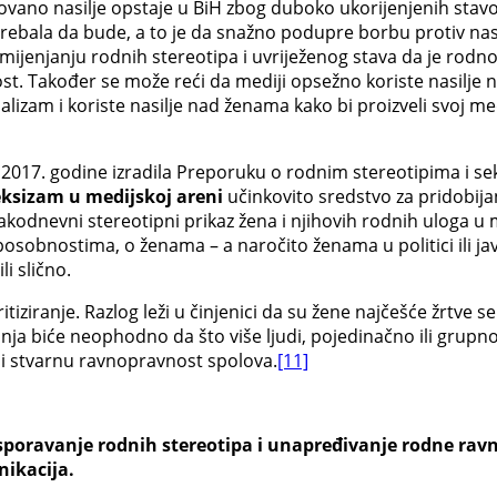
vano nasilje opstaje u BiH zbog duboko ukorijenjenih stav
ebala da bude, a to je da snažno podupre borbu protiv nasil
ka mijenjanju rodnih stereotipa i uvriježenog stava da je rod
. Također se može reći da mediji opsežno koriste nasilje n
nalizam i koriste nasilje nad ženama kako bi proizveli svoj med
2017. godine izradila Preporuku o rodnim stereotipima i sek
eksizam u medijskoj areni
učinkovito sredstvo za pridobijan
akodnevni stereotipni prikaz žena i njihovih rodnih uloga u m
sposobnostima, o ženama – a naročito ženama u politici ili 
i slično.
kritiziranje. Razlog leži u činjenici da su žene najčešće žrtve 
ja biće neophodno da što više ljudi, pojedinačno ili grupno
 i stvarnu ravnopravnost spolova.
[11]
sporavanje rodnih stereotipa i unapređivanje rodne rav
nikacija.