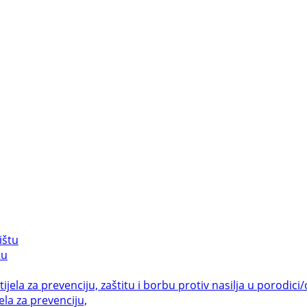
tu
la za prevenciju,