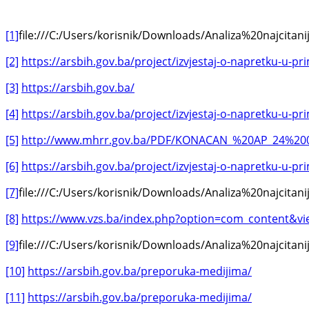
[1]
file:///C:/Users/korisnik/Downloads/Analiza%20najc
[2]
https://arsbih.gov.ba/project/izvjestaj-o-napretku-u-pr
[3]
https://arsbih.gov.ba/
[4]
https://arsbih.gov.ba/project/izvjestaj-o-napretku-u-pr
[5]
http://www.mhrr.gov.ba/PDF/KONACAN_%20AP_24%20
[6]
https://arsbih.gov.ba/project/izvjestaj-o-napretku-u-pr
[7]
file:///C:/Users/korisnik/Downloads/Analiza%20najc
[8]
https://www.vzs.ba/index.php?option=com_content&vi
[9]
file:///C:/Users/korisnik/Downloads/Analiza%20najc
[10]
https://arsbih.gov.ba/preporuka-medijima/
[11]
https://arsbih.gov.ba/preporuka-medijima/