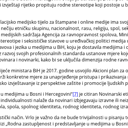
i izvještaji rijetko propituju rodne stereotipe koji postoje
lacijsko medijsko tijelo za štampane i online medije ima sv
a nečiju etničku skupinu, nacionalnost, rasu, religiju, spol, s
 medijskih sadržaja Agencija za ravnopravnost spolova, Minist
stereotipe i seksističke stavove u uređivačkoj politici medija
avova i jezika u medijima u BiH, koju je dostavila medijima i 
 razvoj svojih profesionalnih standarda ustanove mjere koje
ovinara i novinarki, kako bi se uključila dimenzija rodne rav
Vijeće ministara BiH je 2017. godine usvojilo Akcioni plan za 
drži konkretne mjere za unaprjeđenje pristupa i prikazivanja
ko izvještavanje iz perspektive zaštite i promocije ljudskih
 u medijima u Bosni i Hercegovini“
[7]
je citiran Novinarski et
ndividualnosti nalaže da novinari izbjegavaju izravne ili ne
ola, spola, spolnog identiteta, rodnog identiteta, rodnog izraž
tički način. Vrlo je važno da ne bude trivijalnosti u pisanj
zi „Rodna zastupljenost i predstavljanje u medijima u Bosni 