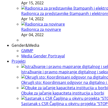
Apr 15, 2022
Radionica za predstavnike štampanih i elektron
Apr 14, 2022
Radionica za novinare
Apr 04, 2022
Gender&Media
GMMP
Media Gender Portrayal
Projekti
Istraživanje i pravno mapiranje digitalnog i sek
Okrugli sto: Koordinisani odgovor na digitalno i
Obuke za jačanje kapaciteta institucija u borbi
Sastanak s CSR Čapljina u okviru projekta "STOP