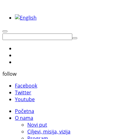
follow
Facebook
Twitter
Youtube
Početna
O nama
Novi put
Ciljevi, misija, vizija
Program