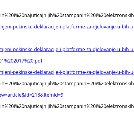
itanijih%20i%20najuticajnijih%20stampanih%20i%20elektr
imjeni-pekinske-deklaracije-i-platforme-za-djelovanje-u-bih-
imjeni-pekinske-deklaracije-i-platforme-za-djelovanje-u-bih-
01%202017%20.pdf
imjeni-pekinske-deklaracije-i-platforme-za-djelovanje-u-bih-
itanijih%20i%20najuticajnijih%20stampanih%20i%20elektr
ew=article&id=218&Itemid=9
itanijih%20i%20najuticajnijih%20stampanih%20i%20elektr