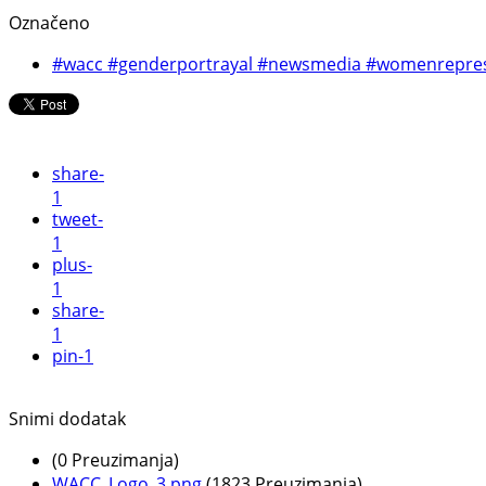
Označeno
#wacc #genderportrayal #newsmedia #womenrepres
share
-
1
tweet
-
1
plus
-
1
share
-
1
pin
-1
Snimi dodatak
(0 Preuzimanja)
WACC_Logo_3.png
(1823 Preuzimanja)