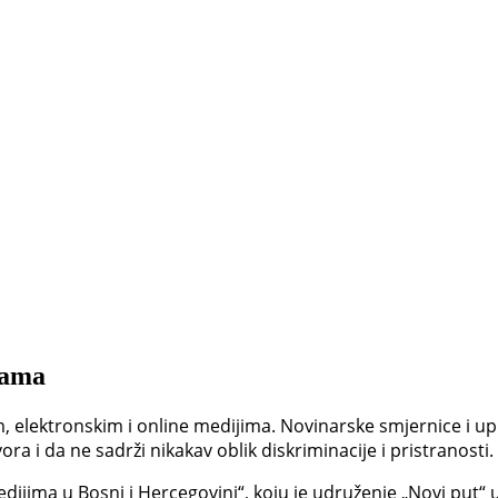
nama
im, elektronskim i online medijima. Novinarske smjernice i
ora i da ne sadrži nikakav oblik diskriminacije i pristranosti.
edijima u Bosni i Hercegovini“, koju je udruženje „Novi put“ 