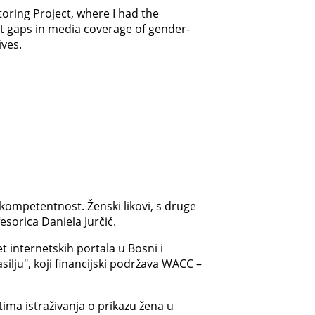
toring Project, where I had the
ent gaps in media coverage of gender-
ives.
kompetentnost. Ženski likovi, s druge
esorica Daniela Jurčić.
 internetskih portala u Bosni i
ilju", koji financijski podržava WACC –
tima istraživanja o prikazu žena u