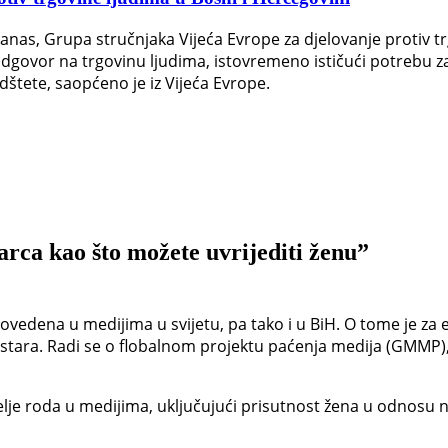
danas, Grupa stručnjaka Vijeća Evrope za djelovanje protiv 
 odgovor na trgovinu ljudima, istovremeno ističući potrebu 
dštete, saopćeno je iz Vijeća Evrope.
arca kao što možete uvrijediti ženu”
rovedena u medijima u svijetu, pa tako i u BiH. O tome je za 
stara. Radi se o flobalnom projektu paćenja medija (GMMP), 
elje roda u medijima, uključujući prisutnost žena u odnosu