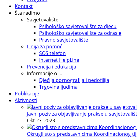
Kontakt
Šta radimo
Savjetovalište
Psihološko savjetovalište za djecu
Psihološko savjetovalište za odrasle
Pravno savjetovalište
Linija za pomoć
SOS telefon
Internet HelpLine
Prevencija i edukacija
Informacije o ...
Dječija pornografija i pedofilija
Trgovina ljudima
Publikacije
Aktivnosti
Javni poziv za objavljivanje prakse u savjetovališ
Okt 27, 2023
Okrugli sto s predstavnicima Koordinacionog tije