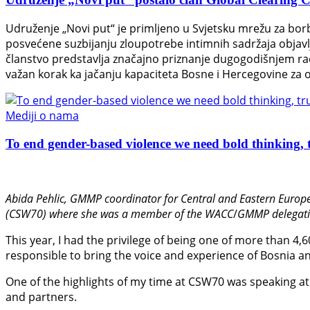
Udruženje „Novi put“ je primljeno u Svjetsku mrežu za bor
posvećene suzbijanju zloupotrebe intimnih sadržaja objavl
članstvo predstavlja značajno priznanje dugogodišnjem radu
važan korak ka jačanju kapaciteta Bosne i Hercegovine za o
Mediji o nama
To end gender-based violence we need bold thinking, t
Abida Pehlic,
GMMP coordinator for Central and Eastern Europe
(CSW70) where she was a member of the WACC
/
GMMP delegati
This year, I had the privilege of being one of more than 4,
responsible to bring the voice and experience of Bosnia an
One of the highlights of my time at CSW70 was speaking at 
and partners.