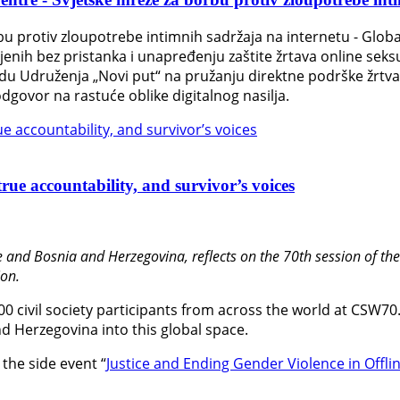
bu protiv zloupotrebe intimnih sadržaja na internetu - Glob
jenih bez pristanka i unapređenju zaštite žrtava online sek
 Udruženja „Novi put“ na pružanju direktne podrške žrtvama s
dgovor na rastuće oblike digitalnog nasilja.
rue accountability, and survivor’s voices
 and Bosnia and Herzegovina, reflects on the 70th session of t
on.
600 civil society participants from across the world at CSW70
d Herzegovina into this global space.
the side event “
Justice and Ending Gender Violence in Offli