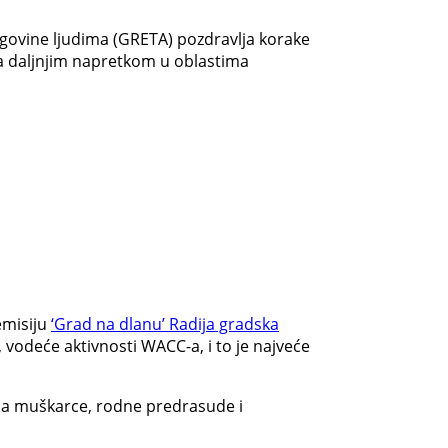
trgovine ljudima (GRETA) pozdravlja korake
za daljnjim napretkom u oblastima
emisiju
‘Grad na dlanu’ Radija gradska
vodeće aktivnosti WACC-a, i to je najveće
 na muškarce, rodne predrasude i