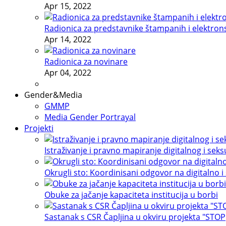
Apr 15, 2022
Radionica za predstavnike štampanih i elektron
Apr 14, 2022
Radionica za novinare
Apr 04, 2022
Gender&Media
GMMP
Media Gender Portrayal
Projekti
Istraživanje i pravno mapiranje digitalnog i sek
Okrugli sto: Koordinisani odgovor na digitalno i
Obuke za jačanje kapaciteta institucija u borbi
Sastanak s CSR Čapljina u okviru projekta "STOP