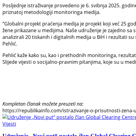
Posljednje istraživanje provedeno je 6. svibnja 2025. godin
priznatoj metodologiji monitoringa medija.
“Globalni projekt praćenja medija je projekt koji već 25 go
žene prikazane u medijima. Naše udruženje je zajedno sa sk
analizirali 20 tiskanih i digitalnih medija u BiH i rezultati
Pehlić.
Pehlić kaže kako su, kao i prethodnih monitoringa, rezultati
Slijede vijesti o socijalno-pravnim pitanjima, koje su u medi
Kompletan članak možete preuzeti na:
https://republikainfo.com/istrazivanje-o-prisutnosti-zena
Vijesti
Udruženje „Novi put“ postalo član Global Clearing Ce