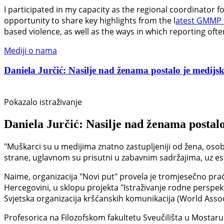
I participated in my capacity as the regional coordinator 
opportunity to share key highlights from the l
atest GMMP 
based violence, as well as the ways in which reporting oft
Mediji o nama
Daniela Jurčić: Nasilje nad ženama postalo je medijski
Pokazalo istraživanje
Daniela Jurčić: Nasilje nad ženama postalo
"Muškarci su u medijima znatno zastupljeniji od žena, osob
strane, uglavnom su prisutni u zabavnim sadržajima, uz estet
Naime, organizacija "Novi put" provela je tromjesečno prać
Hercegovini, u sklopu projekta "Istraživanje rodne perspek
Svjetska organizacija kršćanskih komunikacija (World Asso
Profesorica na Filozofskom fakultetu Sveučilišta u Mostaru D