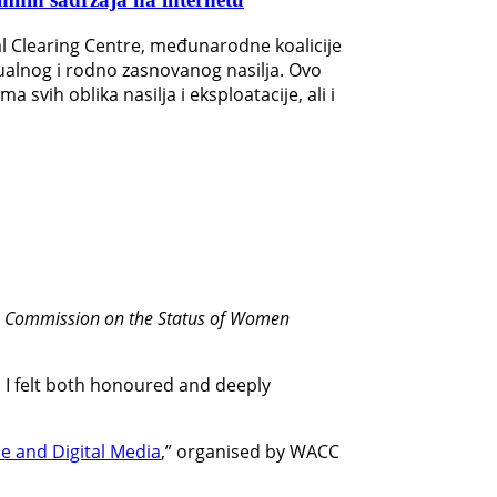
al Clearing Centre, međunarodne koalicije
sualnog i rodno zasnovanog nasilja. Ovo
vih oblika nasilja i eksploatacije, ali i
he Commission on the Status of Women
. I felt both honoured and deeply
ne and Digital Media
,” organised by WACC