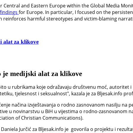
for Central and Eastern Europe within the Global Media Moni
findings
for Europe. In particular, I focused on the persist
en reinforces harmful stereotypes and victim-blaming narrat
 alat za klikove
 je medijski alat za klikove
ito u rubrikama koje odražavaju društvenu moć, autoritet i 
iku, tjelesnost i seksualnost", kazala je za Bljesak.info prof
enje načina izvještavanja o rodno zasnovanom nasilju na pet
tive u novinarstvu u BiH u vijestima o rodno-zasnovanom nas
ciation of Christian Communications).
aniela Jurčić za Bljesak.info je govorila o projektu i rezulta