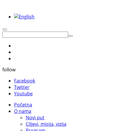
follow
Facebook
Twitter
Youtube
Početna
O nama
Novi put
Ciljevi, misija, vizija
Program