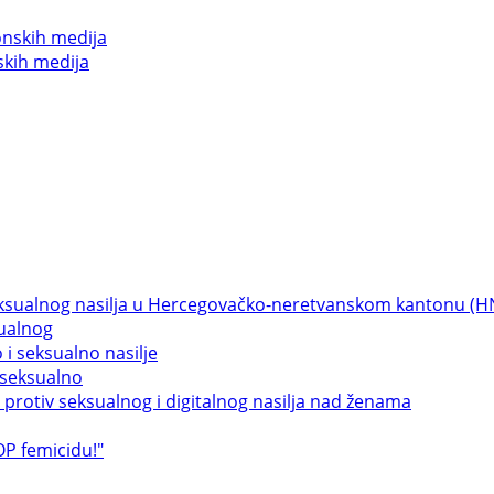
skih medija
sualnog
 seksualno