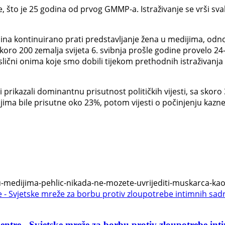
e, što je 25 godina od prvog GMMP-a. Istraživanje se vrši sva
dina kontinuirano prati predstavljanje žena u medijima, odnos
oro 200 zemalja svijeta 6. svibnja prošle godine provelo 24
 su slični onima koje smo dobili tijekom prethodnih istraživanja
 prikazali dominantnu prisutnost političkih vijesti, sa skoro
jima bile prisutne oko 23%, potom vijesti o počinjenju kazneni
-u-medijima-pehlic-nikada-ne-mozete-uvrijediti-muskarca-kao
ntre - Svjetske mreže za borbu protiv zloupotrebe int