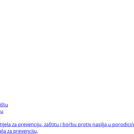
tu
la za prevenciju,