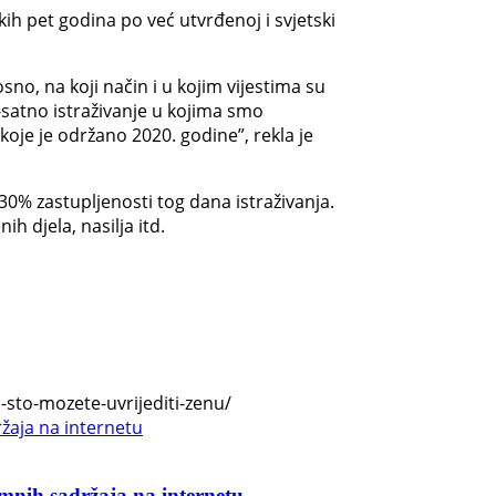
kih pet godina po već utvrđenoj i svjetski
no, na koji način i u kojim vijestima su
-satno istraživanje u kojima smo
 koje je održano 2020. godine”, rekla je
 30% zastupljenosti tog dana istraživanja.
h djela, nasilja itd.
-sto-mozete-uvrijediti-zenu/
imnih sadržaja na internetu