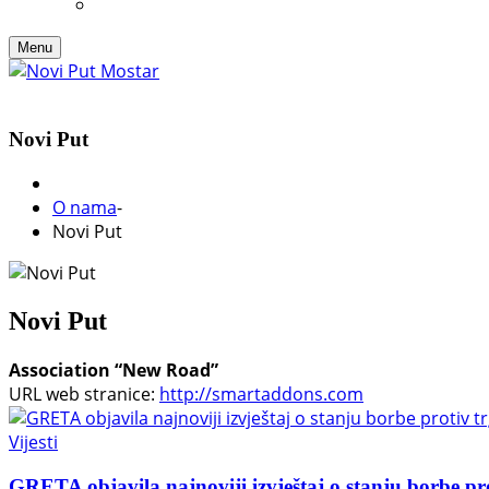
Menu
Novi Put
O nama
-
Novi Put
Novi Put
Association “New Road”
URL web stranice:
http://smartaddons.com
Vijesti
GRETA objavila najnoviji izvještaj o stanju borbe pr