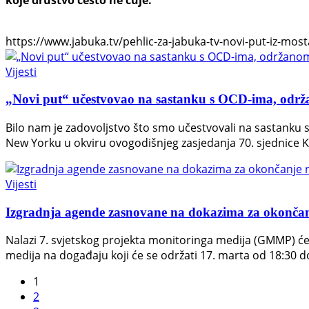
https://www.jabuka.tv/pehlic-za-jabuka-tv-novi-put-iz-mosta
Vijesti
„Novi put“ učestvovao na sastanku s OCD-ima, o
Bilo nam je zadovoljstvo što smo učestvovali na sastank
New Yorku u okviru ovogodišnjeg zasjedanja 70. sjednice K
Vijesti
Izgradnja agende zasnovane na dokazima za okončan
Nalazi 7. svjetskog projekta monitoringa medija (GMMP) će 
medija na događaju koji će se održati 17. marta od 18:30 d
1
2