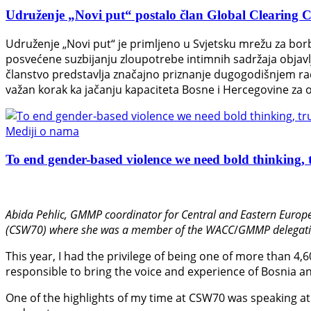
Udruženje „Novi put“ postalo član Global Clearing Ce
Udruženje „Novi put“ je primljeno u Svjetsku mrežu za bor
posvećene suzbijanju zloupotrebe intimnih sadržaja objavl
članstvo predstavlja značajno priznanje dugogodišnjem radu
važan korak ka jačanju kapaciteta Bosne i Hercegovine za o
Mediji o nama
To end gender-based violence we need bold thinking, t
Abida Pehlic,
GMMP coordinator for Central and Eastern Europe
(CSW70) where she was a member of the WACC
/
GMMP delegati
This year, I had the privilege of being one of more than 4,
responsible to bring the voice and experience of Bosnia an
One of the highlights of my time at CSW70 was speaking at 