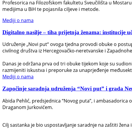
Profesorica na Filozofskom fakultetu Sveučilišta u Mostaru D
medijima u BiH te pojasnila ciljeve i metode.
Mediji o nama
Digitalno nasilje – tiha prijetnja ženama: institucije u
Udruženje „Novi put“ ovoga tjedna provodi obuke o postupan
civilnog društva iz Hercegovačko-neretvanske i Zapadnohe
Danas je održana prva od tri obuke tijekom koje su sudionici 
razmijeniti iskustva i preporuke za unaprjeđenje međusek
Mediji o nama
Započinje saradnja udruženja “Novi put” i grada Neuma
Abida Pehlić, predsjednica “Novog puta”, i ambasadorica 
Draganom Jurkovićem.
Cilj sastanka je bio uspostavljanje saradnje na zaštiti žena i