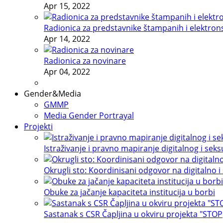
Apr 15, 2022
Radionica za predstavnike štampanih i elektron
Apr 14, 2022
Radionica za novinare
Apr 04, 2022
Gender&Media
GMMP
Media Gender Portrayal
Projekti
Istraživanje i pravno mapiranje digitalnog i sek
Okrugli sto: Koordinisani odgovor na digitalno i
Obuke za jačanje kapaciteta institucija u borbi
Sastanak s CSR Čapljina u okviru projekta "STOP