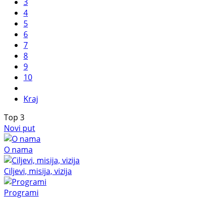
3
4
5
6
7
8
9
10
Kraj
Top
3
Novi put
O nama
Ciljevi, misija, vizija
Programi