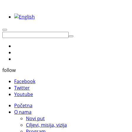
follow
Facebook
Twitter
Youtube
Početna
O nama
Novi put
Ciljevi, misija, vizija
Program