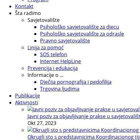
Kontakt
Šta radimo
Savjetovalište
Psihološko savjetovalište za djecu
Psihološko savjetovalište za odrasle
Pravno savjetovalište
Linija za pomoć
SOS telefon
Internet HelpLine
Prevencija i edukacija
Informacije o ...
Dječija pornografija i pedofilija
Trgovina ljudima
Publikacije
Aktivnosti
Javni poziv za objavljivanje prakse u savjetovališ
Okt 27, 2023
Okrugli sto s predstavnicima Koordinacionog tije