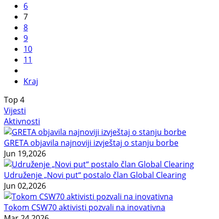
6
7
8
9
10
11
Kraj
Top
4
Vijesti
Aktivnosti
GRETA objavila najnoviji izvještaj o stanju borbe
Jun 19,2026
Udruženje „Novi put“ postalo član Global Clearing
Jun 02,2026
Tokom CSW70 aktivisti pozvali na inovativna
Mar 24,2026