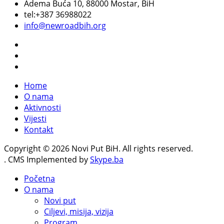
Adema Buća 10
, 88000 Mostar, BiH
tel:+387 36988022
info@newroadbih.org
Home
O nama
Aktivnosti
Vijesti
Kontakt
Copyright © 2026 Novi Put BiH. All rights reserved.
. CMS Implemented by
Skype.ba
Početna
O nama
Novi put
Ciljevi, misija, vizija
Program