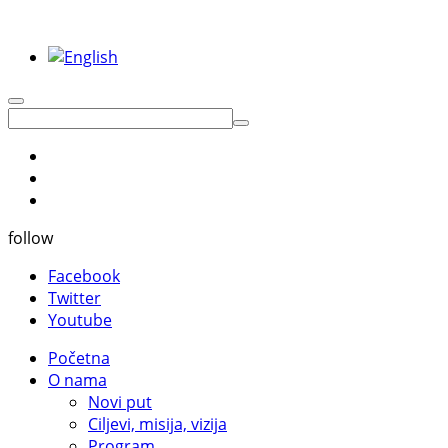
follow
Facebook
Twitter
Youtube
Početna
O nama
Novi put
Ciljevi, misija, vizija
Program