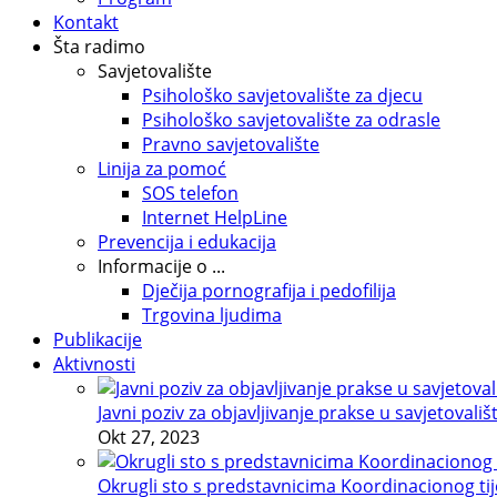
Kontakt
Šta radimo
Savjetovalište
Psihološko savjetovalište za djecu
Psihološko savjetovalište za odrasle
Pravno savjetovalište
Linija za pomoć
SOS telefon
Internet HelpLine
Prevencija i edukacija
Informacije o ...
Dječija pornografija i pedofilija
Trgovina ljudima
Publikacije
Aktivnosti
Javni poziv za objavljivanje prakse u savjetovališ
Okt 27, 2023
Okrugli sto s predstavnicima Koordinacionog tije