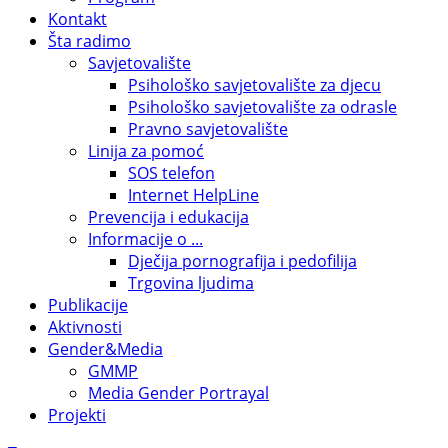
Kontakt
Šta radimo
Savjetovalište
Psihološko savjetovalište za djecu
Psihološko savjetovalište za odrasle
Pravno savjetovalište
Linija za pomoć
SOS telefon
Internet HelpLine
Prevencija i edukacija
Informacije o ...
Dječija pornografija i pedofilija
Trgovina ljudima
Publikacije
Aktivnosti
Gender&Media
GMMP
Media Gender Portrayal
Projekti