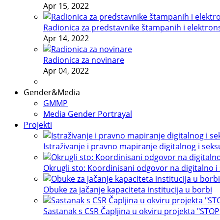
Apr 15, 2022
Radionica za predstavnike štampanih i elektron
Apr 14, 2022
Radionica za novinare
Apr 04, 2022
Gender&Media
GMMP
Media Gender Portrayal
Projekti
Istraživanje i pravno mapiranje digitalnog i sek
Okrugli sto: Koordinisani odgovor na digitalno i
Obuke za jačanje kapaciteta institucija u borbi
Sastanak s CSR Čapljina u okviru projekta "STOP