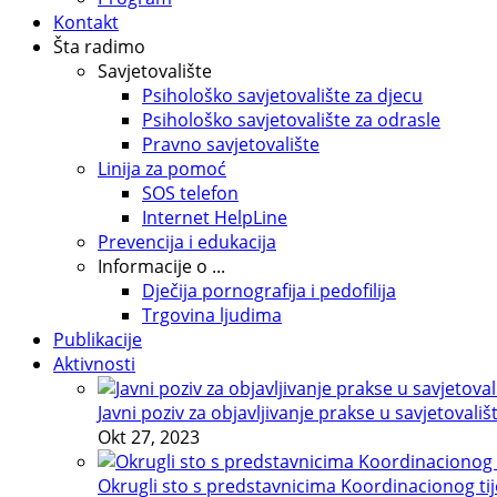
Kontakt
Šta radimo
Savjetovalište
Psihološko savjetovalište za djecu
Psihološko savjetovalište za odrasle
Pravno savjetovalište
Linija za pomoć
SOS telefon
Internet HelpLine
Prevencija i edukacija
Informacije o ...
Dječija pornografija i pedofilija
Trgovina ljudima
Publikacije
Aktivnosti
Javni poziv za objavljivanje prakse u savjetovališ
Okt 27, 2023
Okrugli sto s predstavnicima Koordinacionog tije