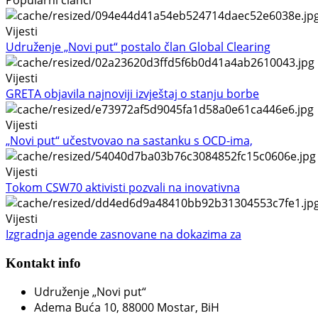
Vijesti
Udruženje „Novi put“ postalo član Global Clearing
Vijesti
GRETA objavila najnoviji izvještaj o stanju borbe
Vijesti
„Novi put“ učestvovao na sastanku s OCD-ima,
Vijesti
Tokom CSW70 aktivisti pozvali na inovativna
Vijesti
Izgradnja agende zasnovane na dokazima za
Kontakt info
Udruženje „Novi put“
Adema Buća 10
, 88000 Mostar, BiH