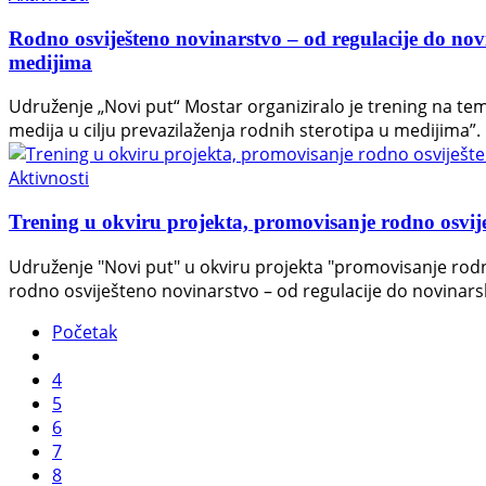
Rodno osviješteno novinarstvo – od regulacije do nov
medijima
Udruženje „Novi put“ Mostar organiziralo je trening na te
medija u cilju prevazilaženja rodnih sterotipa u medijima”.
Aktivnosti
Trening u okviru projekta, promovisanje rodno osvij
Udruženje "Novi put" u okviru projekta "promovisanje rodn
rodno osviješteno novinarstvo – od regulacije do novinarsk
Početak
4
5
6
7
8