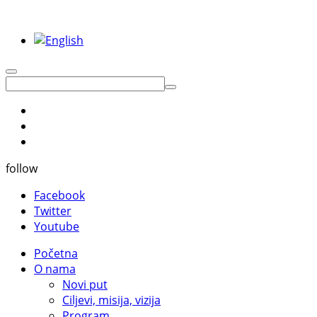
follow
Facebook
Twitter
Youtube
Početna
O nama
Novi put
Ciljevi, misija, vizija
Program