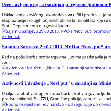
Predstavljeni projekti suzbijanja trgovine ljudima u 
Usklađivanje krivičnog zakonodavstva u BiH preduvjet je za
eksploatacije i drugih pojavnih oblika kriminaliteta koji se
State Departmenta o trgovini ljudima.
Aktivnosti
Sajam u Sarajevu 29.03 2013. NVO-a “Novi put“ promo
Rad na polju borbe protiv trgovine ljudima predstavila je
žene!.
Aktivnosti
Aktivnosti Udruženja „Novi put“ u saradnji sa Minist
U cilju sveobuhvatnog pristupa borbi protiv trgovine ljudi
predstavnike MUP-a ŽZH, Granične policije, centara za socij
Aktivnosti