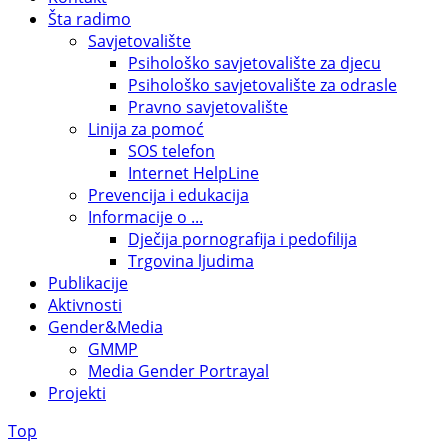
Šta radimo
Savjetovalište
Psihološko savjetovalište za djecu
Psihološko savjetovalište za odrasle
Pravno savjetovalište
Linija za pomoć
SOS telefon
Internet HelpLine
Prevencija i edukacija
Informacije o ...
Dječija pornografija i pedofilija
Trgovina ljudima
Publikacije
Aktivnosti
Gender&Media
GMMP
Media Gender Portrayal
Projekti
Top