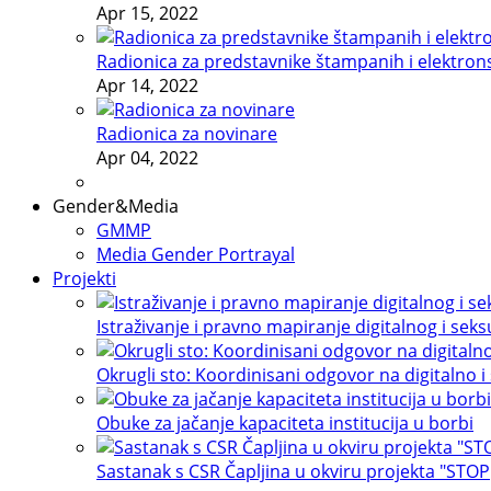
Apr 15, 2022
Radionica za predstavnike štampanih i elektron
Apr 14, 2022
Radionica za novinare
Apr 04, 2022
Gender&Media
GMMP
Media Gender Portrayal
Projekti
Istraživanje i pravno mapiranje digitalnog i sek
Okrugli sto: Koordinisani odgovor na digitalno i
Obuke za jačanje kapaciteta institucija u borbi
Sastanak s CSR Čapljina u okviru projekta "STOP