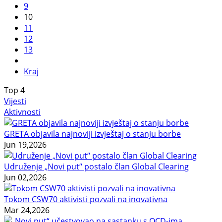
9
10
11
12
13
Kraj
Top
4
Vijesti
Aktivnosti
GRETA objavila najnoviji izvještaj o stanju borbe
Jun 19,2026
Udruženje „Novi put“ postalo član Global Clearing
Jun 02,2026
Tokom CSW70 aktivisti pozvali na inovativna
Mar 24,2026