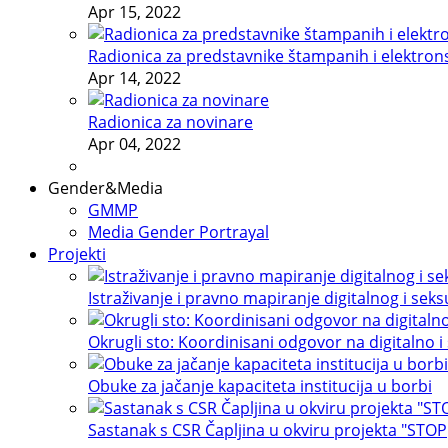
Apr 15, 2022
Radionica za predstavnike štampanih i elektron
Apr 14, 2022
Radionica za novinare
Apr 04, 2022
Gender&Media
GMMP
Media Gender Portrayal
Projekti
Istraživanje i pravno mapiranje digitalnog i sek
Okrugli sto: Koordinisani odgovor na digitalno i
Obuke za jačanje kapaciteta institucija u borbi
Sastanak s CSR Čapljina u okviru projekta "STOP