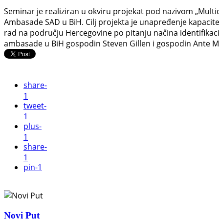
Seminar je realiziran u okviru projekat pod nazivom „Multi
Ambasade SAD u BiH. Cilj projekta je unapređenje kapaciteta
rad na području Hercegovine po pitanju načina identifikaci
ambasade u BiH gospodin Steven Gillen i gospodin Ante Mi
share
-
1
tweet
-
1
plus
-
1
share
-
1
pin
-1
Novi Put