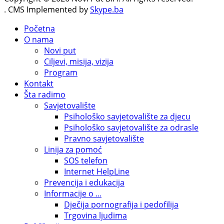
. CMS Implemented by
Skype.ba
Početna
O nama
Novi put
Ciljevi, misija, vizija
Program
Kontakt
Šta radimo
Savjetovalište
Psihološko savjetovalište za djecu
Psihološko savjetovalište za odrasle
Pravno savjetovalište
Linija za pomoć
SOS telefon
Internet HelpLine
Prevencija i edukacija
Informacije o ...
Dječija pornografija i pedofilija
Trgovina ljudima