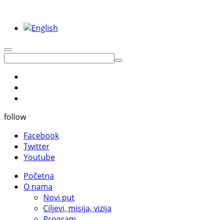
follow
Facebook
Twitter
Youtube
Početna
O nama
Novi put
Ciljevi, misija, vizija
Program