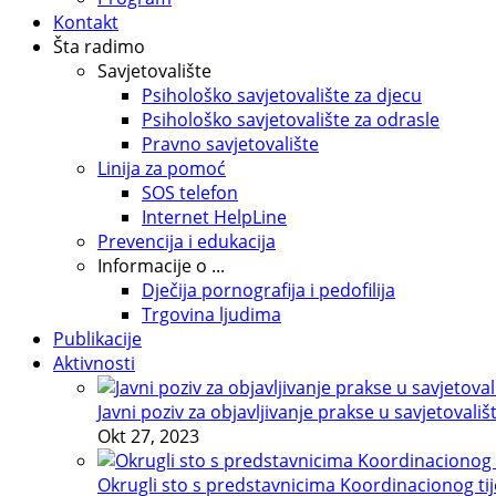
Kontakt
Šta radimo
Savjetovalište
Psihološko savjetovalište za djecu
Psihološko savjetovalište za odrasle
Pravno savjetovalište
Linija za pomoć
SOS telefon
Internet HelpLine
Prevencija i edukacija
Informacije o ...
Dječija pornografija i pedofilija
Trgovina ljudima
Publikacije
Aktivnosti
Javni poziv za objavljivanje prakse u savjetovališ
Okt 27, 2023
Okrugli sto s predstavnicima Koordinacionog tije