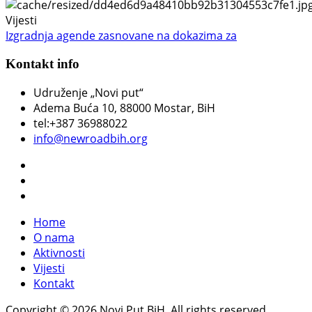
Vijesti
Izgradnja agende zasnovane na dokazima za
Kontakt info
Udruženje „Novi put“
Adema Buća 10
, 88000 Mostar, BiH
tel:+387 36988022
info@newroadbih.org
Home
O nama
Aktivnosti
Vijesti
Kontakt
Copyright © 2026 Novi Put BiH. All rights reserved.