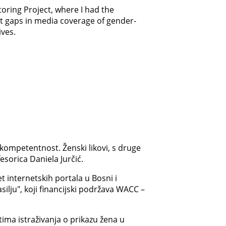
toring Project, where I had the
ent gaps in media coverage of gender-
ives.
kompetentnost. Ženski likovi, s druge
esorica Daniela Jurčić.
 internetskih portala u Bosni i
ilju", koji financijski podržava WACC –
tima istraživanja o prikazu žena u