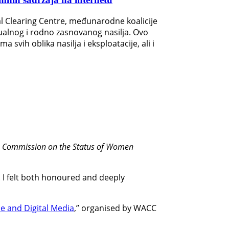
al Clearing Centre, međunarodne koalicije
sualnog i rodno zasnovanog nasilja. Ovo
vih oblika nasilja i eksploatacije, ali i
he Commission on the Status of Women
. I felt both honoured and deeply
ne and Digital Media
,” organised by WACC