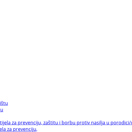
tu
la za prevenciju,