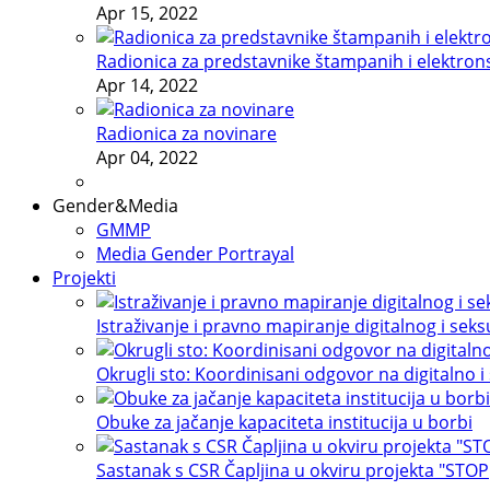
Apr 15, 2022
Radionica za predstavnike štampanih i elektron
Apr 14, 2022
Radionica za novinare
Apr 04, 2022
Gender&Media
GMMP
Media Gender Portrayal
Projekti
Istraživanje i pravno mapiranje digitalnog i sek
Okrugli sto: Koordinisani odgovor na digitalno i
Obuke za jačanje kapaciteta institucija u borbi
Sastanak s CSR Čapljina u okviru projekta "STOP