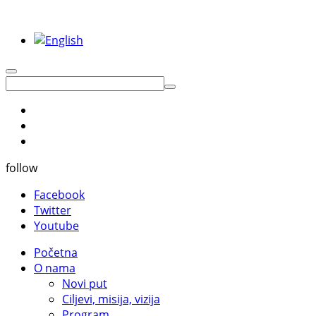
follow
Facebook
Twitter
Youtube
Početna
O nama
Novi put
Ciljevi, misija, vizija
Program