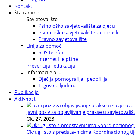
Kontakt
Šta radimo
Savjetovalište
Psihološko savjetovalište za djecu
Psihološko savjetovalište za odrasle
Pravno savjetovalište
Linija za pomoć
SOS telefon
Internet HelpLine
Prevencija i edukacija
Informacije o ...
Dječija pornografija i pedofilija
Trgovina ljudima
Publikacije
Aktivnosti
Javni poziv za objavljivanje prakse u savjetovališ
Okt 27, 2023
Okrugli sto s predstavnicima Koordinacionog tije