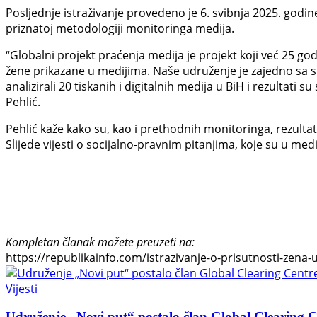
Posljednje istraživanje provedeno je 6. svibnja 2025. godin
priznatoj metodologiji monitoringa medija.
“Globalni projekt praćenja medija je projekt koji već 25 go
žene prikazane u medijima. Naše udruženje je zajedno sa sk
analizirali 20 tiskanih i digitalnih medija u BiH i rezultati
Pehlić.
Pehlić kaže kako su, kao i prethodnih monitoringa, rezultati
Slijede vijesti o socijalno-pravnim pitanjima, koje su u medi
Kompletan članak možete preuzeti na:
https://republikainfo.com/istrazivanje-o-prisutnosti-zena
Vijesti
Udruženje „Novi put“ postalo član Global Clearing Ce