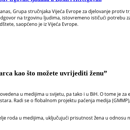
danas, Grupa stručnjaka Vijeća Evrope za djelovanje protiv 
 odgovor na trgovinu ljudima, istovremeno ističući potrebu 
dštete, saopćeno je iz Vijeća Evrope.
arca kao što možete uvrijediti ženu”
rovedena u medijima u svijetu, pa tako i u BiH. O tome je za 
stara. Radi se o flobalnom projektu paćenja medija (GMMP), 
elje roda u medijima, uključujući prisutnost žena u odnosu