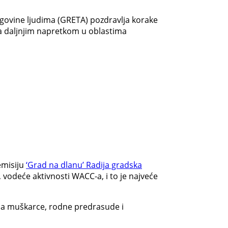
trgovine ljudima (GRETA) pozdravlja korake
za daljnjim napretkom u oblastima
emisiju
‘Grad na dlanu’ Radija gradska
vodeće aktivnosti WACC-a, i to je najveće
 na muškarce, rodne predrasude i