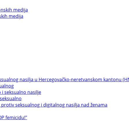
skih medija
sualnog
 seksualno