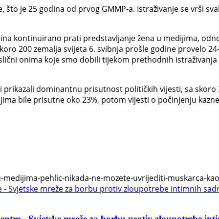
e, što je 25 godina od prvog GMMP-a. Istraživanje se vrši sva
dina kontinuirano prati predstavljanje žena u medijima, odnos
oro 200 zemalja svijeta 6. svibnja prošle godine provelo 24
 su slični onima koje smo dobili tijekom prethodnih istraživanja
 prikazali dominantnu prisutnost političkih vijesti, sa skoro
jima bile prisutne oko 23%, potom vijesti o počinjenju kazneni
-u-medijima-pehlic-nikada-ne-mozete-uvrijediti-muskarca-kao
ntre - Svjetske mreže za borbu protiv zloupotrebe int