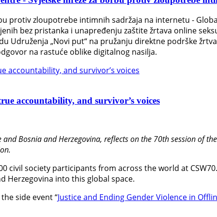
bu protiv zloupotrebe intimnih sadržaja na internetu - Glob
jenih bez pristanka i unapređenju zaštite žrtava online sek
 Udruženja „Novi put“ na pružanju direktne podrške žrtvama s
dgovor na rastuće oblike digitalnog nasilja.
rue accountability, and survivor’s voices
 and Bosnia and Herzegovina, reflects on the 70th session of t
on.
600 civil society participants from across the world at CSW70
d Herzegovina into this global space.
the side event “
Justice and Ending Gender Violence in Offli