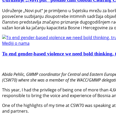
Udruženje „Novi put“ je primljeno u Svjetsku mrežu za bor
posvećene suzbijanju zloupotrebe intimnih sadržaja objavl
članstvo predstavlja značajno priznanje dugogodišnjem radu
važan korak ka jačanju kapaciteta Bosne i Hercegovine za o
Mediji o nama
To end gender-based violence we need bold thinking, t
Abida Pehlic,
GMMP coordinator for Central and Eastern Europe
(CSW70) where she was a member of the WACC
/
GMMP delegati
This year, I had the privilege of being one of more than 4,
responsible to bring the voice and experience of Bosnia an
One of the highlights of my time at CSW70 was speaking at 
and partners.