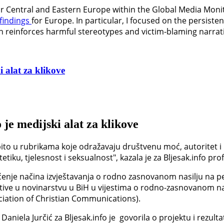
for Central and Eastern Europe within the Global Media Moni
findings
for Europe. In particular, I focused on the persist
en reinforces harmful stereotypes and victim-blaming narrat
 alat za klikove
 je medijski alat za klikove
ito u rubrikama koje odražavaju društvenu moć, autoritet i 
iku, tjelesnost i seksualnost", kazala je za Bljesak.info prof
enje načina izvještavanja o rodno zasnovanom nasilju na pet
tive u novinarstvu u BiH u vijestima o rodno-zasnovanom nas
ciation of Christian Communications).
aniela Jurčić za Bljesak.info je govorila o projektu i rezulta