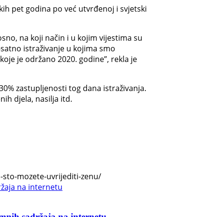
kih pet godina po već utvrđenoj i svjetski
no, na koji način i u kojim vijestima su
-satno istraživanje u kojima smo
 koje je održano 2020. godine”, rekla je
 30% zastupljenosti tog dana istraživanja.
h djela, nasilja itd.
-sto-mozete-uvrijediti-zenu/
imnih sadržaja na internetu