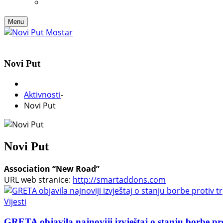
Menu
Novi Put
Aktivnosti
-
Novi Put
Novi Put
Association “New Road”
URL web stranice:
http://smartaddons.com
Vijesti
GRETA objavila najnoviji izvještaj o stanju borbe pr