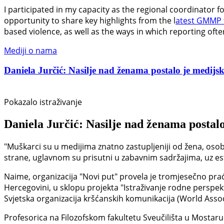
I participated in my capacity as the regional coordinator 
opportunity to share key highlights from the l
atest GMMP 
based violence, as well as the ways in which reporting oft
Mediji o nama
Daniela Jurčić: Nasilje nad ženama postalo je medijski
Pokazalo istraživanje
Daniela Jurčić: Nasilje nad ženama postalo
"Muškarci su u medijima znatno zastupljeniji od žena, osob
strane, uglavnom su prisutni u zabavnim sadržajima, uz estet
Naime, organizacija "Novi put" provela je tromjesečno prać
Hercegovini, u sklopu projekta "Istraživanje rodne perspek
Svjetska organizacija kršćanskih komunikacija (World Asso
Profesorica na Filozofskom fakultetu Sveučilišta u Mostaru D