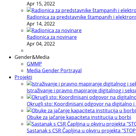
Apr 15, 2022
Radionica za predstavnike štampanih i elektron
Apr 14, 2022
Radionica za novinare
Apr 04, 2022
Gender&Media
GMMP
Media Gender Portrayal
Projekti
Istraživanje i pravno mapiranje digitalnog i sek
Okrugli sto: Koordinisani odgovor na digitalno i
Obuke za jačanje kapaciteta institucija u borbi
Sastanak s CSR Čapljina u okviru projekta "STOP