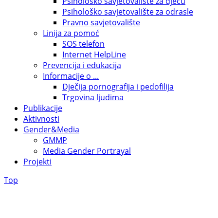
Psihološko savjetovalište za djecu
Psihološko savjetovalište za odrasle
Pravno savjetovalište
Linija za pomoć
SOS telefon
Internet HelpLine
Prevencija i edukacija
Informacije o ...
Dječija pornografija i pedofilija
Trgovina ljudima
Publikacije
Aktivnosti
Gender&Media
GMMP
Media Gender Portrayal
Projekti
Top