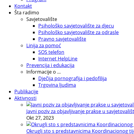
Kontakt
Šta radimo
Savjetovalište
Psihološko savjetovalište za djecu
Psihološko savjetovalište za odrasle
Pravno savjetovalište
Linija za pomoć
SOS telefon
Internet HelpLine
Prevencija i edukacija
Informacije o ...
Dječija pornografija i pedofilija
Trgovina ljudima
Publikacije
Aktivnosti
Javni poziv za objavljivanje prakse u savjetovališ
Okt 27, 2023
Okrugli sto s predstavnicima Koordinacionog tije