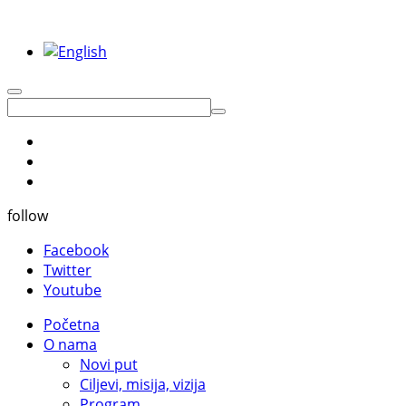
follow
Facebook
Twitter
Youtube
Početna
O nama
Novi put
Ciljevi, misija, vizija
Program