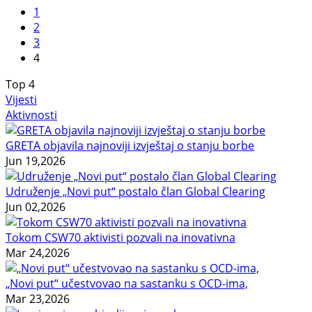
1
2
3
4
Top
4
Vijesti
Aktivnosti
GRETA objavila najnoviji izvještaj o stanju borbe
Jun 19,2026
Udruženje „Novi put“ postalo član Global Clearing
Jun 02,2026
Tokom CSW70 aktivisti pozvali na inovativna
Mar 24,2026
„Novi put“ učestvovao na sastanku s OCD-ima,
Mar 23,2026