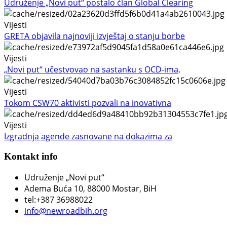
Udruženje „Novi put“ postalo član Global Clearing
Vijesti
GRETA objavila najnoviji izvještaj o stanju borbe
Vijesti
„Novi put“ učestvovao na sastanku s OCD-ima,
Vijesti
Tokom CSW70 aktivisti pozvali na inovativna
Vijesti
Izgradnja agende zasnovane na dokazima za
Kontakt info
Udruženje „Novi put“
Adema Buća 10
, 88000 Mostar, BiH
tel:+387 36988022
info@newroadbih.org