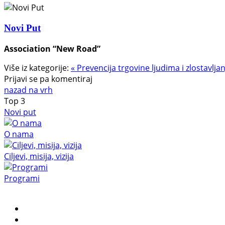
Novi Put
Association “New Road”
Više iz kategorije:
« Prevencija trgovine ljudima i zlostavlj
Prijavi se pa komentiraj
nazad na vrh
Top
3
Novi put
O nama
Ciljevi, misija, vizija
Programi