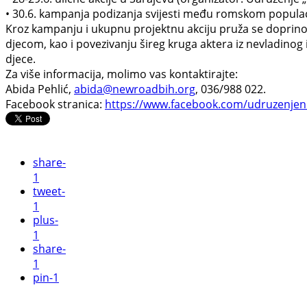
• 30.6. kampanja podizanja svijesti među romskom populaci
Kroz kampanju i ukupnu projektnu akciju pruža se doprinos 
djecom, kao i povezivanju šireg kruga aktera iz nevladinog 
djece.
Za više informacija, molimo vas kontaktirajte:
Abida Pehlić,
abida@newroadbih.org
, 036/988 022.
Facebook stranica:
https://www.facebook.com/udruzenjen
share
-
1
tweet
-
1
plus
-
1
share
-
1
pin
-1