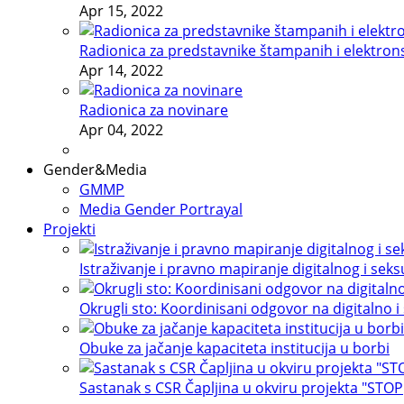
Apr 15, 2022
Radionica za predstavnike štampanih i elektron
Apr 14, 2022
Radionica za novinare
Apr 04, 2022
Gender&Media
GMMP
Media Gender Portrayal
Projekti
Istraživanje i pravno mapiranje digitalnog i sek
Okrugli sto: Koordinisani odgovor na digitalno i
Obuke za jačanje kapaciteta institucija u borbi
Sastanak s CSR Čapljina u okviru projekta "STOP