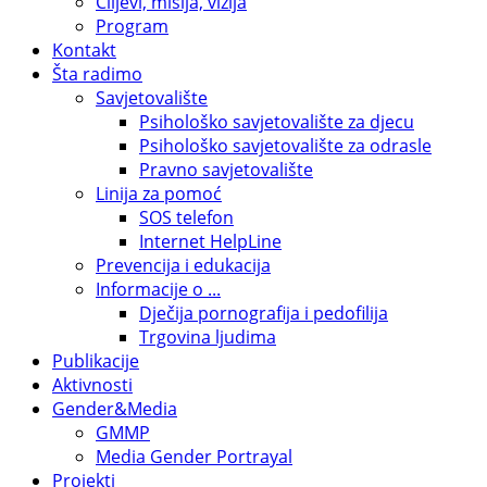
Ciljevi, misija, vizija
Program
Kontakt
Šta radimo
Savjetovalište
Psihološko savjetovalište za djecu
Psihološko savjetovalište za odrasle
Pravno savjetovalište
Linija za pomoć
SOS telefon
Internet HelpLine
Prevencija i edukacija
Informacije o ...
Dječija pornografija i pedofilija
Trgovina ljudima
Publikacije
Aktivnosti
Gender&Media
GMMP
Media Gender Portrayal
Projekti