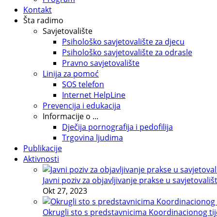
Kontakt
Šta radimo
Savjetovalište
Psihološko savjetovalište za djecu
Psihološko savjetovalište za odrasle
Pravno savjetovalište
Linija za pomoć
SOS telefon
Internet HelpLine
Prevencija i edukacija
Informacije o ...
Dječija pornografija i pedofilija
Trgovina ljudima
Publikacije
Aktivnosti
Javni poziv za objavljivanje prakse u savjetovališ
Okt 27, 2023
Okrugli sto s predstavnicima Koordinacionog tije