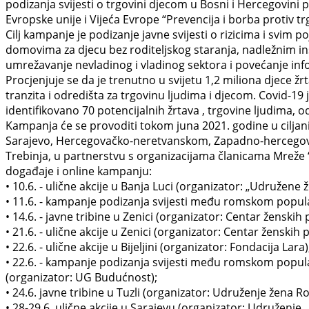
podizanja svijesti o trgovini djecom u Bosni i Hercegovin
Evropske unije i Vijeća Evrope “Prevencija i borba protiv tr
Cilj kampanje je podizanje javne svijesti o rizicima i svi
domovima za djecu bez roditeljskog staranja, nadležnim ins
umrežavanje nevladinog i vladinog sektora i povećanje inf
Procjenjuje se da je trenutno u svijetu 1,2 miliona djece žrt
tranzita i odredišta za trgovinu ljudima i djecom. Covid-19
identifikovano 70 potencijalnih žrtava , trgovine ljudima, o
Kampanja će se provoditi tokom juna 2021. godine u cilja
Sarajevo, Hercegovačko-neretvanskom, Zapadno-hercegovač
Trebinja, u partnerstvu s organizacijama članicama Mreže “
događaje i online kampanju:
• 10.6. - ulične akcije u Banja Luci (organizator: „Udružene
• 11.6. - kampanje podizanja svijesti među romskom popula
• 14.6. - javne tribine u Zenici (organizator: Centar ženskih
• 21.6. - ulične akcije u Zenici (organizator: Centar ženski
• 22.6. - ulične akcije u Bijeljini (organizator: Fondacija L
• 22.6. - kampanje podizanja svijesti među romskom populaci
(organizator: UG Budućnost);
• 24.6. javne tribine u Tuzli (organizator: Udruženje žena R
• 28-29.6. ulične akcije u Sarajevu (organizator: Udruženje „