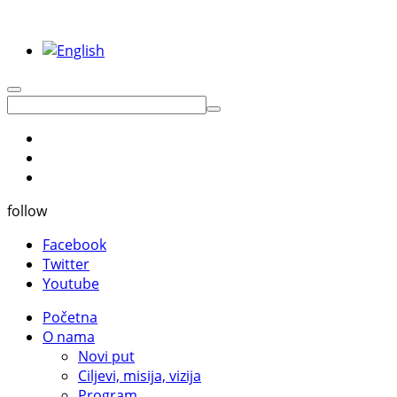
follow
Facebook
Twitter
Youtube
Početna
O nama
Novi put
Ciljevi, misija, vizija
Program