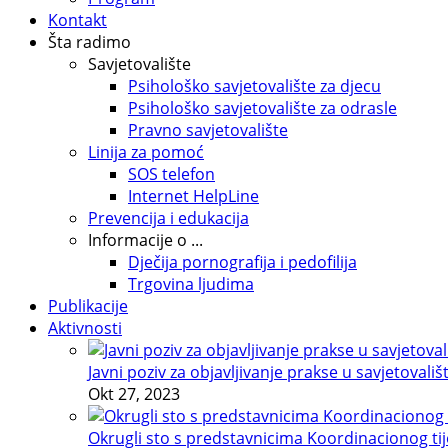
Kontakt
Šta radimo
Savjetovalište
Psihološko savjetovalište za djecu
Psihološko savjetovalište za odrasle
Pravno savjetovalište
Linija za pomoć
SOS telefon
Internet HelpLine
Prevencija i edukacija
Informacije o ...
Dječija pornografija i pedofilija
Trgovina ljudima
Publikacije
Aktivnosti
Javni poziv za objavljivanje prakse u savjetovališ
Okt 27, 2023
Okrugli sto s predstavnicima Koordinacionog tije