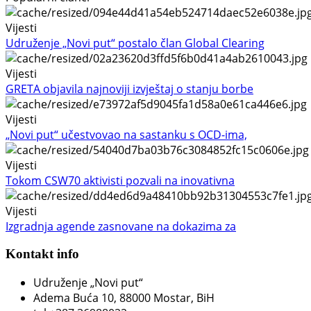
Vijesti
Udruženje „Novi put“ postalo član Global Clearing
Vijesti
GRETA objavila najnoviji izvještaj o stanju borbe
Vijesti
„Novi put“ učestvovao na sastanku s OCD-ima,
Vijesti
Tokom CSW70 aktivisti pozvali na inovativna
Vijesti
Izgradnja agende zasnovane na dokazima za
Kontakt info
Udruženje „Novi put“
Adema Buća 10
, 88000 Mostar, BiH