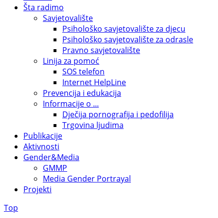
Šta radimo
Savjetovalište
Psihološko savjetovalište za djecu
Psihološko savjetovalište za odrasle
Pravno savjetovalište
Linija za pomoć
SOS telefon
Internet HelpLine
Prevencija i edukacija
Informacije o ...
Dječija pornografija i pedofilija
Trgovina ljudima
Publikacije
Aktivnosti
Gender&Media
GMMP
Media Gender Portrayal
Projekti
Top