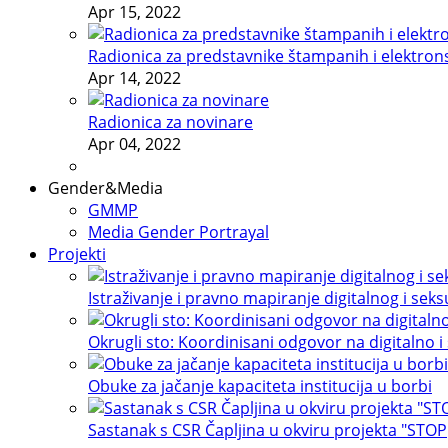
Apr 15, 2022
Radionica za predstavnike štampanih i elektron
Apr 14, 2022
Radionica za novinare
Apr 04, 2022
Gender&Media
GMMP
Media Gender Portrayal
Projekti
Istraživanje i pravno mapiranje digitalnog i sek
Okrugli sto: Koordinisani odgovor na digitalno i
Obuke za jačanje kapaciteta institucija u borbi
Sastanak s CSR Čapljina u okviru projekta "STOP