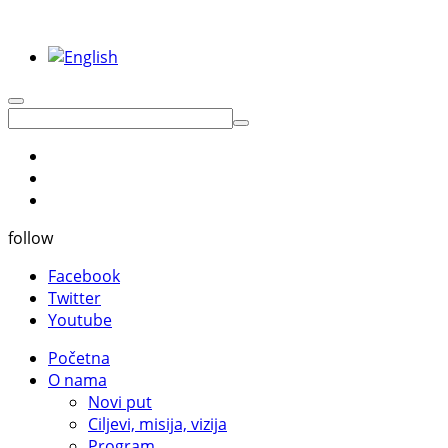
follow
Facebook
Twitter
Youtube
Početna
O nama
Novi put
Ciljevi, misija, vizija
Program