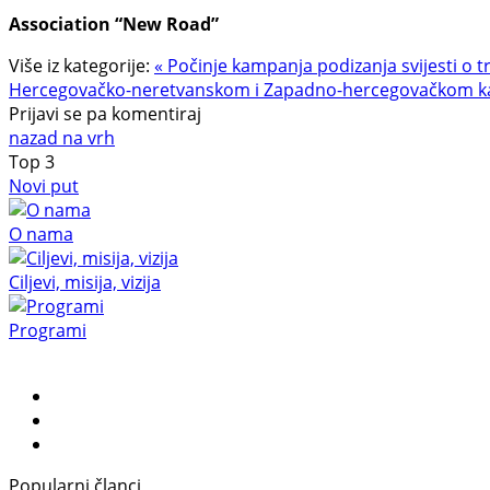
Association “New Road”
Više iz kategorije:
« Počinje kampanja podizanja svijesti o 
Hercegovačko-neretvanskom i Zapadno-hercegovačkom k
Prijavi se pa komentiraj
nazad na vrh
Top
3
Novi put
O nama
Ciljevi, misija, vizija
Programi
Popularni članci