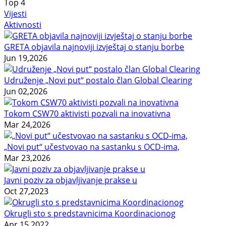
Top
4
Vijesti
Aktivnosti
GRETA objavila najnoviji izvještaj o stanju borbe
Jun 19,2026
Udruženje „Novi put“ postalo član Global Clearing
Jun 02,2026
Tokom CSW70 aktivisti pozvali na inovativna
Mar 24,2026
„Novi put“ učestvovao na sastanku s OCD-ima,
Mar 23,2026
Javni poziv za objavljivanje prakse u
Oct 27,2023
Okrugli sto s predstavnicima Koordinacionog
Apr 15,2022