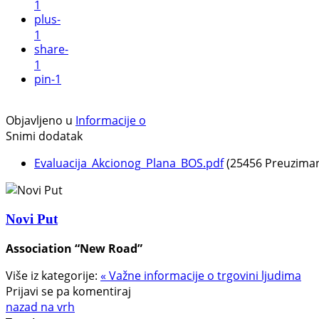
1
plus
-
1
share
-
1
pin
-1
Objavljeno u
Informacije o
Snimi dodatak
Evaluacija_Akcionog_Plana_BOS.pdf
(25456 Preuziman
Novi Put
Association “New Road”
Više iz kategorije:
« Važne informacije o trgovini ljudima
Prijavi se pa komentiraj
nazad na vrh