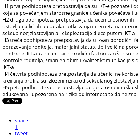
H1
prva podhipoteza pretpostavlja da su IKT-e poznate i do
koja sa povećanjem starosne granice učenika povećava i uč
H2
druga podhipoteza pretpostavlja da učenici osnovnih i s
ostavljanja ličnih podataka i otkrivanja interneta na intern
seksualnog zlostavljanja i eksploatacije djece putem IKT-a
H3
treća podhipoteza pretpostavlja da u izvan porodični fa
obrazovanje roditelja, materijalni status, tip i veličina por
upotrebe IKT-a kao i unutar porodični faktori kao što su ne
kontrole roditelja, smanjen obim i kvalitet komunikacije s
IKT-a
H4
četvrta podhipoteza pretpostavlja da učenici ne korist
kreiranja profila su izloženi riziku od seksulanog zlostavlja
H5
peta podhipoteza pretpostavlja da djeca osnovnoškolsk
edukovana i upozorena na rizike od intetneta te da ne zn
share
-
1
tweet
-