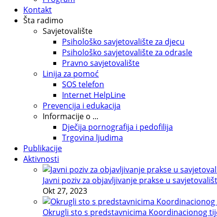
Kontakt
Šta radimo
Savjetovalište
Psihološko savjetovalište za djecu
Psihološko savjetovalište za odrasle
Pravno savjetovalište
Linija za pomoć
SOS telefon
Internet HelpLine
Prevencija i edukacija
Informacije o ...
Dječija pornografija i pedofilija
Trgovina ljudima
Publikacije
Aktivnosti
Javni poziv za objavljivanje prakse u savjetovališ
Okt 27, 2023
Okrugli sto s predstavnicima Koordinacionog tije