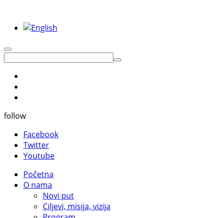
follow
Facebook
Twitter
Youtube
Početna
O nama
Novi put
Ciljevi, misija, vizija
Program