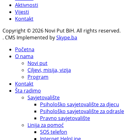
Aktivnosti
Vijesti
Kontakt
Copyright © 2026 Novi Put BiH. All rights reserved.
. CMS Implemented by
Skype.ba
Početna
O nama
Novi put
Ciljevi, misija, vizija
Program
Kontakt
Šta radimo
Savjetovalište
Psihološko savjetovalište za djecu
Psihološko savjetovalište za odrasle
Pravno savjetovalište
Linija za pomoć
SOS telefon
Internet HelpLine