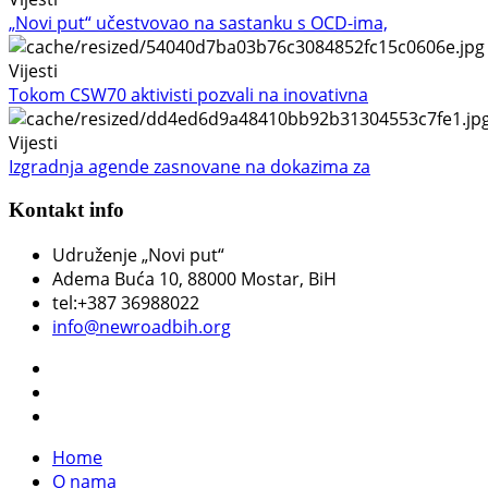
„Novi put“ učestvovao na sastanku s OCD-ima,
Vijesti
Tokom CSW70 aktivisti pozvali na inovativna
Vijesti
Izgradnja agende zasnovane na dokazima za
Kontakt info
Udruženje „Novi put“
Adema Buća 10
, 88000 Mostar, BiH
tel:+387 36988022
info@newroadbih.org
Home
O nama