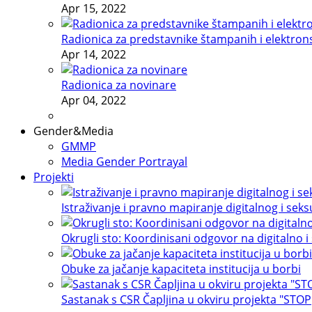
Apr 15, 2022
Radionica za predstavnike štampanih i elektron
Apr 14, 2022
Radionica za novinare
Apr 04, 2022
Gender&Media
GMMP
Media Gender Portrayal
Projekti
Istraživanje i pravno mapiranje digitalnog i sek
Okrugli sto: Koordinisani odgovor na digitalno i
Obuke za jačanje kapaciteta institucija u borbi
Sastanak s CSR Čapljina u okviru projekta "STOP