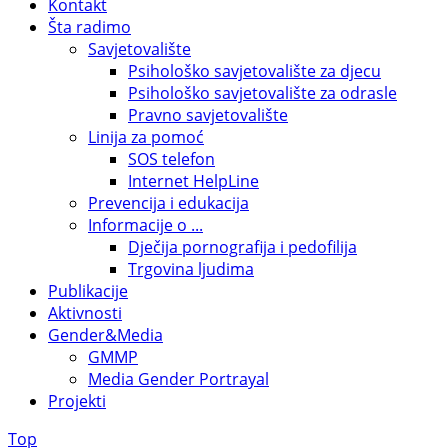
Kontakt
Šta radimo
Savjetovalište
Psihološko savjetovalište za djecu
Psihološko savjetovalište za odrasle
Pravno savjetovalište
Linija za pomoć
SOS telefon
Internet HelpLine
Prevencija i edukacija
Informacije o ...
Dječija pornografija i pedofilija
Trgovina ljudima
Publikacije
Aktivnosti
Gender&Media
GMMP
Media Gender Portrayal
Projekti
Top