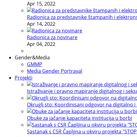
Apr 15, 2022
Radionica za predstavnike štampanih i elektron
Apr 14, 2022
Radionica za novinare
Apr 04, 2022
Gender&Media
GMMP
Media Gender Portrayal
Projekti
Istraživanje i pravno mapiranje digitalnog i sek
Okrugli sto: Koordinisani odgovor na digitalno i
Obuke za jačanje kapaciteta institucija u borbi
Sastanak s CSR Čapljina u okviru projekta "STOP