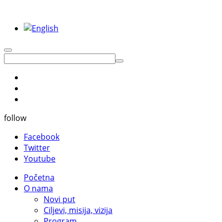
follow
Facebook
Twitter
Youtube
Početna
O nama
Novi put
Ciljevi, misija, vizija
Program