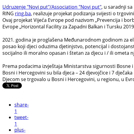
Udruzenje "Novi put"/Association "Novi put"
, u saradnji s
RING
ring.ba
, realizuje projekat podizanja svijesti o trgo
Ovaj projekat Vijeća Evrope pod nazivom „Prevencija i bor
Evrope „Horizontal Facility za Zapadni Balkan i Tursku 2019
2021. godina je proglašena Međunarodnom godinom za elimi
posao koji djeci oduzima djetinjstvo, potencijal i dostojans
socijalno ili moralno opasan i štetan za djecu i / ili ometa 
Prema podacima izvještaja Ministarstva sigurnosti Bosne i 
Bosni i Hercegovini su bila djeca – 24 djevojčice i 7 dječak
Djecom se trgovalo u Bosni i Hercegovini, u regionu, u Evr
share
-
1
tweet
-
1
plus
-