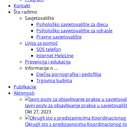
Kontakt
Šta radimo
Savjetovalište
Psihološko savjetovalište za djecu
Psihološko savjetovalište za odrasle
Pravno savjetovalište
Linija za pomoć
SOS telefon
Internet HelpLine
Prevencija i edukacija
Informacije o ...
Dječija pornografija i pedofilija
Trgovina ljudima
Publikacije
Aktivnosti
Javni poziv za objavljivanje prakse u savjetovališ
Okt 27, 2023
Okrugli sto s predstavnicima Koordinacionog tije