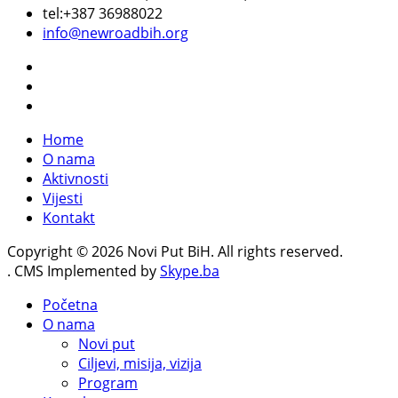
tel:+387 36988022
info@newroadbih.org
Home
O nama
Aktivnosti
Vijesti
Kontakt
Copyright © 2026 Novi Put BiH. All rights reserved.
. CMS Implemented by
Skype.ba
Početna
O nama
Novi put
Ciljevi, misija, vizija
Program