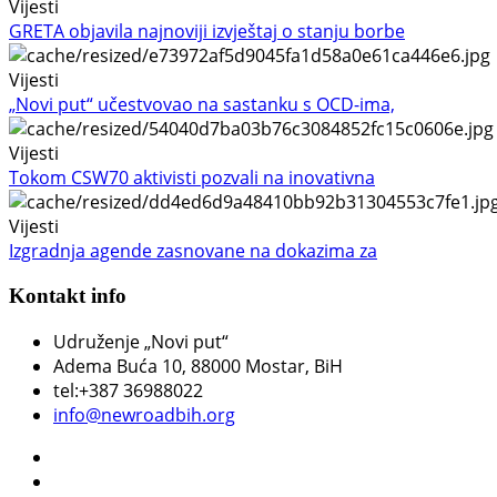
Vijesti
GRETA objavila najnoviji izvještaj o stanju borbe
Vijesti
„Novi put“ učestvovao na sastanku s OCD-ima,
Vijesti
Tokom CSW70 aktivisti pozvali na inovativna
Vijesti
Izgradnja agende zasnovane na dokazima za
Kontakt info
Udruženje „Novi put“
Adema Buća 10
, 88000 Mostar, BiH
tel:+387 36988022
info@newroadbih.org