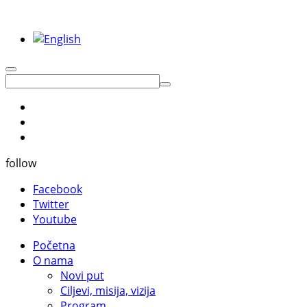
follow
Facebook
Twitter
Youtube
Početna
O nama
Novi put
Ciljevi, misija, vizija
Program