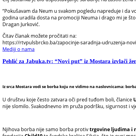
“Pokušavam da Neum u svakom pogledu napreduje i da vodi
godina uradila dosta na promociji Neuma i drago mi je što 
Dragan Jurković.
Čitav članak možete pročitati na:
https://rtvpulsbrcko.ba/zapocinje-saradnja-udruzenja-novi-
Mediji o nama
Pehlić za Jabuka.tv: “Novi put” iz Mostara izvlači žen
Iz srca Mostara vodi se borba koju ne vidimo na naslovnicama: borba
U društvu koje često zatvara oči pred tuđom boli, članice
U
nije slomilo. Svakodnevno im pruža podršku, sigurnost i v
Njihova borba nije samo borba protiv
trgovine ljudima i 
fondacija
Child10
te švedska kraljica Silvija, što je ovoj 