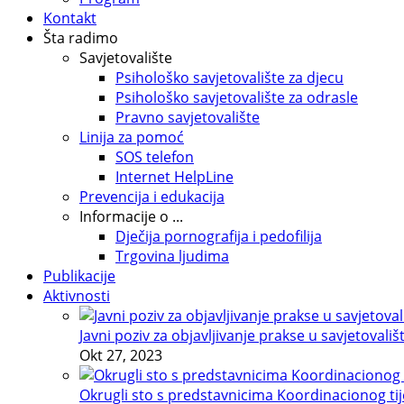
Kontakt
Šta radimo
Savjetovalište
Psihološko savjetovalište za djecu
Psihološko savjetovalište za odrasle
Pravno savjetovalište
Linija za pomoć
SOS telefon
Internet HelpLine
Prevencija i edukacija
Informacije o ...
Dječija pornografija i pedofilija
Trgovina ljudima
Publikacije
Aktivnosti
Javni poziv za objavljivanje prakse u savjetovališ
Okt 27, 2023
Okrugli sto s predstavnicima Koordinacionog tije