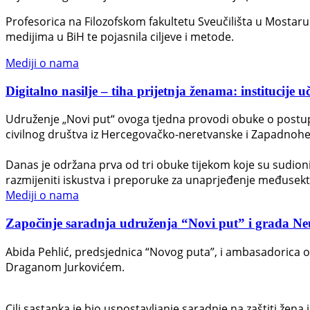
Profesorica na Filozofskom fakultetu Sveučilišta u Mostaru D
medijima u BiH te pojasnila ciljeve i metode.
Mediji o nama
Digitalno nasilje – tiha prijetnja ženama: institucije u
Udruženje „Novi put“ ovoga tjedna provodi obuke o postupan
civilnog društva iz Hercegovačko-neretvanske i Zapadnohe
Danas je održana prva od tri obuke tijekom koje su sudionici 
razmijeniti iskustva i preporuke za unaprjeđenje međusek
Mediji o nama
Započinje saradnja udruženja “Novi put” i grada Neuma
Abida Pehlić, predsjednica “Novog puta”, i ambasadorica 
Draganom Jurkovićem.
Cilj sastanka je bio uspostavljanje saradnje na zaštiti žena i