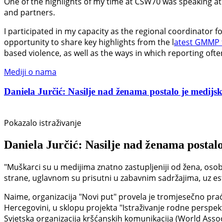
One of the highlights of my time at CSW70 was speaking at 
and partners.
I participated in my capacity as the regional coordinator 
opportunity to share key highlights from the l
atest GMMP 
based violence, as well as the ways in which reporting oft
Mediji o nama
Daniela Jurčić: Nasilje nad ženama postalo je medijski
Pokazalo istraživanje
Daniela Jurčić: Nasilje nad ženama postalo
"Muškarci su u medijima znatno zastupljeniji od žena, osob
strane, uglavnom su prisutni u zabavnim sadržajima, uz estet
Naime, organizacija "Novi put" provela je tromjesečno prać
Hercegovini, u sklopu projekta "Istraživanje rodne perspek
Svjetska organizacija kršćanskih komunikacija (World Asso