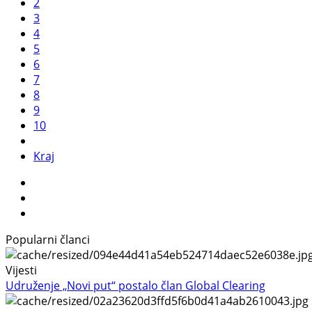
2
3
4
5
6
7
8
9
10
Kraj
Popularni članci
Vijesti
Udruženje „Novi put“ postalo član Global Clearing