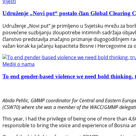
Vijesti
Udruženje „Novi put“ postalo član Global Clearing Ce
Udruženje „Novi put“ je primljeno u Svjetsku mrežu za bor
posvećene suzbijanju zloupotrebe intimnih sadržaja objavl
članstvo predstavlja značajno priznanje dugogodišnjem radu
važan korak ka jačanju kapaciteta Bosne i Hercegovine za o
Mediji o nama
To end gender-based violence we need bold thinking, t
Abida Pehlic,
GMMP coordinator for Central and Eastern Europe
(CSW70) where she was a member of the WACC
/
GMMP delegati
This year, I had the privilege of being one of more than 4,
responsible to bring the voice and experience of Bosnia an