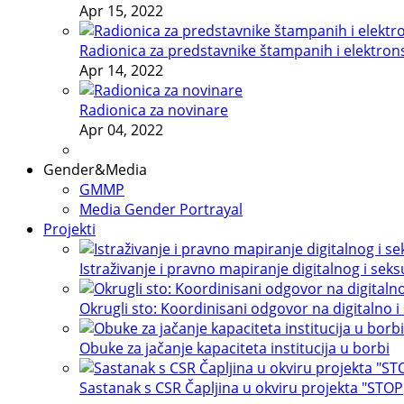
Apr 15, 2022
Radionica za predstavnike štampanih i elektron
Apr 14, 2022
Radionica za novinare
Apr 04, 2022
Gender&Media
GMMP
Media Gender Portrayal
Projekti
Istraživanje i pravno mapiranje digitalnog i sek
Okrugli sto: Koordinisani odgovor na digitalno i
Obuke za jačanje kapaciteta institucija u borbi
Sastanak s CSR Čapljina u okviru projekta "STOP