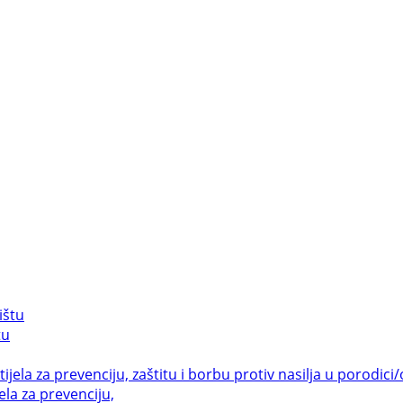
tu
la za prevenciju,