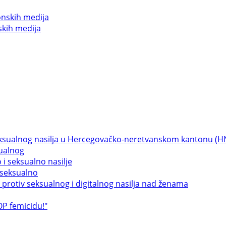
skih medija
sualnog
 seksualno