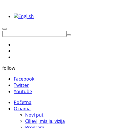
follow
Facebook
Twitter
Youtube
Početna
O nama
Novi put
Ciljevi, misija, vizija
Program