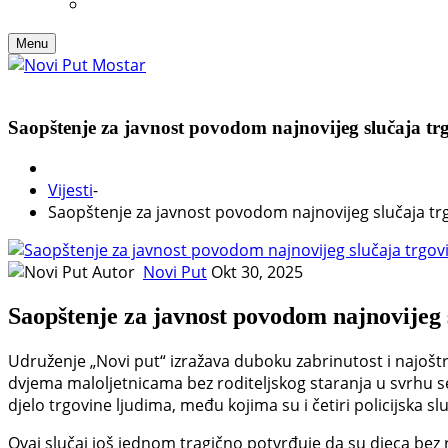
Menu
Saopštenje za javnost povodom najnovijeg slučaja t
Vijesti
-
Saopštenje za javnost povodom najnovijeg slučaja tr
Autor
Novi Put
Okt 30, 2025
Saopštenje za javnost povodom najnovijeg 
Udruženje „Novi put“ izražava duboku zabrinutost i najoštr
dvjema maloljetnicama bez roditeljskog staranja u svrhu 
djelo trgovine ljudima, među kojima su i četiri policijska s
Ovaj slučaj još jednom tragično potvrđuje da su djeca bez r