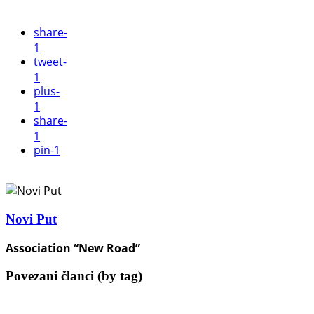
share
-
1
tweet
-
1
plus
-
1
share
-
1
pin
-1
Novi Put
Association “New Road”
Povezani članci (by tag)