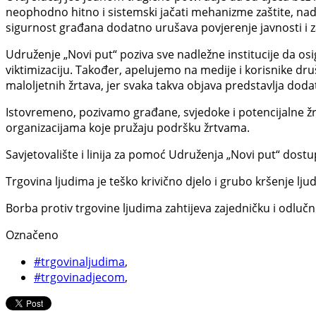
neophodno hitno i sistemski jačati mehanizme zaštite, nadz
sigurnost građana dodatno urušava povjerenje javnosti i za
Udruženje „Novi put“ poziva sve nadležne institucije da osi
viktimizaciju. Također, apelujemo na medije i korisnike druš
maloljetnih žrtava, jer svaka takva objava predstavlja dodatn
Istovremeno, pozivamo građane, svjedoke i potencijalne žrtve
organizacijama koje pružaju podršku žrtvama.
Savjetovalište i linija za pomoć Udruženja „Novi put“ dostup
Trgovina ljudima je teško krivično djelo i grubo kršenje lju
Borba protiv trgovine ljudima zahtijeva zajedničku i odlučn
Označeno
#trgovinaljudima
,
#trgovinadjecom
,