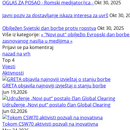
OGLAS ZA POSAO - Romski medijator/ica -
Okt 30, 2025
Javni poziv za dostavljanje iskaza interesa za uvrš
Okt 30, 2
Obilježen Svjetski dan borbe protiv ropstva
Okt 30, 2025
Više iz kategorije:
« "Novi put" obilježio Evropski dan borbe
zasnovanog nasilja u medijima »
Prijavi se pa komentiraj
nazad na vrh
Top
4
Vijesti
Aktivnosti
GRETA objavila najnoviji izvještaj o stanju borbe
Jun 19,2026
Udruženje „Novi put“ postalo član Global Clearing
Jun 02,2026
Tokom CSW70 aktivisti pozvali na inovativna