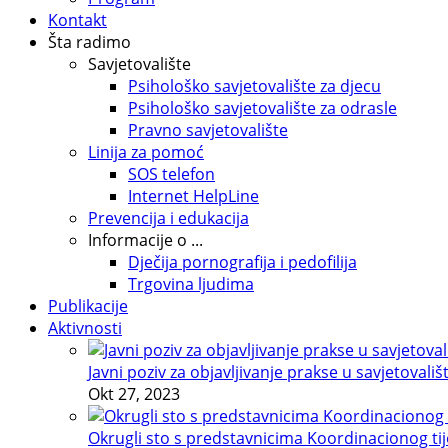
Kontakt
Šta radimo
Savjetovalište
Psihološko savjetovalište za djecu
Psihološko savjetovalište za odrasle
Pravno savjetovalište
Linija za pomoć
SOS telefon
Internet HelpLine
Prevencija i edukacija
Informacije o ...
Dječija pornografija i pedofilija
Trgovina ljudima
Publikacije
Aktivnosti
Javni poziv za objavljivanje prakse u savjetovališ
Okt 27, 2023
Okrugli sto s predstavnicima Koordinacionog tije