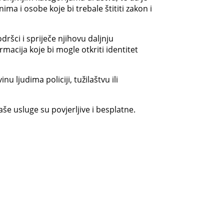
a i osobe koje bi trebale štititi zakon i
ršci i spriječe njihovu daljnju
macija koje bi mogle otkriti identitet
 ljudima policiji, tužilaštvu ili
aše usluge su povjerljive i besplatne.