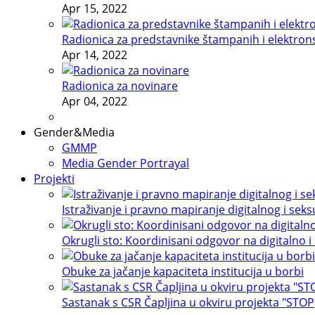
Apr 15, 2022
Radionica za predstavnike štampanih i elektron
Apr 14, 2022
Radionica za novinare
Apr 04, 2022
Gender&Media
GMMP
Media Gender Portrayal
Projekti
Istraživanje i pravno mapiranje digitalnog i sek
Okrugli sto: Koordinisani odgovor na digitalno i
Obuke za jačanje kapaciteta institucija u borbi
Sastanak s CSR Čapljina u okviru projekta "STOP