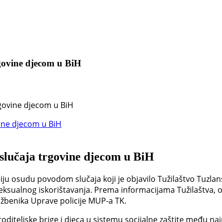
rgovine djecom u BiH
govine djecom u BiH
slučaja trgovine djecom u BiH
iju osudu povodom slučaja koji je objavilo Tužilaštvo Tuzla
seksualnog iskorištavanja. Prema informacijama Tužilaštva,
lužbenika Uprave policije MUP-a TK.
oditeljske brige i djeca u sistemu socijalne zaštite među naj