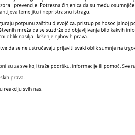
ora i prevencije. Potresna činjenica da su među osumnjičenim
htijeva temeljitu i nepristrasnu istragu.
guraju potpunu zaštitu djevojčica, pristup psihosocijalnoj pod
tvenih mreža da se suzdrže od objavljivanja bilo kakvih infor
i oblik nasilja i kršenje njihovih prava.
 da se ne ustručavaju prijaviti svaki oblik sumnje na trgovinu
ni su za sve koji traže podršku, informacije ili pomoć. Sve n
dskih prava.
u reakciju svih nas.