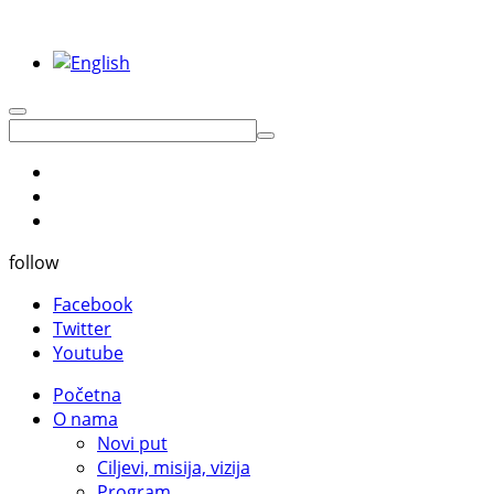
follow
Facebook
Twitter
Youtube
Početna
O nama
Novi put
Ciljevi, misija, vizija
Program