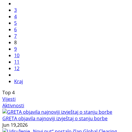
3
4
5
6
7
8
9
10
11
12
Kraj
Top
4
Vijesti
Aktivnosti
GRETA objavila najnoviji izvještaj o stanju borbe
Jun 19,2026