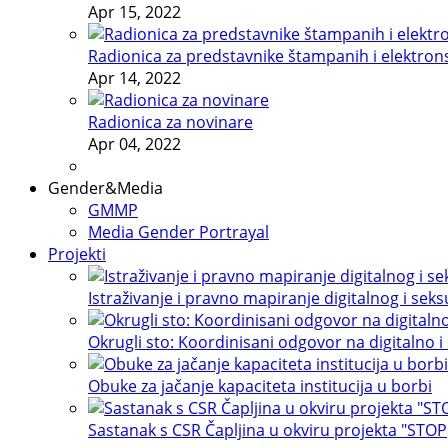
Apr 15, 2022
Radionica za predstavnike štampanih i elektron
Apr 14, 2022
Radionica za novinare
Apr 04, 2022
Gender&Media
GMMP
Media Gender Portrayal
Projekti
Istraživanje i pravno mapiranje digitalnog i sek
Okrugli sto: Koordinisani odgovor na digitalno i
Obuke za jačanje kapaciteta institucija u borbi
Sastanak s CSR Čapljina u okviru projekta "STOP