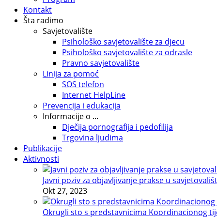
Kontakt
Šta radimo
Savjetovalište
Psihološko savjetovalište za djecu
Psihološko savjetovalište za odrasle
Pravno savjetovalište
Linija za pomoć
SOS telefon
Internet HelpLine
Prevencija i edukacija
Informacije o ...
Dječija pornografija i pedofilija
Trgovina ljudima
Publikacije
Aktivnosti
Javni poziv za objavljivanje prakse u savjetovališ
Okt 27, 2023
Okrugli sto s predstavnicima Koordinacionog tije