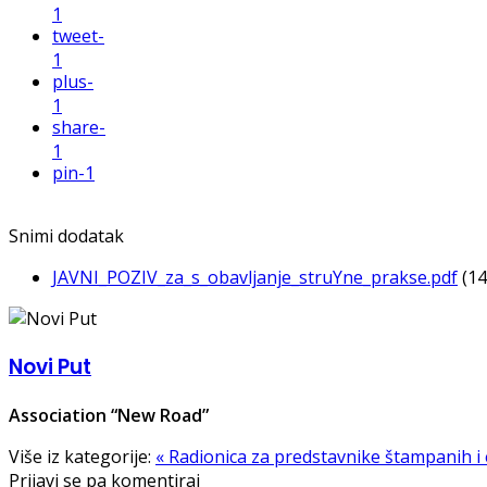
1
tweet
-
1
plus
-
1
share
-
1
pin
-1
Snimi dodatak
JAVNI_POZIV_za_s_obavljanje_struYne_prakse.pdf
(1
Novi Put
Association “New Road”
Više iz kategorije:
« Radionica za predstavnike štampanih i
Prijavi se pa komentiraj