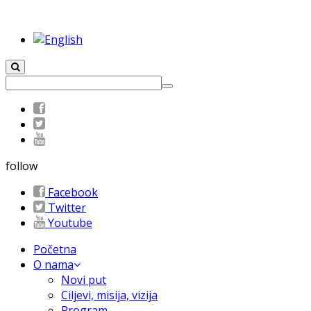
follow
Facebook
Twitter
Youtube
Početna
O nama
Novi put
Ciljevi, misija, vizija
Program