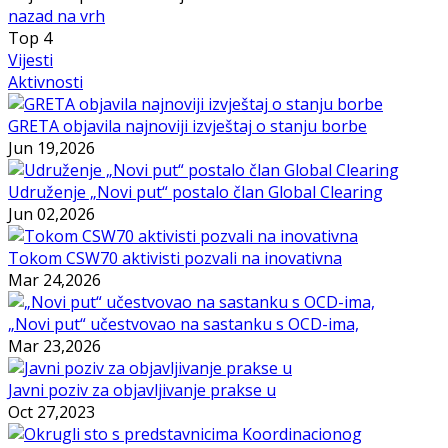
nazad na vrh
Top
4
Vijesti
Aktivnosti
GRETA objavila najnoviji izvještaj o stanju borbe
Jun 19,2026
Udruženje „Novi put“ postalo član Global Clearing
Jun 02,2026
Tokom CSW70 aktivisti pozvali na inovativna
Mar 24,2026
„Novi put“ učestvovao na sastanku s OCD-ima,
Mar 23,2026
Javni poziv za objavljivanje prakse u
Oct 27,2023