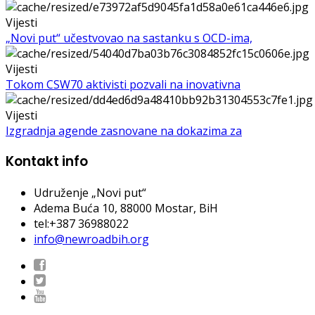
Vijesti
„Novi put“ učestvovao na sastanku s OCD-ima,
Vijesti
Tokom CSW70 aktivisti pozvali na inovativna
Vijesti
Izgradnja agende zasnovane na dokazima za
Kontakt info
Udruženje „Novi put“
Adema Buća 10
, 88000 Mostar, BiH
tel:+387 36988022
info@newroadbih.org