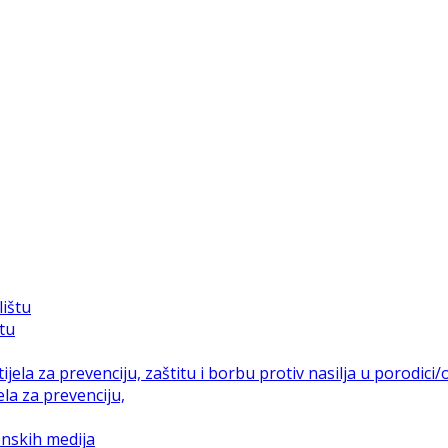
štu
la za prevenciju,