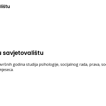
lištu
u savjetovalištu
vršnih godina studija psihologije, socijalnog rada, prava, soc
mjeseca.