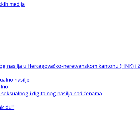
skih medija
g
alno