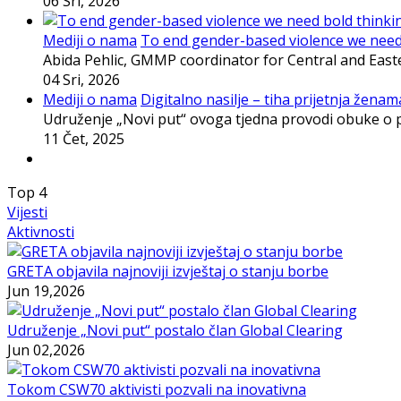
06 Sri, 2026
Mediji o nama
To end gender-based violence we need b
Abida Pehlic, GMMP coordinator for Central and East
04 Sri, 2026
Mediji o nama
Digitalno nasilje – tiha prijetnja ženama
Udruženje „Novi put“ ovoga tjedna provodi obuke o p
11 Čet, 2025
Top
4
Vijesti
Aktivnosti
GRETA objavila najnoviji izvještaj o stanju borbe
Jun 19,2026
Udruženje „Novi put“ postalo član Global Clearing
Jun 02,2026
Tokom CSW70 aktivisti pozvali na inovativna