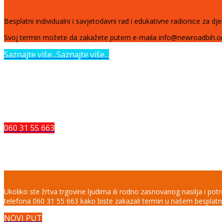
Besplatni individualni i savjetodavni rad i edukativne radionice za djec
Svoj termin možete da zakažete putem e-maila info@newroadbih.org
Saznajte više...
Saznajte više...
ZAŠTITI SE OD EKSPLOATACIJE
Ukoliko želite da se dodatno informišete o trgovini ljudima, da prijav
060 31 55 663
Besplatno savjetovalište za žrtve t
Ukoliko ste žrtva trgovine ljudima ili rodno zasnovanog nasilja i po
telefona 060 31 55 663 kako biste zakazali termin u našem besplatn
NOVI PUT