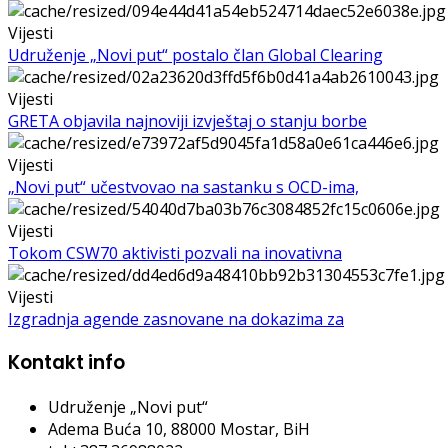
Vijesti
Udruženje „Novi put“ postalo član Global Clearing
Vijesti
GRETA objavila najnoviji izvještaj o stanju borbe
Vijesti
„Novi put“ učestvovao na sastanku s OCD-ima,
Vijesti
Tokom CSW70 aktivisti pozvali na inovativna
Vijesti
Izgradnja agende zasnovane na dokazima za
Kontakt info
Udruženje „Novi put“
Adema Buća 10
, 88000 Mostar, BiH