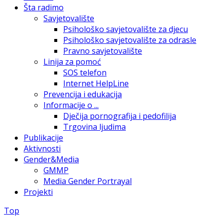
Šta radimo
Savjetovalište
Psihološko savjetovalište za djecu
Psihološko savjetovalište za odrasle
Pravno savjetovalište
Linija za pomoć
SOS telefon
Internet HelpLine
Prevencija i edukacija
Informacije o ...
Dječija pornografija i pedofilija
Trgovina ljudima
Publikacije
Aktivnosti
Gender&Media
GMMP
Media Gender Portrayal
Projekti
Top