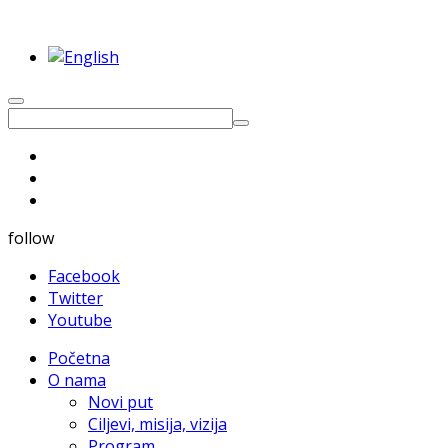
follow
Facebook
Twitter
Youtube
Početna
O nama
Novi put
Ciljevi, misija, vizija
Program