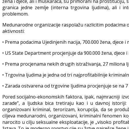
žena i djece, ali i muškaraca, su primorani na prostituciju
granica jedne zemlje (interna trgovina ljudima), ali i 
problemom.
Medunarodne organizacije raspolažu razlicitim podacima o br
aktivnosti:
• Prema podacima Ujedinjenih nacija, 700.000 žena, djece i
• US State Department procjenjuje da 900.000 žena, djece i 
• Prema procjenama nekih drugih istraživanja, 27 miliona l
• Trgovina ljudima je jedna od tri najprofitabilnije krimina
• Zarada ostvarena od trgovine ljudima procjenjuje se na 7 
Pored socijalno-ekonomskih faktora, ipak, najmracniji i
zarade”, a ljudska bica tretiraju kao i u davnoj istorij
organizovani kriminal, terorizam, korupcija, da se produ
ciljeva medunarodni, organizovani, kriminalni fenomen koj
narocito u cilju seksualne eksploatacije, je „visoko profita
žrtava. To je moderno ropstvo cije su žrtve najcešce žene i