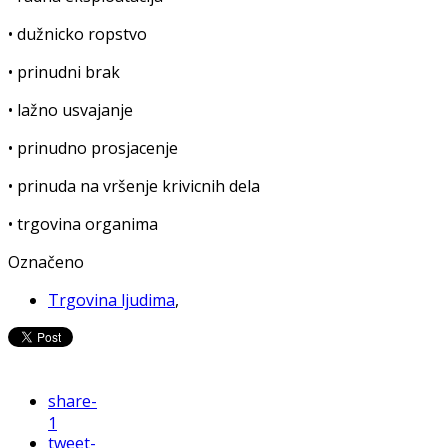
• dužnicko ropstvo
• prinudni brak
• lažno usvajanje
• prinudno prosjacenje
• prinuda na vršenje krivicnih dela
• trgovina organima
Označeno
Trgovina ljudima
,
share
-
1
tweet
-