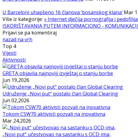
U Barceloni uhapšeno 16 članova ‘bosanskog klana’
Mar 1
Više iz kategorije:
« Internet dječija pornografija i pedofilij
ISKORIŠTAVANJA PUTEM INFORMACIONO - KOMUNIKACIJS
Prijavi se pa komentiraj
nazad na vrh
Top
4
Vijesti
Aktivnosti
GRETA objavila najnoviji izvještaj o stanju borbe
Jun 19,2026
Udruženje „Novi put“ postalo član Global Clearing
Jun 02,2026
Tokom CSW70 aktivisti pozvali na inovativna
Mar 24,2026
„Novi put“ učestvovao na sastanku s OCD-ima,