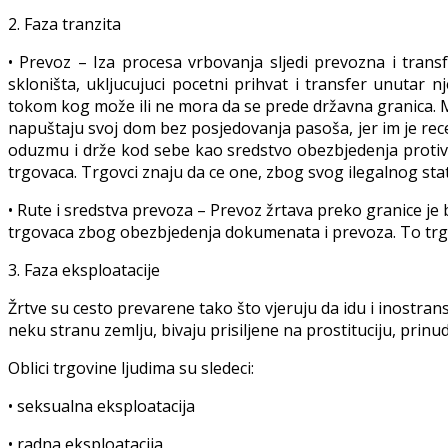
2. Faza tranzita
• Prevoz – Iza procesa vrbovanja sljedi prevozna i trans
skloništa, ukljucujuci pocetni prihvat i transfer unutar nj
tokom kog može ili ne mora da se prede državna granica. M
napuštaju svoj dom bez posjedovanja pasoša, jer im je rece
oduzmu i drže kod sebe kao sredstvo obezbjedenja protiv ž
trgovaca. Trgovci znaju da ce one, zbog svog ilegalnog statu
• Rute i sredstva prevoza – Prevoz žrtava preko granice je
trgovaca zbog obezbjedenja dokumenata i prevoza. To trgov
3. Faza eksploatacije
Žrtve su cesto prevarene tako što vjeruju da idu i inostrans
neku stranu zemlju, bivaju prisiljene na prostituciju, prinu
Oblici trgovine ljudima su sledeci:
• seksualna eksploatacija
• radna eksploatacija