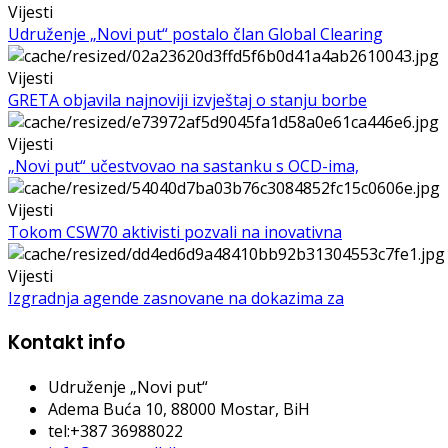
Vijesti
Udruženje „Novi put“ postalo član Global Clearing
Vijesti
GRETA objavila najnoviji izvještaj o stanju borbe
Vijesti
„Novi put“ učestvovao na sastanku s OCD-ima,
Vijesti
Tokom CSW70 aktivisti pozvali na inovativna
Vijesti
Izgradnja agende zasnovane na dokazima za
Kontakt info
Udruženje „Novi put“
Adema Buća 10
, 88000 Mostar, BiH
tel:+387 36988022