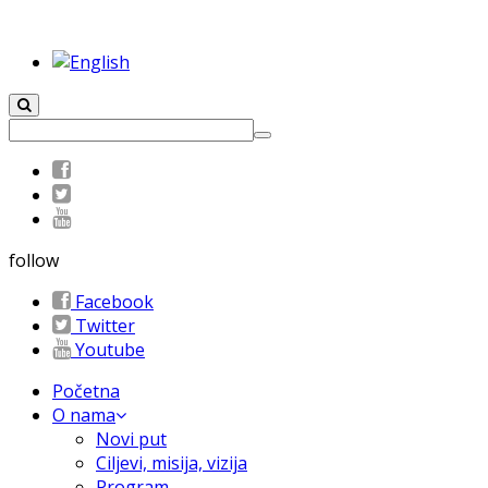
follow
Facebook
Twitter
Youtube
Početna
O nama
Novi put
Ciljevi, misija, vizija
Program