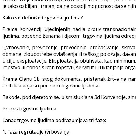
je tako ozbiljan i trajan, da ne postoji mogucnost da se nji
Kako se definiše trgovina ljudima?
Prema Konvenciji Ujedinjenih nacija protiv transnacional
ljudima, posebno ženama i djecom, trgovina ljudima odredj
-„vrbovanje, prevoženje, prevodenje, prebacivanje, skrivanj
obmane, zloupotrebe ovlašcenja ili teškog položaja, davanja
u cilju eksploatacije. Eksploatacija obuhvata, kao minimum, 
ropstvo ili odnos slican ropstvu, servitut ili uklanjanje orga
Prema Clanu 3b istog dokumenta, pristanak žrtve na n
onih lica koja su pocinioci trgovine ljudima.
Takode, pod djetetom se, u smislu clana 3d Konvencije, sma
Proces trgovine ljudima
Lanac trgovine ljudima podrazumjeva tri faze:
1. Faza regrutacije (vrbovanja)