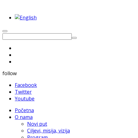
follow
Facebook
Twitter
Youtube
Početna
O nama
Novi put
Ciljevi, misija, vizija
Program