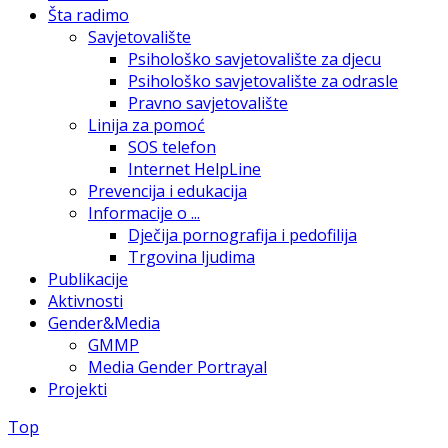
Šta radimo
Savjetovalište
Psihološko savjetovalište za djecu
Psihološko savjetovalište za odrasle
Pravno savjetovalište
Linija za pomoć
SOS telefon
Internet HelpLine
Prevencija i edukacija
Informacije o ...
Dječija pornografija i pedofilija
Trgovina ljudima
Publikacije
Aktivnosti
Gender&Media
GMMP
Media Gender Portrayal
Projekti
Top