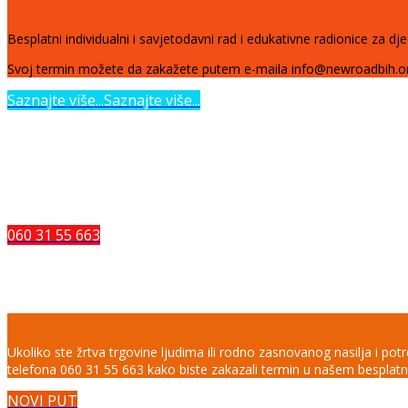
Besplatni individualni i savjetodavni rad i edukativne radionice za djec
Svoj termin možete da zakažete putem e-maila info@newroadbih.org
Saznajte više...
Saznajte više...
ZAŠTITI SE OD EKSPLOATACIJE
Ukoliko želite da se dodatno informišete o trgovini ljudima, da prijav
060 31 55 663
Besplatno savjetovalište za žrtve t
Ukoliko ste žrtva trgovine ljudima ili rodno zasnovanog nasilja i po
telefona 060 31 55 663 kako biste zakazali termin u našem besplatn
NOVI PUT