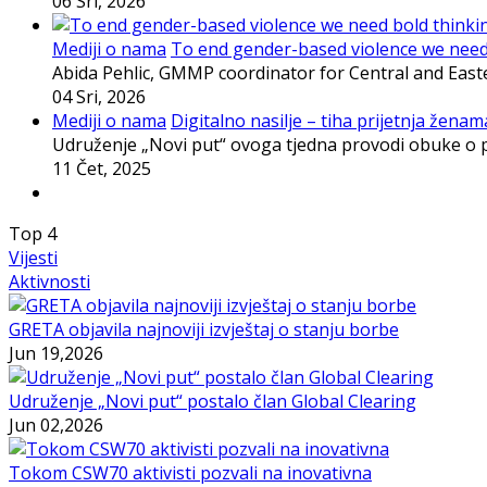
06 Sri, 2026
Mediji o nama
To end gender-based violence we need b
Abida Pehlic, GMMP coordinator for Central and East
04 Sri, 2026
Mediji o nama
Digitalno nasilje – tiha prijetnja ženama
Udruženje „Novi put“ ovoga tjedna provodi obuke o p
11 Čet, 2025
Top
4
Vijesti
Aktivnosti
GRETA objavila najnoviji izvještaj o stanju borbe
Jun 19,2026
Udruženje „Novi put“ postalo član Global Clearing
Jun 02,2026
Tokom CSW70 aktivisti pozvali na inovativna