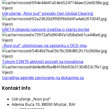
Vijesti
Udruženje „Novi put“ postalo član Global Clearing
Vijesti
GRETA objavila najnoviji izvještaj o stanju borbe
Vijesti
„Novi put“ učestvovao na sastanku s OCD-ima,
Vijesti
Tokom CSW70 aktivisti pozvali na inovativna
Vijesti
Izgradnja agende zasnovane na dokazima za
Kontakt info
Udruženje „Novi put“
Adema Buća 10
, 88000 Mostar, BiH