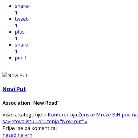
share
-
1
tweet
-
1
plus
-
1
share
-
1
pin
-1
Novi Put
Association “New Road”
Više iz kategorije:
« Konferencija Ženske Mreže BiH pod naz
savjetovalistu udruzenja "Novi put" »
Prijavi se pa komentiraj
nazad na vrh