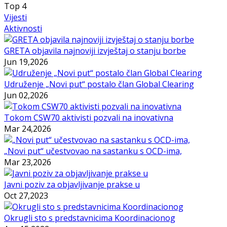
Top
4
Vijesti
Aktivnosti
GRETA objavila najnoviji izvještaj o stanju borbe
Jun 19,2026
Udruženje „Novi put“ postalo član Global Clearing
Jun 02,2026
Tokom CSW70 aktivisti pozvali na inovativna
Mar 24,2026
„Novi put“ učestvovao na sastanku s OCD-ima,
Mar 23,2026
Javni poziv za objavljivanje prakse u
Oct 27,2023
Okrugli sto s predstavnicima Koordinacionog