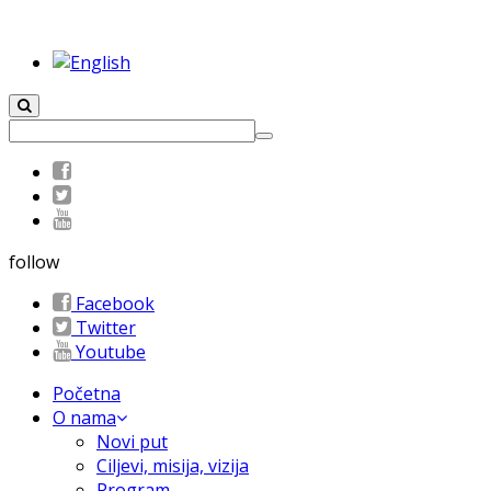
follow
Facebook
Twitter
Youtube
Početna
O nama
Novi put
Ciljevi, misija, vizija
Program