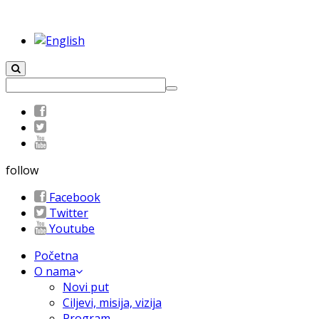
follow
Facebook
Twitter
Youtube
Početna
O nama
Novi put
Ciljevi, misija, vizija
Program