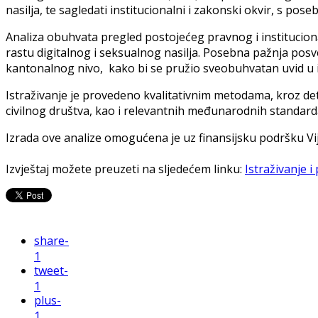
nasilja, te sagledati institucionalni i zakonski okvir, s
Analiza obuhvata pregled postojećeg pravnog i instituciona
rastu digitalnog i seksualnog nasilja. Posebna pažnja posv
kantonalnog nivo, kako bi se pružio sveobuhvatan uvid u i
Istraživanje je provedeno kvalitativnim metodama, kroz deta
civilnog društva, kao i relevantnih međunarodnih standarda
Izrada ove analize omogućena je uz finansijsku podršku Vi
Izvještaj možete preuzeti na sljedećem linku:
Istraživanje
share
-
1
tweet
-
1
plus
-
1