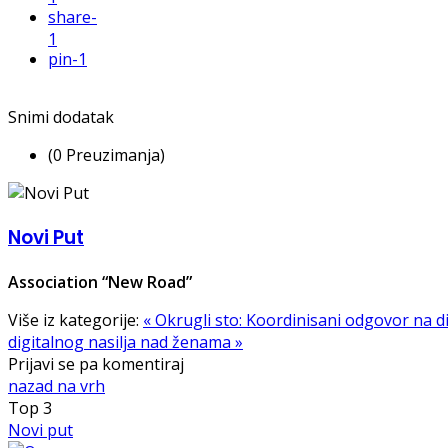
share
-
1
pin
-1
Snimi dodatak
(0 Preuzimanja)
Novi Put
Association “New Road”
Više iz kategorije:
« Okrugli sto: Koordinisani odgovor na di
digitalnog nasilja nad ženama »
Prijavi se pa komentiraj
nazad na vrh
Top
3
Novi put