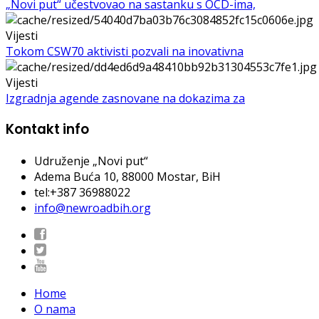
„Novi put“ učestvovao na sastanku s OCD-ima,
Vijesti
Tokom CSW70 aktivisti pozvali na inovativna
Vijesti
Izgradnja agende zasnovane na dokazima za
Kontakt info
Udruženje „Novi put“
Adema Buća 10
, 88000 Mostar, BiH
tel:+387 36988022
info@newroadbih.org
Home
O nama