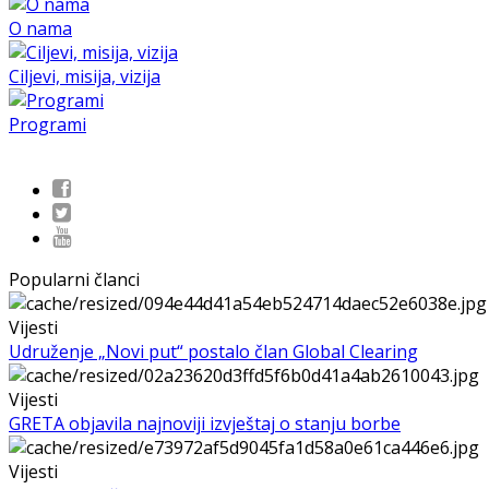
O nama
Ciljevi, misija, vizija
Programi
Popularni članci
Vijesti
Udruženje „Novi put“ postalo član Global Clearing
Vijesti
GRETA objavila najnoviji izvještaj o stanju borbe
Vijesti