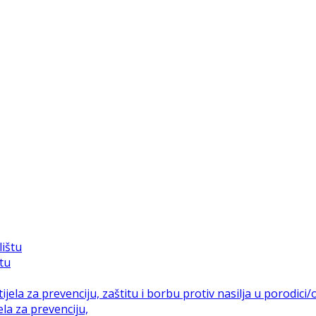
štu
la za prevenciju,