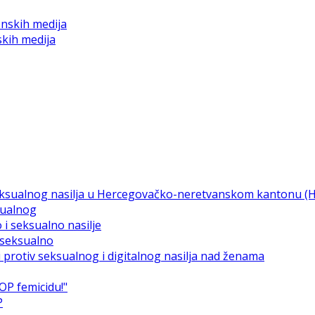
skih medija
sualnog
i seksualno
P