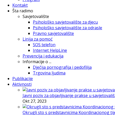
Kontakt
Šta radimo
Savjetovalište
Psihološko savjetovalište za djecu
Psihološko savjetovalište za odrasle
Pravno savjetovalište
Linija za pomoć
SOS telefon
Internet HelpLine
Prevencija i edukacija
Informacije o ...
Dječija pornografija i pedofilija
Trgovina ljudima
Publikacije
Aktivnosti
Javni poziv za objavljivanje prakse u savjetovali
Okt 27, 2023
Okrugli sto s predstavnicima Koordinacionog tije