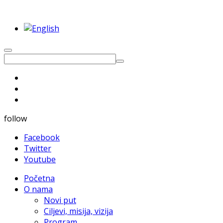
follow
Facebook
Twitter
Youtube
Početna
O nama
Novi put
Ciljevi, misija, vizija
Program