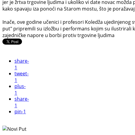
jer je žrtva trgovine ljudima i ukoliko vi date novac možda 
kako spavaju iza ponoći na Starom mostu, što je poražavajuć
Inače, ove godine učenici i profesori Koledža ujedinjenog s
put" pripremili su izložbu i performans kojim su ilustrirali
zajedničke napore u borbi protiv trgovine ljudima
share
-
1
tweet
-
1
plus
-
1
share
-
1
pin
-1