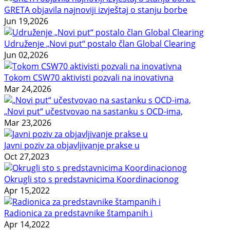
GRETA objavila najnoviji izvještaj o stanju borbe
Jun 19,2026
Udruženje „Novi put“ postalo član Global Clearing
Jun 02,2026
Tokom CSW70 aktivisti pozvali na inovativna
Mar 24,2026
„Novi put“ učestvovao na sastanku s OCD-ima,
Mar 23,2026
Javni poziv za objavljivanje prakse u
Oct 27,2023
Okrugli sto s predstavnicima Koordinacionog
Apr 15,2022
Radionica za predstavnike štampanih i
Apr 14,2022