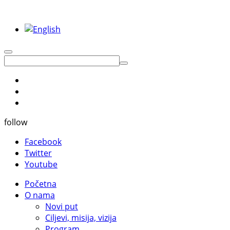
follow
Facebook
Twitter
Youtube
Početna
O nama
Novi put
Ciljevi, misija, vizija
Program