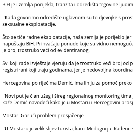
BiH je i zemlja porijekla, tranzita i odredišta trgovine ljudi
''Kada govorimo odredište uglavnom su to djevojke s prosto
seksualne eksploatacije.
Što se tiče radne eksploatacije, naša zemlja je porijeklo je
napuštaju BiH. Prihvaćaju ponude koje su vidno nemoguće i n
je broj trostruko veći od evidentiranog.
Svi koji rade izvještaje vjeruju da je trostruko veći broj o
registrirani koji traju godinama, jer je nedovoljna koordinac
Hercegovina po riječima Demić, ima liniju za pomoć preko k
''Novi put je član užeg i šireg regionalnog monitoring tima
kaže Demić navodeći kako je u Mostaru i Hercegovini pros
Mostar: Gorući problem prosjačenje
''U Mostaru je velik slijev turista, kao i Međugorju. Rađene