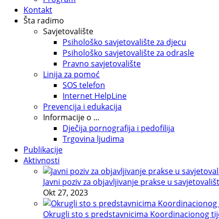
Kontakt
Šta radimo
Savjetovalište
Psihološko savjetovalište za djecu
Psihološko savjetovalište za odrasle
Pravno savjetovalište
Linija za pomoć
SOS telefon
Internet HelpLine
Prevencija i edukacija
Informacije o ...
Dječija pornografija i pedofilija
Trgovina ljudima
Publikacije
Aktivnosti
Javni poziv za objavljivanje prakse u savjetovališ
Okt 27, 2023
Okrugli sto s predstavnicima Koordinacionog tije