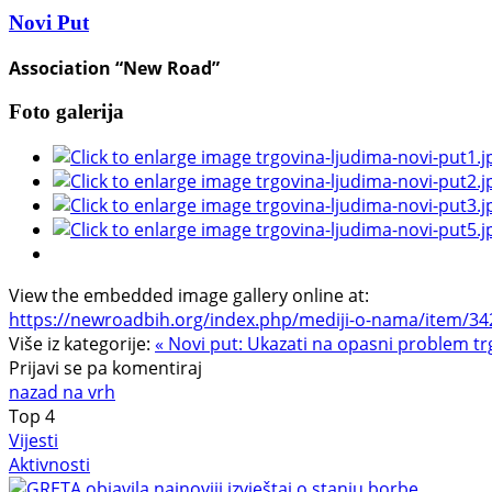
Novi Put
Association “New Road”
Foto galerija
View the embedded image gallery online at:
https://newroadbih.org/index.php/mediji-o-nama/item/34
Više iz kategorije:
« Novi put: Ukazati na opasni problem t
Prijavi se pa komentiraj
nazad na vrh
Top
4
Vijesti
Aktivnosti