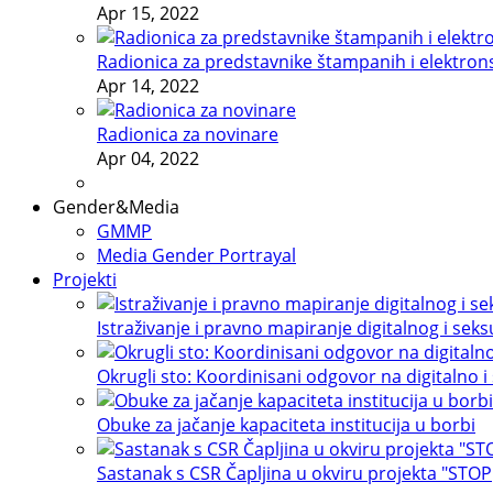
Apr 15, 2022
Radionica za predstavnike štampanih i elektron
Apr 14, 2022
Radionica za novinare
Apr 04, 2022
Gender&Media
GMMP
Media Gender Portrayal
Projekti
Istraživanje i pravno mapiranje digitalnog i sek
Okrugli sto: Koordinisani odgovor na digitalno i
Obuke za jačanje kapaciteta institucija u borbi
Sastanak s CSR Čapljina u okviru projekta "STOP