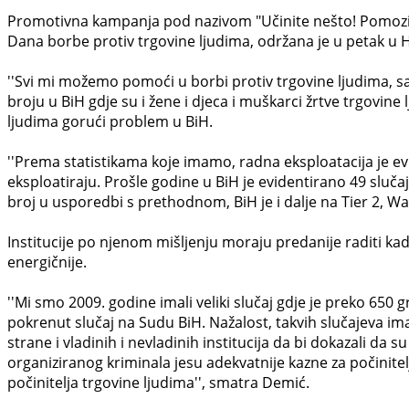
Promotivna kampanja pod nazivom "Učinite nešto! Pomozite
Dana borbe protiv trgovine ljudima, održana je u petak u
''Svi mi možemo pomoći u borbi protiv trgovine ljudima, sa
broju u BiH gdje su i žene i djeca i muškarci žrtve trgovin
ljudima gorući problem u BiH.
''Prema statistikama koje imamo, radna eksploatacija je 
eksploatiraju. Prošle godine u BiH je evidentirano 49 slučaj
broj u usporedbi s prethodnom, BiH je i dalje na Tier 2, Watch
Institucije po njenom mišljenju moraju predanije raditi kad
energičnije.
''Mi smo 2009. godine imali veliki slučaj gdje je preko 650
pokrenut slučaj na Sudu BiH. Nažalost, takvih slučajeva ima
strane i vladinih i nevladinih institucija da bi dokazali da
organiziranog kriminala jesu adekvatnije kazne za počinite
počinitelja trgovine ljudima'', smatra Demić.