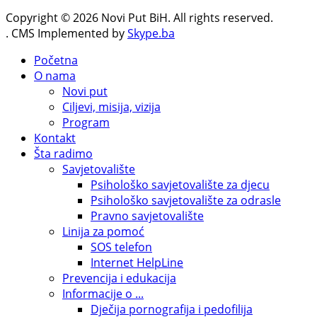
Copyright © 2026 Novi Put BiH. All rights reserved.
. CMS Implemented by
Skype.ba
Početna
O nama
Novi put
Ciljevi, misija, vizija
Program
Kontakt
Šta radimo
Savjetovalište
Psihološko savjetovalište za djecu
Psihološko savjetovalište za odrasle
Pravno savjetovalište
Linija za pomoć
SOS telefon
Internet HelpLine
Prevencija i edukacija
Informacije o ...
Dječija pornografija i pedofilija