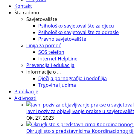
Kontakt
Šta radimo
Savjetovalište
Psihološko savjetovalište za djecu
Psihološko savjetovalište za odrasle
Pravno savjetovalište
Linija za pomoć
SOS telefon
Internet HelpLine
Prevencija i edukacija
Informacije o ...
Dječija pornografija i pedofilija
Trgovina ljudima
Publikacije
Aktivnosti
Javni poziv za objavljivanje prakse u savjetovališ
Okt 27, 2023
Okrugli sto s predstavnicima Koordinacionog tije