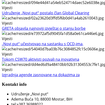
Vijesti
Udruženje „Novi put“ postalo član Global Clearing
Vijesti
GRETA objavila najnoviji izvještaj o stanju borbe
Vijesti
„Novi put“ učestvovao na sastanku s OCD-ima,
Vijesti
Tokom CSW70 aktivisti pozvali na inovativna
Vijesti
Izgradnja agende zasnovane na dokazima za
Kontakt info
Udruženje „Novi put“
Adema Buća 10
, 88000 Mostar, BiH
tel:+387 36988022