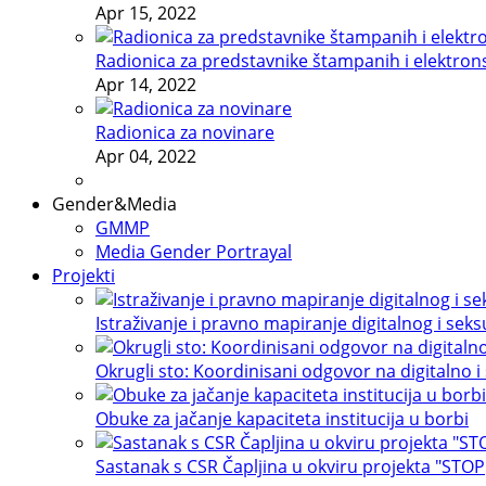
Apr 15, 2022
Radionica za predstavnike štampanih i elektron
Apr 14, 2022
Radionica za novinare
Apr 04, 2022
Gender&Media
GMMP
Media Gender Portrayal
Projekti
Istraživanje i pravno mapiranje digitalnog i sek
Okrugli sto: Koordinisani odgovor na digitalno i
Obuke za jačanje kapaciteta institucija u borbi
Sastanak s CSR Čapljina u okviru projekta "STOP