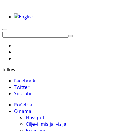
follow
Facebook
Twitter
Youtube
Početna
O nama
Novi put
Ciljevi, misija, vizija
Program