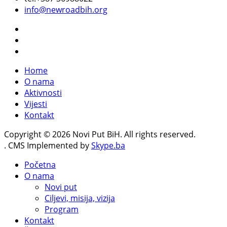
info@newroadbih.org
Home
O nama
Aktivnosti
Vijesti
Kontakt
Copyright © 2026 Novi Put BiH. All rights reserved.
. CMS Implemented by
Skype.ba
Početna
O nama
Novi put
Ciljevi, misija, vizija
Program
Kontakt