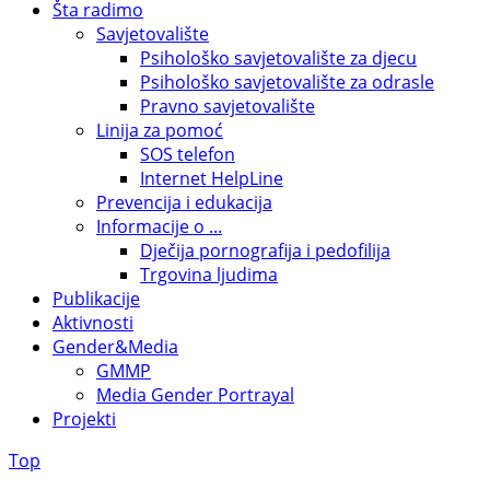
Šta radimo
Savjetovalište
Psihološko savjetovalište za djecu
Psihološko savjetovalište za odrasle
Pravno savjetovalište
Linija za pomoć
SOS telefon
Internet HelpLine
Prevencija i edukacija
Informacije o ...
Dječija pornografija i pedofilija
Trgovina ljudima
Publikacije
Aktivnosti
Gender&Media
GMMP
Media Gender Portrayal
Projekti
Top