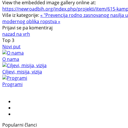
View the embedded image gallery online at:
https://newroadbih.org/index.php/projekti/item/615-kampa
Više iz kategorije:
« "Prevencija rodno zasnovanog nasilja 
modernog oblika ropstva »
Prijavi se pa komentiraj
nazad na vrh
Top
3
Novi put
O nama
Ciljevi, misija, vizija
Programi
Popularni članci