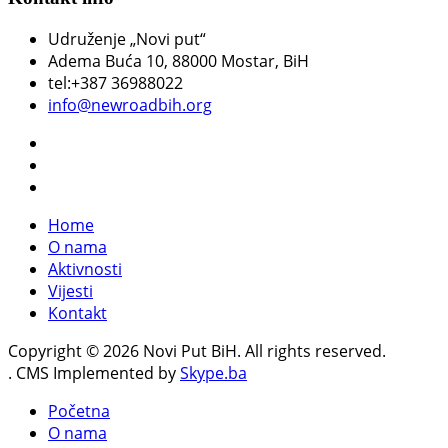
Udruženje „Novi put“
Adema Buća 10
, 88000 Mostar, BiH
tel:+387 36988022
info@newroadbih.org
Home
O nama
Aktivnosti
Vijesti
Kontakt
Copyright © 2026 Novi Put BiH. All rights reserved.
. CMS Implemented by
Skype.ba
Početna
O nama