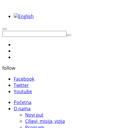
follow
Facebook
Twitter
Youtube
Početna
O nama
Novi put
Ciljevi, misija, vizija
Program