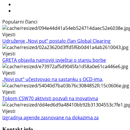
Popularni članci
Vijesti
Udruženje „Novi put“ postalo član Global Clearing
Vijesti
GRETA objavila najnoviji izvještaj o stanju borbe
Vijesti
„Novi put“ učestvovao na sastanku s OCD-ima,
Vijesti
Tokom CSW70 aktivisti pozvali na inovativna
Vijesti
Izgradnja agende zasnovane na dokazima za
Kontakt info