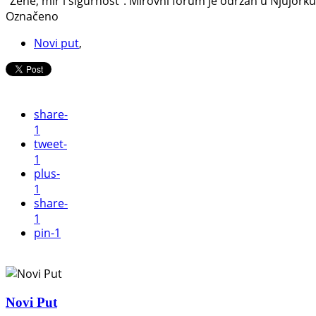
“Žene, mir i sigurnost”. Mirovni forum je održan u Njujork
Označeno
Novi put
,
share
-
1
tweet
-
1
plus
-
1
share
-
1
pin
-1
Novi Put