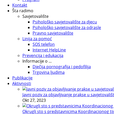
Kontakt
Šta radimo
Savjetovalište
Psihološko savjetovalište za djecu
Psihološko savjetovalište za odrasle
Pravno savjetovalište
Linija za pomoć
SOS telefon
Internet HelpLine
Prevencija i edukacija
Informacije o ...
Dječija pornografija i pedofilija
Trgovina ljudima
Publikacije
Aktivnosti
Javni poziv za objavljivanje prakse u savjetovališ
Okt 27, 2023
Okrugli sto s predstavnicima Koordinacionog tije