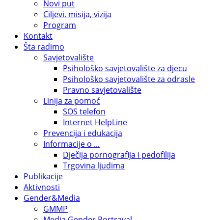
Novi put
Ciljevi, misija, vizija
Program
Kontakt
Šta radimo
Savjetovalište
Psihološko savjetovalište za djecu
Psihološko savjetovalište za odrasle
Pravno savjetovalište
Linija za pomoć
SOS telefon
Internet HelpLine
Prevencija i edukacija
Informacije o ...
Dječija pornografija i pedofilija
Trgovina ljudima
Publikacije
Aktivnosti
Gender&Media
GMMP
Media Gender Portrayal