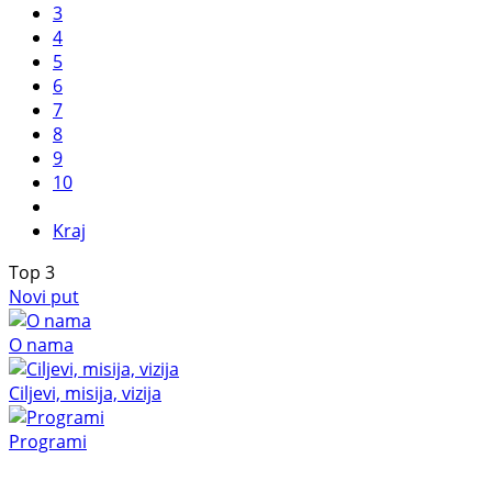
3
4
5
6
7
8
9
10
Kraj
Top
3
Novi put
O nama
Ciljevi, misija, vizija
Programi