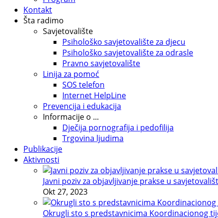
Kontakt
Šta radimo
Savjetovalište
Psihološko savjetovalište za djecu
Psihološko savjetovalište za odrasle
Pravno savjetovalište
Linija za pomoć
SOS telefon
Internet HelpLine
Prevencija i edukacija
Informacije o ...
Dječija pornografija i pedofilija
Trgovina ljudima
Publikacije
Aktivnosti
Javni poziv za objavljivanje prakse u savjetovališ
Okt 27, 2023
Okrugli sto s predstavnicima Koordinacionog tije