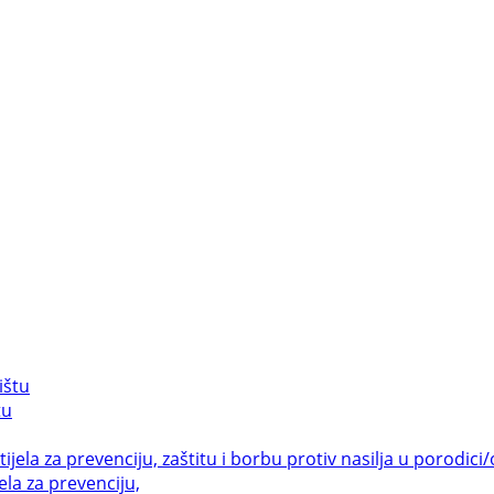
tu
la za prevenciju,