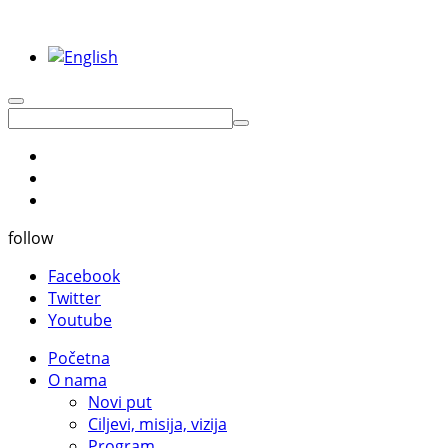
follow
Facebook
Twitter
Youtube
Početna
O nama
Novi put
Ciljevi, misija, vizija
Program