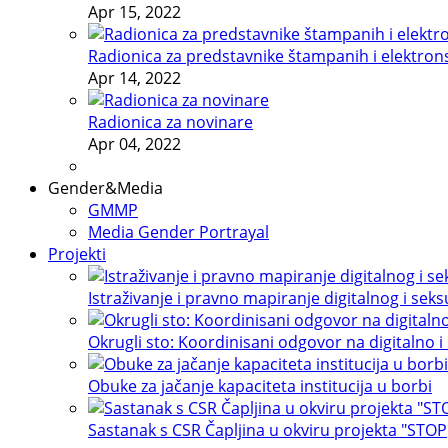
Apr 15, 2022
Radionica za predstavnike štampanih i elektron
Apr 14, 2022
Radionica za novinare
Apr 04, 2022
Gender&Media
GMMP
Media Gender Portrayal
Projekti
Istraživanje i pravno mapiranje digitalnog i sek
Okrugli sto: Koordinisani odgovor na digitalno i
Obuke za jačanje kapaciteta institucija u borbi
Sastanak s CSR Čapljina u okviru projekta "STOP