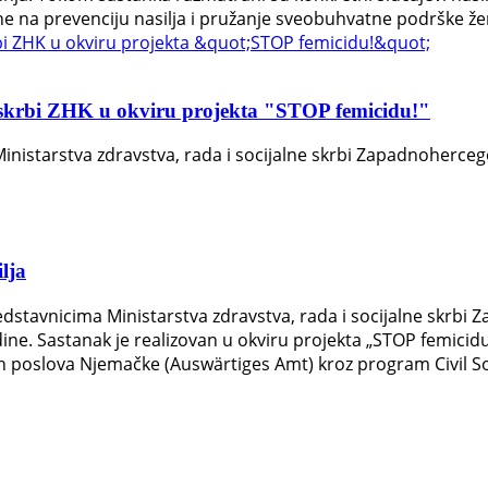
ene na prevenciju nasilja i pružanje sveobuhvatne podrške 
e skrbi ZHK u okviru projekta "STOP femicidu!"
inistarstva zdravstva, rada i socijalne skrbi Zapadnoherceg
lja
edstavnicima Ministarstva zdravstva, rada i socijalne skrbi
 Sastanak je realizovan u okviru projekta „STOP femicidu!“,
kih poslova Njemačke (Auswärtiges Amt) kroz program Civil S