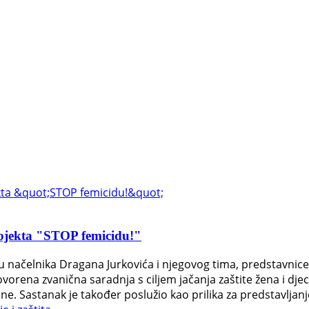
ojekta "STOP femicidu!"
pu načelnika Dragana Jurkovića i njegovog tima, predstavnic
ena zvanična saradnja s ciljem jačanja zaštite žena i djece
e. Sastanak je također poslužio kao prilika za predstavljanje