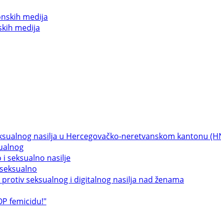
skih medija
sualnog
 seksualno