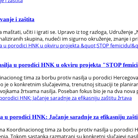
vanje i zaštita
 maštati, učiti i igrati se. Upravo iz tog razloga, Udruženje 
ginaliziranih skupina, nudeći im sigurno okruženje, znanje i pri
asilja u porodici HNK u okviru projekta "STOP femic
inacionog tima za borbu protiv nasilja u porodici Hercegov
je o konkretnim slučajevima, trenutnoj situaciji te plani
evojkama žrtvama nasilja. Poseban fokus bio je na dva nova pr
 u porodici HNK: Jačanje saradnje za efikasniju zašti
ima Koordinacionog tima za borbu protiv nasilja u porodici
a. Tokom sastanka razmatrani su konkretni slučajevi nasilj