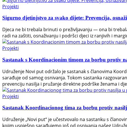
Projekti
Sigurno djetinjstvo za svako dijete: Prevencija, osnaži
Djeca ne bi trebala brinuti o preživljavanju — ona bi trebala
radi na zaštiti, osnaživanju i podršci djeci iz ranjivih i mar
Projekti
Sastanak s Koordinacionim timom za borbu protiv n
Udruženje Novi put održalo je sastanak s članovima Koord
sarađuje od samog osnivanja. Tokom sastanka razgovarano 
prevenciju nasilja i pružanje direktne podrške ženama i dj
Projekti
Sastanak Koordinacionog tima za borbu protiv nasilja
Udruženje „Novi put“ je učestvovalo na sastanku s članov
kojim uspješno sarađujemo još od osnivanja našeg Udruženj