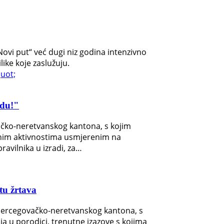
„Novi put“ već dugi niz godina intenzivno
like koje zaslužuju.
idu!"
ačko-neretvanskog kantona, s kojim
ranim aktivnostima usmjerenim na
avilnika u izradi, za…
tu žrtava
 Hercegovačko-neretvanskog kantona, s
a u porodici, trenutne izazove s kojima