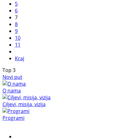
5
6
7
8
9
10
11
Kraj
Top
3
Novi put
O nama
Ciljevi, misija, vizija
Programi