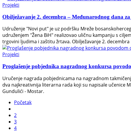
Projekti
Obilježavanje 2. decembra – Međunarodnog dana za 
Udruženje "Novi put" je uz podršku Mreže bosanskohercegov
udruženjem "Žena BiH" realizovao uličnu kampanju s ciljem 
trgovini ljudima i zaštitu žrtava. Obilježavanje 2. decem
Projekti
Proglašenje pobjednika nagradnog konkursa povodo
Uručenje nagrada pobjednicama na nagradnom takmičenju
dva najkreativnija literarna rada koji su napisale učenice
Gundulići - Mostar.
Početak
2
3
4