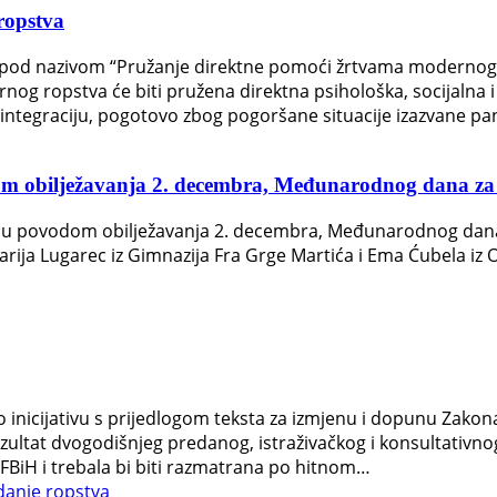
ropstva
a pod nazivom “Pružanje direktne pomoći žrtvama modernog
nog ropstva će biti pružena direktna psihološka, socijaln
eintegraciju, pogotovo zbog pogoršane situacije izazvane p
m obilježavanja 2. decembra, Međunarodnog dana za 
 povodom obilježavanja 2. decembra, Međunarodnog dana u
 Marija Lugarec iz Gimnazija Fra Grge Martića i Ema Ćubela i
 inicijativu s prijedlogom teksta za izmjenu i dopunu Zakona 
rezultat dvogodišnjeg predanog, istraživačkog i konsultativn
 FBiH i trebala bi biti razmatrana po hitnom…