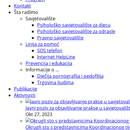
Kontakt
Šta radimo
Savjetovalište
Psihološko savjetovalište za djecu
Psihološko savjetovalište za odrasle
Pravno savjetovalište
Linija za pomoć
SOS telefon
Internet HelpLine
Prevencija i edukacija
Informacije o ...
Dječija pornografija i pedofilija
Trgovina ljudima
Publikacije
Aktivnosti
Javni poziv za objavljivanje prakse u savjetovališ
Okt 27, 2023
Okrugli sto s predstavnicima Koordinacionog tije