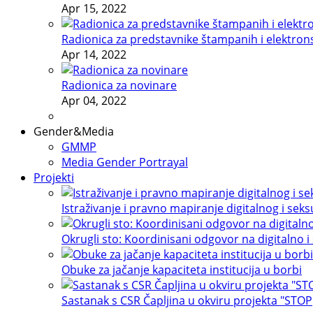
Apr 15, 2022
Radionica za predstavnike štampanih i elektron
Apr 14, 2022
Radionica za novinare
Apr 04, 2022
Gender&Media
GMMP
Media Gender Portrayal
Projekti
Istraživanje i pravno mapiranje digitalnog i sek
Okrugli sto: Koordinisani odgovor na digitalno i
Obuke za jačanje kapaciteta institucija u borbi
Sastanak s CSR Čapljina u okviru projekta "STOP