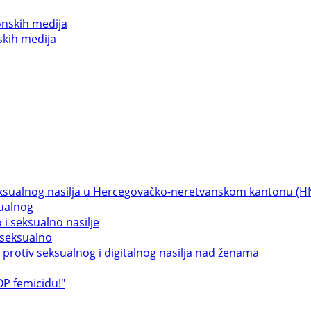
skih medija
sualnog
 seksualno