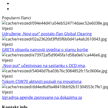
Popularni članci
Vijesti
Udruženje „Novi put“ postalo član Global Clearing
Vijesti
GRETA objavila najnoviji izvještaj o stanju borbe
Vijesti
„Novi put“ učestvovao na sastanku s OCD-ima,
Vijesti
Tokom CSW70 aktivisti pozvali na inovativna
Vijesti
Izgradnja agende zasnovane na dokazima za
Kontakt info