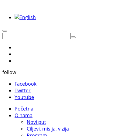
follow
Facebook
Twitter
Youtube
Početna
O nama
Novi put
Ciljevi, misija, vizija
Program