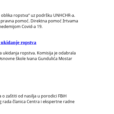
 oblika ropstva“ uz podršku UNHCHR-a.
a i pravna pomoć. Direktna pomoć žrtvama
anedemijom Covid-a 19.
ukidanje ropstva
kidanja ropstva. Komisija je odabrala
z Osnovne škole Ivana Gundulića Mostar
o zaštiti od nasilja u porodici FBiH
og rada članica Centra i ekspertne radne