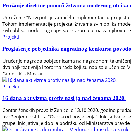
Pružanje direktne pomoći žrtvama modernog oblika 
Udruženje “Novi put” je započelo implementaciju projekt
Tokom implementacije projekta, žrtvama svih oblika moder
svih oblika modernog ropstva je veoma bitna za njihovu r
Projekti
Proglašenje pobjednika nagradnog konkursa povodo
Uručenje nagrada pobjednicama na nagradnom takmičenju
dva najkreativnija literarna rada koji su napisale učenice
Gundulići - Mostar.
Projekti
16 dana aktivizma protiv nasilja nad ženama 2020.
Centar ženskih prava iz Zenice je 13.10.2020. godine predao
uvođenjem instituta "Osoba od povjerenja“. Inicijativa je 
grupe. Inicijativa je dobila podršku od Ministarstva pravde