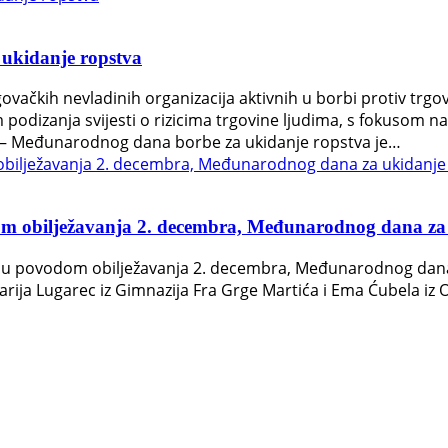
ukidanje ropstva
ačkih nevladinih organizacija aktivnih u borbi protiv trgov
podizanja svijesti o rizicima trgovine ljudima, s fokusom n
bra – Međunarodnog dana borbe za ukidanje ropstva je…
m obilježavanja 2. decembra, Međunarodnog dana za 
 povodom obilježavanja 2. decembra, Međunarodnog dana u
 Marija Lugarec iz Gimnazija Fra Grge Martića i Ema Ćubela i