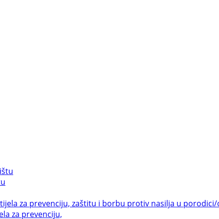
tu
la za prevenciju,