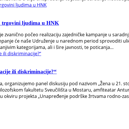
o trgovini ljudima u HNK
e zvanično počeo realizaciju zajedničke kampanje u saradn
mpanje će naše Udruženje u narednom period sprovoditi ulič
njivim kategorijama, ali i šire javnosti, te poticanja…
cije ili diskriminacije?“
organizujemo panel diskusiju pod nazivom „Žena u 21. stolj
 Filozofskom fakultetu Sveučilišta u Mostaru, amfiteatar Antu
uje u okviru projekta „Unapređenje podrške žrtvama rodno-z