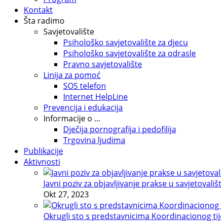
Kontakt
Šta radimo
Savjetovalište
Psihološko savjetovalište za djecu
Psihološko savjetovalište za odrasle
Pravno savjetovalište
Linija za pomoć
SOS telefon
Internet HelpLine
Prevencija i edukacija
Informacije o ...
Dječija pornografija i pedofilija
Trgovina ljudima
Publikacije
Aktivnosti
Javni poziv za objavljivanje prakse u savjetovališ
Okt 27, 2023
Okrugli sto s predstavnicima Koordinacionog tije