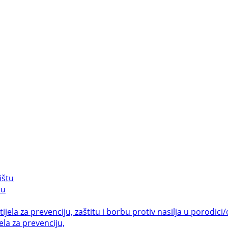
tu
la za prevenciju,