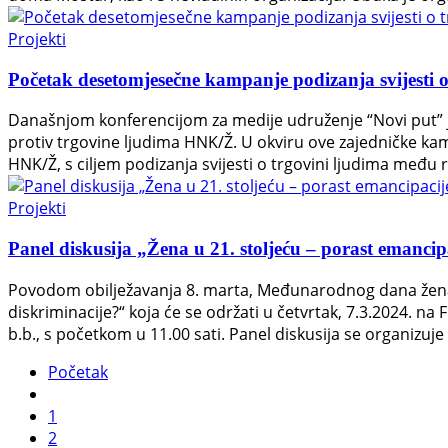
Projekti
Početak desetomjesečne kampanje podizanja svijesti 
Današnjom konferencijom za medije udruženje “Novi put” j
protiv trgovine ljudima HNK/Ž. U okviru ove zajedničke ka
HNK/Ž, s ciljem podizanja svijesti o trgovini ljudima među ra
Projekti
Panel diskusija „Žena u 21. stoljeću – porast emancipa
Povodom obilježavanja 8. marta, Međunarodnog dana žena, 
diskriminacije?“ koja će se održati u četvrtak, 7.3.2024. na
b.b., s početkom u 11.00 sati. Panel diskusija se organiz
Početak
1
2