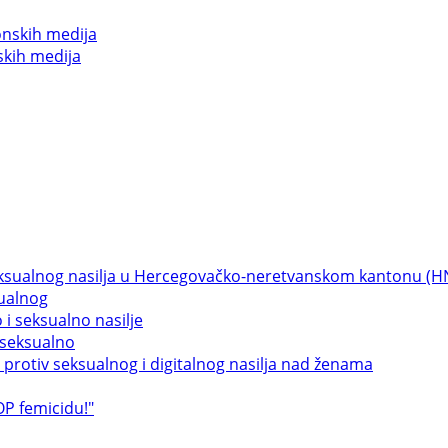
skih medija
sualnog
 seksualno