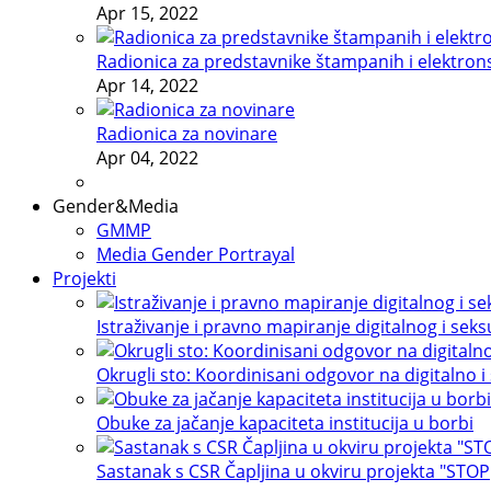
Apr 15, 2022
Radionica za predstavnike štampanih i elektron
Apr 14, 2022
Radionica za novinare
Apr 04, 2022
Gender&Media
GMMP
Media Gender Portrayal
Projekti
Istraživanje i pravno mapiranje digitalnog i sek
Okrugli sto: Koordinisani odgovor na digitalno i
Obuke za jačanje kapaciteta institucija u borbi
Sastanak s CSR Čapljina u okviru projekta "STOP