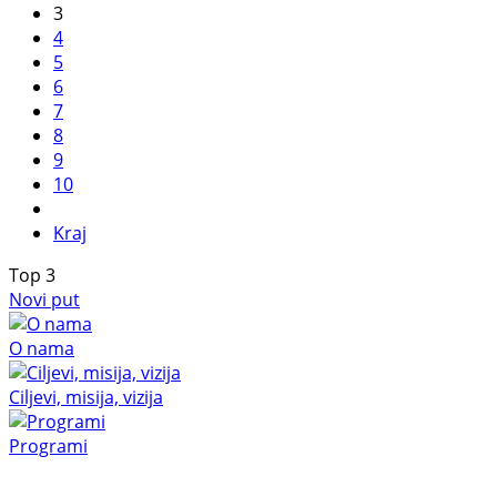
3
4
5
6
7
8
9
10
Kraj
Top
3
Novi put
O nama
Ciljevi, misija, vizija
Programi