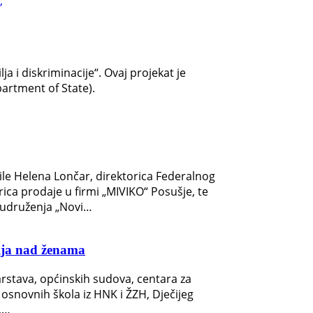
 i diskriminacije“. Ovaj projekat je
partment of State).
ile Helena Lončar, direktorica Federalnog
ica prodaje u firmi „MIVIKO“ Posušje, te
a udruženja „Novi…
ilja nad ženama
rstava, općinskih sudova, centara za
 osnovnih škola iz HNK i ŽZH, Dječijeg
a,…