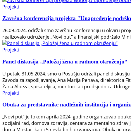
Projekti
Završna konferencija projekta "Unapređenje podrške
26.09.2024. održali smo završnu konferenciju u okviru pro
realizovalo udruženje „Novi put“ a finansijski podržalo Mi
Projekti
Panel diskusija „Položaj žena u radnom okruženju“
U petak, 31.05.2024. smo u Posušju održali panel diskusij
Zavoda za zapošljavanje, Ana Marija Penava, direktorica F
Žana Alpeza, spisateljica, mentorica i predsjednica Udruge
Projekti
Obuka za predstavnike nadležnih institucija i organi
„Novi put“ je tokom aprila 2024. godine organizovao obuke
socijalni rad, domova zdravlja, centara za mentalno zdravlje
doma Mostar, kao i 5 nevladinih organizacija. Obuka je org