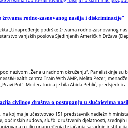
 žrtvama rodno-zasnovanog nasilja i diskriminacije"
jekta „Unapređenje podrške žrtvama rodno-zasnovanog nasilja
nistarstvo vanjskih poslova Sjedinjenih Američkih Država (De
u pod nazivom „Žena u radnom okruženju“. Panelistkinje su b
itness&Health centra Train With AMP, Melita Pezer, menadžer
 „Pravi Put“. Moderatorica je bila Abida Pehlić, predsjednic
zacija civilnog društva o postupanju u slučajevima nas
, na kojima je učestvovao 151 predstavnik nadležnih minista
, općinskih sudova, službi društvenih djelatnosti, srednjih i
anizovana u cilju unapređenja te jačanja saradnje institucij