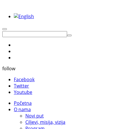
follow
Facebook
Twitter
Youtube
Početna
O nama
Novi put
Ciljevi, misija, vizija
Program