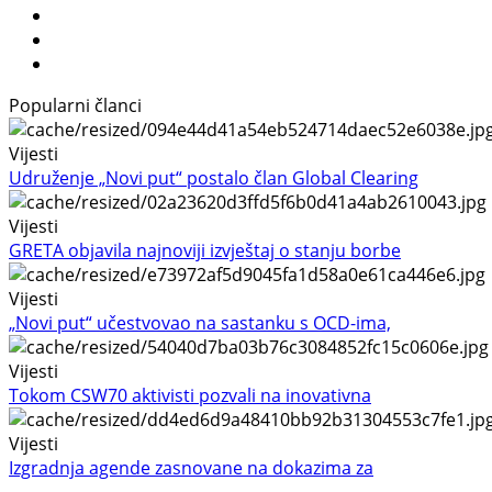
Popularni članci
Vijesti
Udruženje „Novi put“ postalo član Global Clearing
Vijesti
GRETA objavila najnoviji izvještaj o stanju borbe
Vijesti
„Novi put“ učestvovao na sastanku s OCD-ima,
Vijesti
Tokom CSW70 aktivisti pozvali na inovativna
Vijesti
Izgradnja agende zasnovane na dokazima za