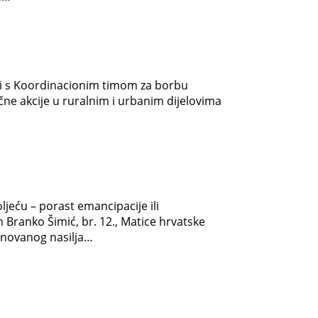
ji s Koordinacionim timom za borbu
ne akcije u ruralnim i urbanim dijelovima
eću – porast emancipacije ili
n Branko Šimić, br. 12., Matice hrvatske
asnovanog nasilja…