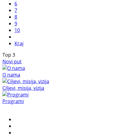
6
7
8
9
10
Kraj
Top
3
Novi put
O nama
Ciljevi, misija, vizija
Programi