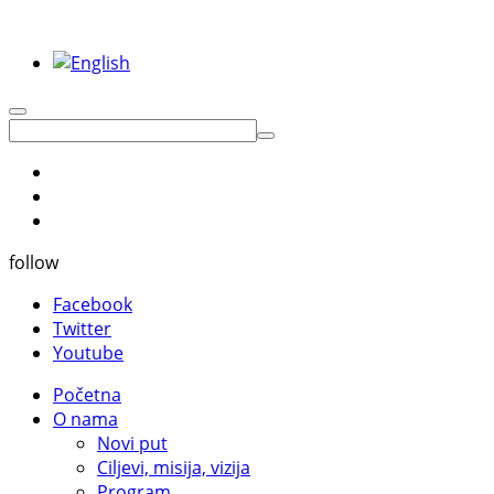
follow
Facebook
Twitter
Youtube
Početna
O nama
Novi put
Ciljevi, misija, vizija
Program