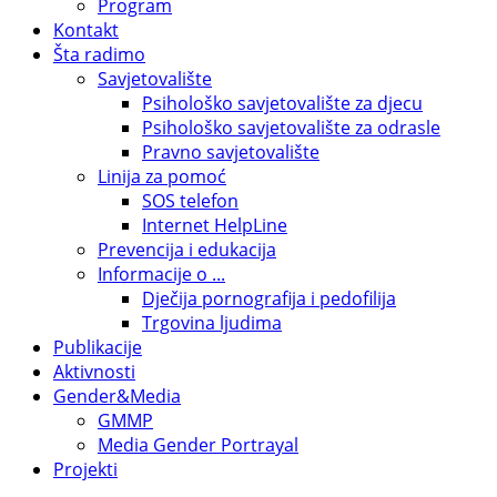
Program
Kontakt
Šta radimo
Savjetovalište
Psihološko savjetovalište za djecu
Psihološko savjetovalište za odrasle
Pravno savjetovalište
Linija za pomoć
SOS telefon
Internet HelpLine
Prevencija i edukacija
Informacije o ...
Dječija pornografija i pedofilija
Trgovina ljudima
Publikacije
Aktivnosti
Gender&Media
GMMP
Media Gender Portrayal
Projekti