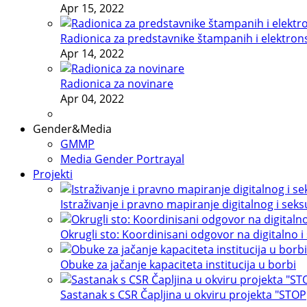
Apr 15, 2022
Radionica za predstavnike štampanih i elektron
Apr 14, 2022
Radionica za novinare
Apr 04, 2022
Gender&Media
GMMP
Media Gender Portrayal
Projekti
Istraživanje i pravno mapiranje digitalnog i sek
Okrugli sto: Koordinisani odgovor na digitalno i
Obuke za jačanje kapaciteta institucija u borbi
Sastanak s CSR Čapljina u okviru projekta "STOP