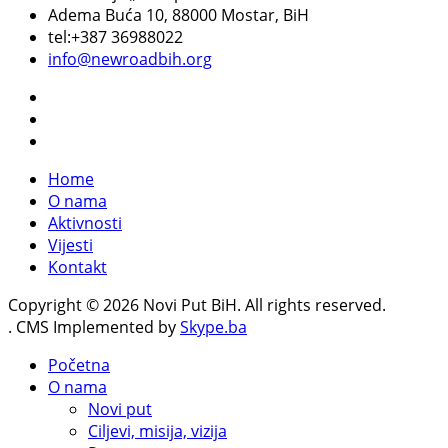
Adema Buća 10
, 88000 Mostar, BiH
tel:+387 36988022
info@newroadbih.org
Home
O nama
Aktivnosti
Vijesti
Kontakt
Copyright © 2026 Novi Put BiH. All rights reserved.
. CMS Implemented by
Skype.ba
Početna
O nama
Novi put
Ciljevi, misija, vizija