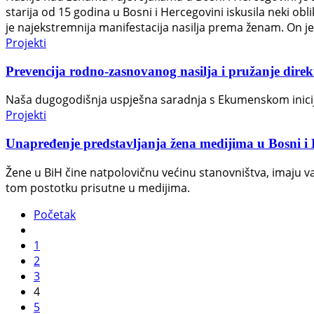
starija od 15 godina u Bosni i Hercegovini iskusila neki obl
je najekstremnija manifestacija nasilja prema ženam. On
Projekti
Prevencija rodno-zasnovanog nasilja i pružanje dire
Naša dugogodišnja uspješna saradnja s Ekumenskom inicija
Projekti
Unapređenje predstavljanja žena medijima u Bosni i 
Žene u BiH čine natpolovičnu većinu stanovništva, imaju važn
tom postotku prisutne u medijima.
Početak
1
2
3
4
5