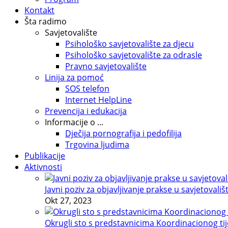
Kontakt
Šta radimo
Savjetovalište
Psihološko savjetovalište za djecu
Psihološko savjetovalište za odrasle
Pravno savjetovalište
Linija za pomoć
SOS telefon
Internet HelpLine
Prevencija i edukacija
Informacije o ...
Dječija pornografija i pedofilija
Trgovina ljudima
Publikacije
Aktivnosti
Javni poziv za objavljivanje prakse u savjetovališ
Okt 27, 2023
Okrugli sto s predstavnicima Koordinacionog tije