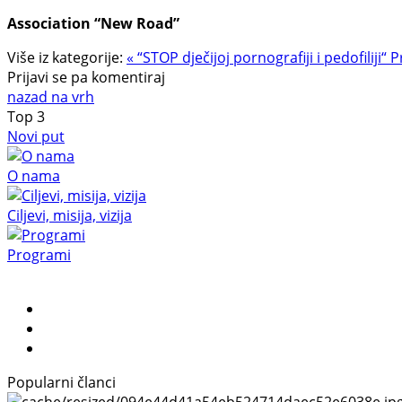
Association “New Road”
Više iz kategorije:
« “STOP dječijoj pornografiji i pedofiliji“
P
Prijavi se pa komentiraj
nazad na vrh
Top
3
Novi put
O nama
Ciljevi, misija, vizija
Programi
Popularni članci