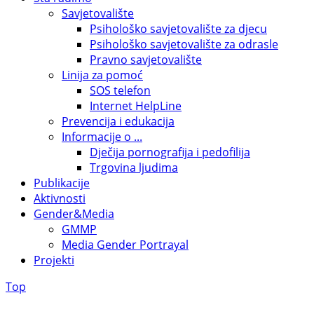
Savjetovalište
Psihološko savjetovalište za djecu
Psihološko savjetovalište za odrasle
Pravno savjetovalište
Linija za pomoć
SOS telefon
Internet HelpLine
Prevencija i edukacija
Informacije o ...
Dječija pornografija i pedofilija
Trgovina ljudima
Publikacije
Aktivnosti
Gender&Media
GMMP
Media Gender Portrayal
Projekti
Top