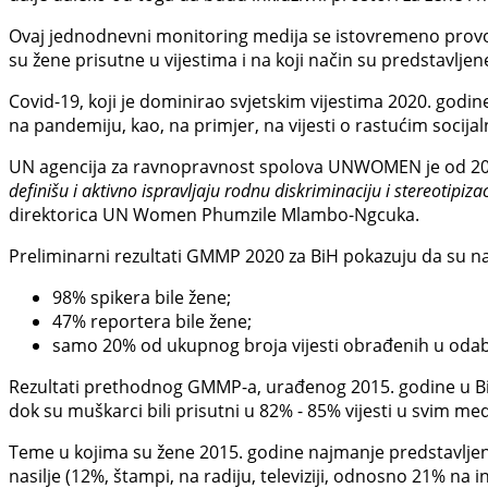
Ovaj jednodnevni monitoring medija se istovremeno provod
su žene prisutne u vijestima i na koji način su predstavlje
Covid-19, koji je dominirao svjetskim vijestima 2020. godine
na pandemiju, kao, na primjer, na vijesti o rastućim soci
UN agencija za ravnopravnost spolova UNWOMEN je od 201
definišu i aktivno ispravljaju rodnu diskriminaciju i stereotipi
direktorica UN Women Phumzile Mlambo-Ngcuka.
Preliminarni rezultati GMMP 2020 za BiH pokazuju da su n
98% spikera bile žene;
47% reportera bile žene;
samo 20% od ukupnog broja vijesti obrađenih u oda
Rezultati prethodnog GMMP-a, urađenog 2015. godine u BiH,
dok su muškarci bili prisutni u 82% - 85% vijesti u svim med
Teme u kojima su žene 2015. godine najmanje predstavljene su 
nasilje (12%, štampi, na radiju, televiziji, odnosno 21% na 