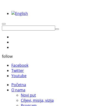
follow
Facebook
Twitter
Youtube
Početna
O nama
Novi put
Ciljevi, misija, vizija
Program