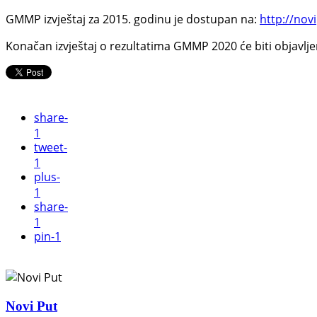
GMMP izvještaj za 2015. godinu je dostupan na:
http://nov
Konačan izvještaj o rezultatima GMMP 2020 će biti objavlje
share
-
1
tweet
-
1
plus
-
1
share
-
1
pin
-1
Novi Put