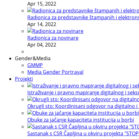
Apr 15, 2022
Radionica za predstavnike štampanih i elektron
Apr 14, 2022
Radionica za novinare
Apr 04, 2022
Gender&Media
GMMP
Media Gender Portrayal
Projekti
Istraživanje i pravno mapiranje digitalnog i sek
Okrugli sto: Koordinisani odgovor na digitalno i
Obuke za jačanje kapaciteta institucija u borbi
Sastanak s CSR Čapljina u okviru projekta "STOP