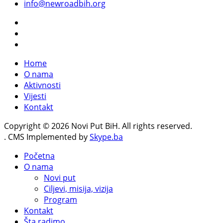
info@newroadbih.org
Home
O nama
Aktivnosti
Vijesti
Kontakt
Copyright © 2026 Novi Put BiH. All rights reserved.
. CMS Implemented by
Skype.ba
Početna
O nama
Novi put
Ciljevi, misija, vizija
Program
Kontakt
Šta radimo