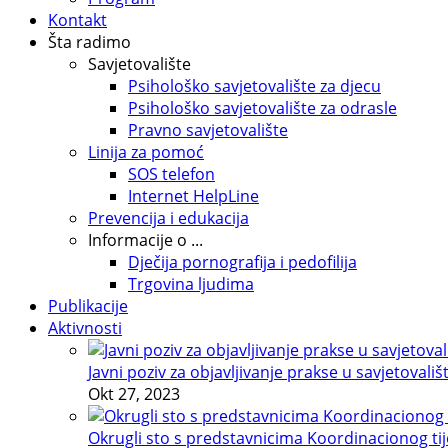
Kontakt
Šta radimo
Savjetovalište
Psihološko savjetovalište za djecu
Psihološko savjetovalište za odrasle
Pravno savjetovalište
Linija za pomoć
SOS telefon
Internet HelpLine
Prevencija i edukacija
Informacije o ...
Dječija pornografija i pedofilija
Trgovina ljudima
Publikacije
Aktivnosti
Javni poziv za objavljivanje prakse u savjetovališ
Okt 27, 2023
Okrugli sto s predstavnicima Koordinacionog tije