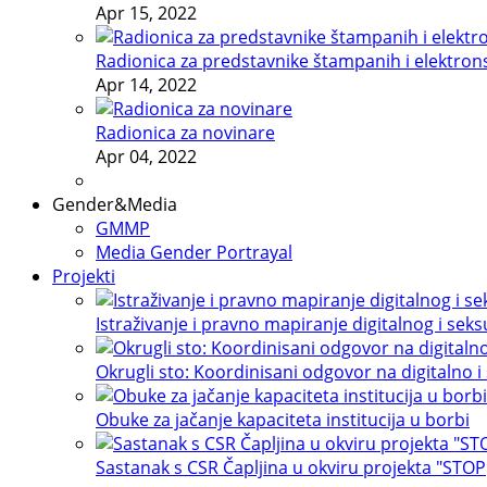
Apr 15, 2022
Radionica za predstavnike štampanih i elektron
Apr 14, 2022
Radionica za novinare
Apr 04, 2022
Gender&Media
GMMP
Media Gender Portrayal
Projekti
Istraživanje i pravno mapiranje digitalnog i sek
Okrugli sto: Koordinisani odgovor na digitalno i
Obuke za jačanje kapaciteta institucija u borbi
Sastanak s CSR Čapljina u okviru projekta "STOP