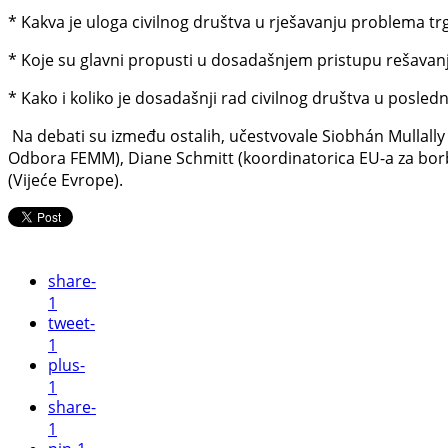
* Kakva je uloga civilnog društva u rješavanju problema tr
* Koje su glavni propusti u dosadašnjem pristupu rešavanj
* Kako i koliko je dosadašnji rad civilnog društva u posle
Na debati su između ostalih, učestvovale Siobhán Mullally 
Odbora FEMM), Diane Schmitt (koordinatorica EU-a za borbu
(Vijeće Evrope).
share
-
1
tweet
-
1
plus
-
1
share
-
1