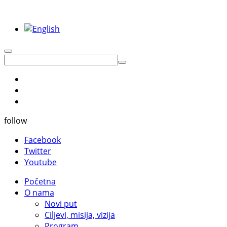
follow
Facebook
Twitter
Youtube
Početna
O nama
Novi put
Ciljevi, misija, vizija
Program