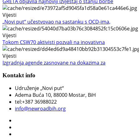
GRETA objavila najnoviji izvještaj o stanju borbe
Vijesti
„Novi put“ učestvovao na sastanku s OCD-ima,
Vijesti
Tokom CSW70 aktivisti pozvali na inovativna
Vijesti
Izgradnja agende zasnovane na dokazima za
Kontakt info
Udruženje „Novi put“
Adema Buća 10
, 88000 Mostar, BiH
tel:+387 36988022
info@newroadbih.org