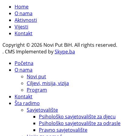
Home
O nama
Aktivnosti
Vijesti
Kontakt
Copyright © 2026 Novi Put BiH. All rights reserved.
. CMS Implemented by
Skype.ba
Početna
O nama
Novi put
Ciljevi, misija, vizija
Program
Kontakt
Šta radimo
Savjetovalište
Psihološko savjetovalište za djecu
Psihološko savjetovalište za odrasle
Pravno savjetovalište