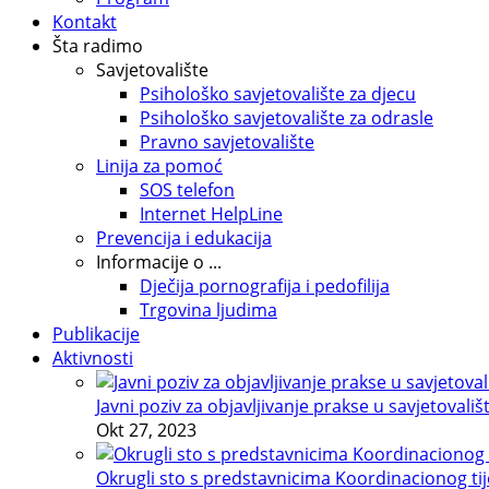
Kontakt
Šta radimo
Savjetovalište
Psihološko savjetovalište za djecu
Psihološko savjetovalište za odrasle
Pravno savjetovalište
Linija za pomoć
SOS telefon
Internet HelpLine
Prevencija i edukacija
Informacije o ...
Dječija pornografija i pedofilija
Trgovina ljudima
Publikacije
Aktivnosti
Javni poziv za objavljivanje prakse u savjetovališ
Okt 27, 2023
Okrugli sto s predstavnicima Koordinacionog tije