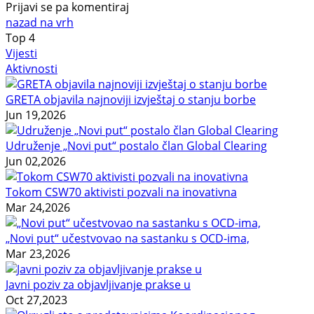
Prijavi se pa komentiraj
nazad na vrh
Top
4
Vijesti
Aktivnosti
GRETA objavila najnoviji izvještaj o stanju borbe
Jun 19,2026
Udruženje „Novi put“ postalo član Global Clearing
Jun 02,2026
Tokom CSW70 aktivisti pozvali na inovativna
Mar 24,2026
„Novi put“ učestvovao na sastanku s OCD-ima,
Mar 23,2026
Javni poziv za objavljivanje prakse u
Oct 27,2023