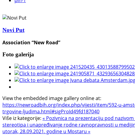
pin
-1
Novi Put
Association “New Road”
Foto galerija
View the embedded image gallery online at:
https://newroadbih.org/index.php/vijesti/item/592-u-ams
trgovine-ljudima.html#sigProId49fd187040
Više iz kategorije:
« Pozivnica na prezentaciju pod nazivom
stereotipa i unapređivanje rodne ravnopravnosti u medij
utorak, 28.09.2021. godine u Mostaru »