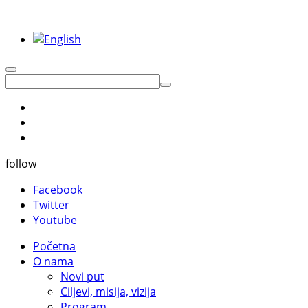
follow
Facebook
Twitter
Youtube
Početna
O nama
Novi put
Ciljevi, misija, vizija
Program