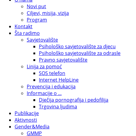
Novi put
Ciljevi, misija, vizija
Program
Kontakt
Šta radimo
Savjetovalište
Psihološko savjetovalište za djecu
Psihološko savjetovalište za odrasle
Pravno savjetovalište
Linija za pomoć
SOS telefon
Internet HelpLine
Prevencija i edukacija
Informacije o ...
Dječija pornografija i pedofilija
Trgovina ljudima
Publikacije
Aktivnosti
Gender&Media
GMMP