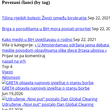
Povezani članci (by tag)
Tišina rijetkih bolesti: Životi između birokratije
Sep 22, 202
Briga o porodiljama u BiH mora postati prioritet
Sep 22, 2
Kako mediji u BiH izvještavaju o rodno
Sep 22, 2021
Više iz kategorije:
« U Amsterdamau održana javna debata "S
medije povodom objavljivanja slike djece žrtava ubistva »
Prijavi se pa komentiraj
nazad na vrh
Top
4
Vijesti
Aktivnosti
GRETA objavila najnoviji izvještaj o stanju borbe
Jun 19,2026
Udruženje „Novi put“ postalo član Global Clearing
Jun 02,2026