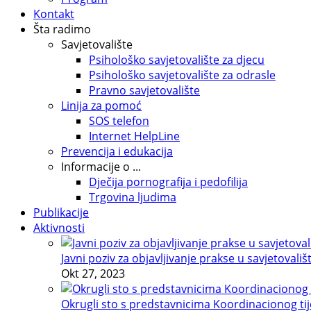
Kontakt
Šta radimo
Savjetovalište
Psihološko savjetovalište za djecu
Psihološko savjetovalište za odrasle
Pravno savjetovalište
Linija za pomoć
SOS telefon
Internet HelpLine
Prevencija i edukacija
Informacije o ...
Dječija pornografija i pedofilija
Trgovina ljudima
Publikacije
Aktivnosti
Javni poziv za objavljivanje prakse u savjetovališ
Okt 27, 2023
Okrugli sto s predstavnicima Koordinacionog tije