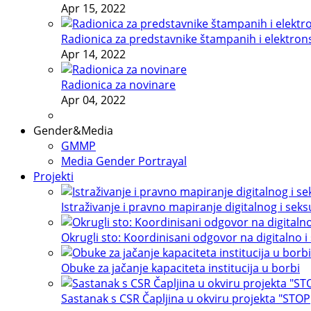
Apr 15, 2022
Radionica za predstavnike štampanih i elektron
Apr 14, 2022
Radionica za novinare
Apr 04, 2022
Gender&Media
GMMP
Media Gender Portrayal
Projekti
Istraživanje i pravno mapiranje digitalnog i sek
Okrugli sto: Koordinisani odgovor na digitalno i
Obuke za jačanje kapaciteta institucija u borbi
Sastanak s CSR Čapljina u okviru projekta "STOP