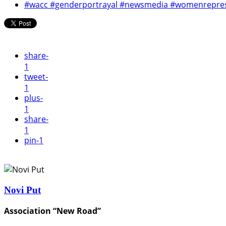
#wacc #genderportrayal #newsmedia #womenrepres
share
-
1
tweet
-
1
plus
-
1
share
-
1
pin
-1
Novi Put
Association “New Road”