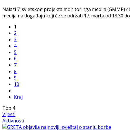
Nalazi 7. svjetskog projekta monitoringa medija (GMMP) će 
medija na događaju koji će se održati 17. marta od 18:30 d
1
2
3
4
5
6
7
8
9
10
Kraj
Top
4
Vijesti
Aktivnosti