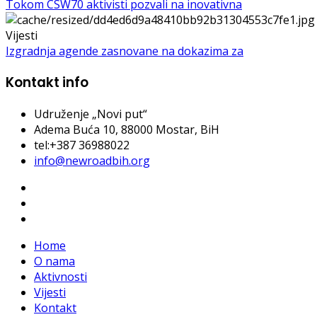
Tokom CSW70 aktivisti pozvali na inovativna
Vijesti
Izgradnja agende zasnovane na dokazima za
Kontakt info
Udruženje „Novi put“
Adema Buća 10
, 88000 Mostar, BiH
tel:+387 36988022
info@newroadbih.org
Home
O nama
Aktivnosti
Vijesti
Kontakt