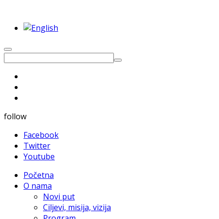
follow
Facebook
Twitter
Youtube
Početna
O nama
Novi put
Ciljevi, misija, vizija
Program