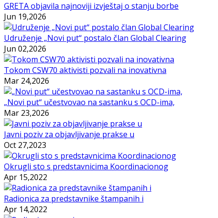
GRETA objavila najnoviji izvještaj o stanju borbe
Jun 19,2026
Udruženje „Novi put“ postalo član Global Clearing
Jun 02,2026
Tokom CSW70 aktivisti pozvali na inovativna
Mar 24,2026
„Novi put“ učestvovao na sastanku s OCD-ima,
Mar 23,2026
Javni poziv za objavljivanje prakse u
Oct 27,2023
Okrugli sto s predstavnicima Koordinacionog
Apr 15,2022
Radionica za predstavnike štampanih i
Apr 14,2022