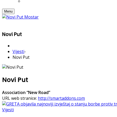
Menu
Novi Put
Vijesti
-
Novi Put
Novi Put
Association “New Road”
URL web stranice:
http://smartaddons.com
Vijesti