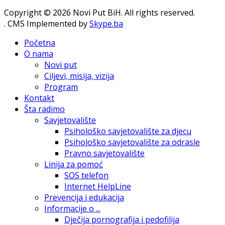
Copyright © 2026 Novi Put BiH. All rights reserved.
. CMS Implemented by
Skype.ba
Početna
O nama
Novi put
Ciljevi, misija, vizija
Program
Kontakt
Šta radimo
Savjetovalište
Psihološko savjetovalište za djecu
Psihološko savjetovalište za odrasle
Pravno savjetovalište
Linija za pomoć
SOS telefon
Internet HelpLine
Prevencija i edukacija
Informacije o ...
Dječija pornografija i pedofilija