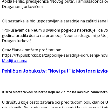
Abida Pehlić, predsjednica “Novog puta”, i ambasadorica 
Draganom Jurkovićem.
Cilj sastanka je bio uspostavljanje saradnje na zaštiti žena i
“Pokušavam da Neum u svakom pogledu napreduje i da vodim
godina uradila dosta na promociji Neuma i drago mi je što 
Dragan Jurković.
Čitav članak možete pročitati na:
https://rtvpulsbrcko.ba/zapocinje-saradnja-udruzenja-novi-
Mediji o nama
Pehlić za Jabuka.tv: “Novi put” iz Mostara izvlač
Iz srca Mostara vodi se borba koju ne vidimo na naslovnicama: borba
U društvu koje često zatvara oči pred tuđom boli, članice
U
nije slomilo. Svakodnevno im pruža podršku, sigurnost i v