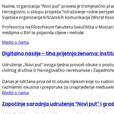
Naime, organizacija "Novi put" provela je tromjesečno pra
Hercegovini, u sklopu projekta "Istraživanje rodne perspek
Svjetska organizacija kršćanskih komunikacija (World Asso
Profesorica na Filozofskom fakultetu Sveučilišta u Mostaru 
medijima u BiH te pojasnila ciljeve i metode.
Mediji o nama
Digitalno nasilje – tiha prijetnja ženama: instit
Udruženje „Novi put“ ovoga tjedna provodi obuke o postupa
civilnog društva iz Hercegovačko-neretvanske i Zapadnoh
Danas je održana prva od tri obuke tijekom koje su sudionici 
razmijeniti iskustva i preporuke za unaprjeđenje međusek
Mediji o nama
Započinje saradnja udruženja “Novi put” i grada