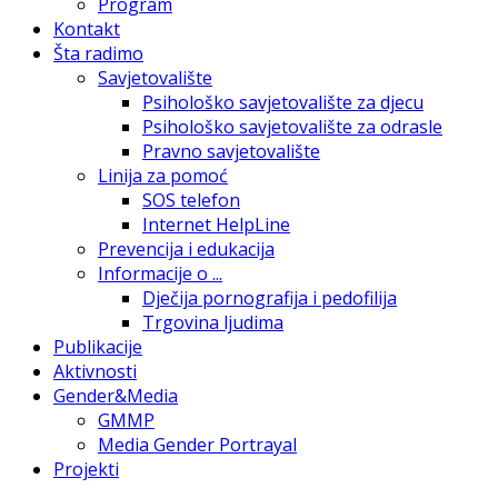
Program
Kontakt
Šta radimo
Savjetovalište
Psihološko savjetovalište za djecu
Psihološko savjetovalište za odrasle
Pravno savjetovalište
Linija za pomoć
SOS telefon
Internet HelpLine
Prevencija i edukacija
Informacije o ...
Dječija pornografija i pedofilija
Trgovina ljudima
Publikacije
Aktivnosti
Gender&Media
GMMP
Media Gender Portrayal
Projekti