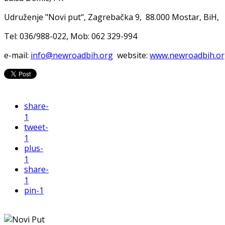
Udruženje "Novi put", Zagrebačka 9, 88.000 Mostar, BiH,
Tel: 036/988-022, Mob: 062 329-994
e-mail:
info@newroadbih.org
website:
www.newroadbih.o
share
-
1
tweet
-
1
plus
-
1
share
-
1
pin
-1