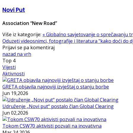
Novi Put
Association “New Road”
Više iz kategorije:
« Globalno savjetovanje o sprečavanju tr
Oduzeti videosnimci, fotografije i literatura "kako doći do d
Prijavi se pa komentiraj
nazad na vrh
Top
4
Vijesti
Aktivnosti
GRETA objavila najnoviji izvještaj o stanju borbe
Jun 19,2026
Udruženje „Novi put“ postalo član Global Clearing
Jun 02,2026
Tokom CSW70 aktivisti pozvali na inovativna
Mar 24,2026