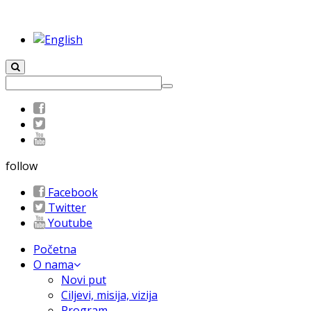
follow
Facebook
Twitter
Youtube
Početna
O nama
Novi put
Ciljevi, misija, vizija
Program