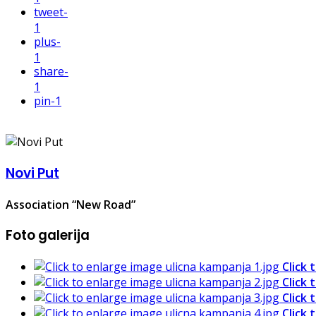
tweet
-
1
plus
-
1
share
-
1
pin
-1
Novi Put
Association “New Road”
Foto galerija
Click 
Click 
Click 
Click 