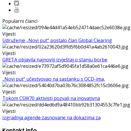
Popularni članci
Vijesti
Udruženje „Novi put“ postalo član Global Clearing
Vijesti
GRETA objavila najnoviji izvještaj o stanju borbe
Vijesti
„Novi put“ učestvovao na sastanku s OCD-ima,
Vijesti
Tokom CSW70 aktivisti pozvali na inovativna
Vijesti
Izgradnja agende zasnovane na dokazima za
Kontakt info