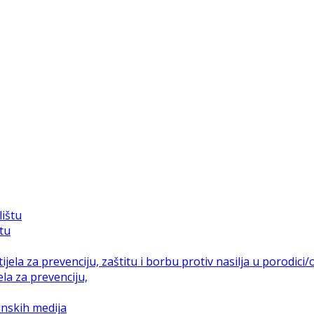
štu
la za prevenciju,