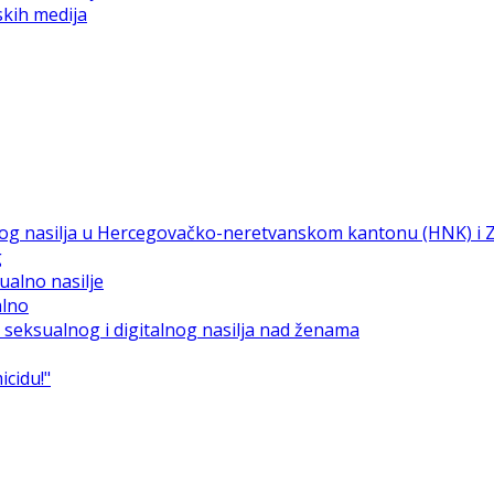
skih medija
g
alno