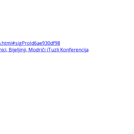
ma.html#sigProId6ae930df98
i, Bijeljinji, Modriči iTuzli
Konferencija