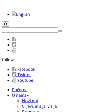
follow
Facebook
Twitter
Youtube
Početna
O nama
Novi put
Ciljevi, misija, vizija
Program