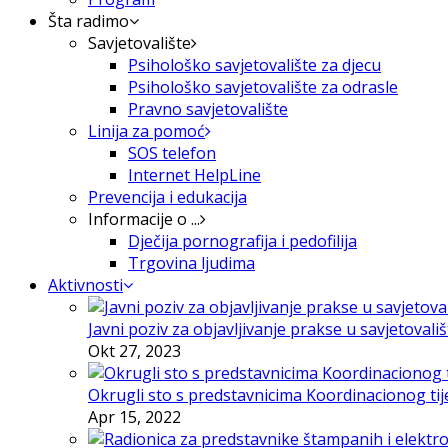
Šta radimo
Savjetovalište
Psihološko savjetovalište za djecu
Psihološko savjetovalište za odrasle
Pravno savjetovalište
Linija za pomoć
SOS telefon
Internet HelpLine
Prevencija i edukacija
Informacije o ...
Dječija pornografija i pedofilija
Trgovina ljudima
Aktivnosti
Javni poziv za objavljivanje prakse u savjetovali
Okt 27, 2023
Okrugli sto s predstavnicima Koordinacionog tije
Apr 15, 2022