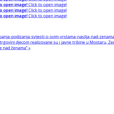
to open image!
Click to open image!
to open image!
Click to open image!
to open image!
Click to open image!
panja-podizanja-svijesti-o-svim-vrstama-nasilja-nad-zena
rgovini djecom realizovane su i javne tribine u Mostaru, Zenic
je nad ženama" »