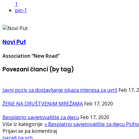
1
pin
-1
Novi Put
Association “New Road”
Povezani članci (by tag)
Javni poziv za dostavljanje iskaza interesa za uvrš
Feb 17, 
ŽENE NA DRUŠTVENIM MREŽAMA
Feb 17, 2020
Besplatno savjetovalište za djecu
Feb 17, 2020
Više iz kategorije:
« Besplatno savjetovalište za djecu
Psiho
Prijavi se pa komentiraj
nazad na vrh