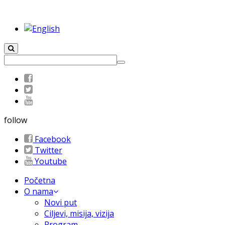
follow
Facebook
Twitter
Youtube
Početna
O nama
Novi put
Ciljevi, misija, vizija
Program