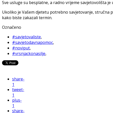
Sve usluge su besplatne, a radno vrijeme savjetovolišta 
Ukoliko je Vašem djetetu potrebno savjetovanje, stručna 
kako biste zakazali termin.
Označeno
#savjetovaliste
,
#savjetodavnapomoc
,
#noviput
,
#vrsnjackonasilje
,
share
-
1
tweet
-
1
plus
-
1
share
-