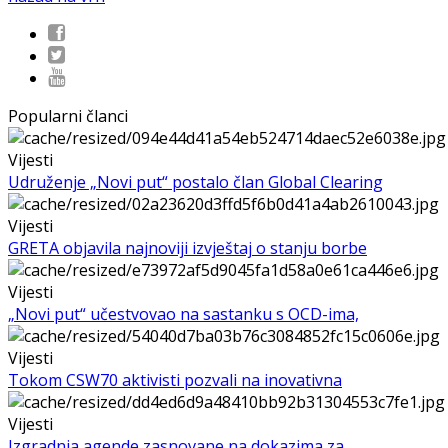
Popularni članci
Vijesti
Udruženje „Novi put“ postalo član Global Clearing
Vijesti
GRETA objavila najnoviji izvještaj o stanju borbe
Vijesti
„Novi put“ učestvovao na sastanku s OCD-ima,
Vijesti
Tokom CSW70 aktivisti pozvali na inovativna
Vijesti
Izgradnja agende zasnovane na dokazima za