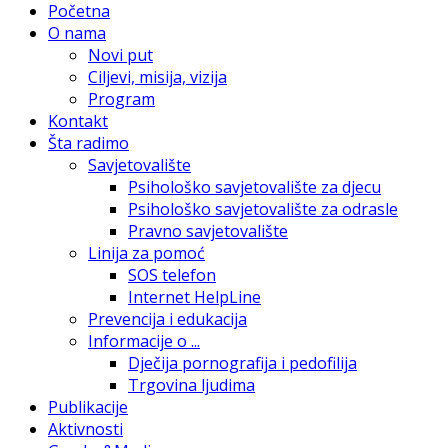
Početna
O nama
Novi put
Ciljevi, misija, vizija
Program
Kontakt
Šta radimo
Savjetovalište
Psihološko savjetovalište za djecu
Psihološko savjetovalište za odrasle
Pravno savjetovalište
Linija za pomoć
SOS telefon
Internet HelpLine
Prevencija i edukacija
Informacije o ...
Dječija pornografija i pedofilija
Trgovina ljudima
Publikacije
Aktivnosti