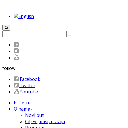
follow
Facebook
Twitter
Youtube
Početna
O nama
Novi put
Ciljevi, misija, vizija
Program