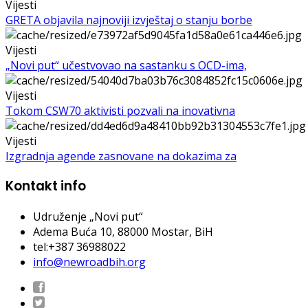
Vijesti
GRETA objavila najnoviji izvještaj o stanju borbe
Vijesti
„Novi put“ učestvovao na sastanku s OCD-ima,
Vijesti
Tokom CSW70 aktivisti pozvali na inovativna
Vijesti
Izgradnja agende zasnovane na dokazima za
Kontakt info
Udruženje „Novi put“
Adema Buća 10
, 88000 Mostar, BiH
tel:+387 36988022
info@newroadbih.org