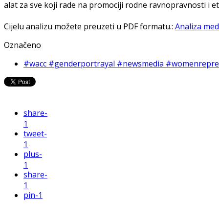
alat za sve koji rade na promociji rodne ravnopravnosti i e
Cijelu analizu možete preuzeti u PDF formatu.:
Analiza med
Označeno
#wacc #genderportrayal #newsmedia #womenrepres
share
-
1
tweet
-
1
plus
-
1
share
-
1
pin
-1