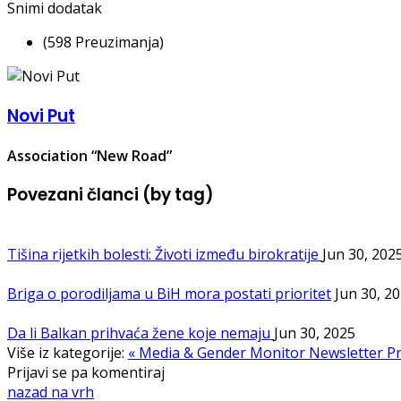
Snimi dodatak
(598 Preuzimanja)
Novi Put
Association “New Road”
Povezani članci (by tag)
Tišina rijetkih bolesti: Životi između birokratije
Jun 30, 202
Briga o porodiljama u BiH mora postati prioritet
Jun 30, 2
Da li Balkan prihvaća žene koje nemaju
Jun 30, 2025
Više iz kategorije:
« Media & Gender Monitor Newsletter
Pr
Prijavi se pa komentiraj
nazad na vrh